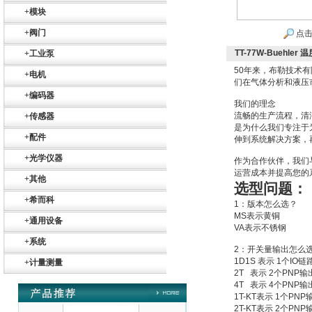
SR+KH-AFB AF24-
+
模块
MFT
+
阀门
点击
TT-77W-Buehle
+
工业泵
50年来，布勒技术
+
电机
们在气体分析和液压
+
编码器
我们的理念
德国HBM
流畅的生产流程，清
+
传感器
是为什么我们专注于
+
配件
伸到系统解决方案，
+
光学仪器
作为合作伙伴，我们
运营成本并提高您的
+
其他
选型问题：
+
希而科
1
：版本怎么选？
MS
表示黄铜
ZIGOR
+
通用设备
VA
表示不锈钢
+
系统
2
：开关量输出怎么
1D1S
表示
1
个
IO
链
+
计量测量
2T
表示
2
个
PNP
输
4T
表示
4
个
PNP
输
1T-KT
表示
1
个
PNP
2T-KT
表示
2
个
PNP