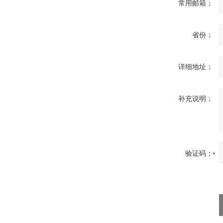
常用邮箱：
Inficon Valve型号
省份：
VSA016-X 250-255
详细地址：
补充说明：
MSE Filterpressen
GmbH
验证码：
DRAGER氧气检测仪
氧气浓度
25%POLYTRON
3000 22V