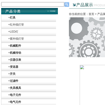
产品展示
PRODU
你当前的位置：首页 >
产品
+
灯具
+
红外线灯管
+
LED灯
+
紫外线灯管
+
机械配件
+
机械传动
+
仪器仪表
+
变送器
+
开关
+
过滤件
+
夹具模具
+
电子元件
+
电气元件
Belimo SF24A-