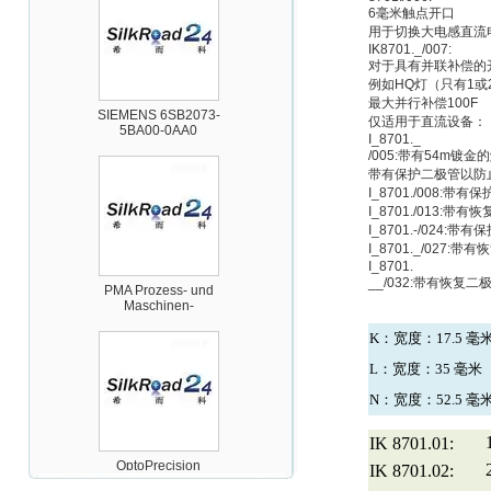
6毫米触点开口
用于切换大电感直流电压负
IK8701._/007:
对于具有并联补偿的
例如HQ灯（只有1或
SIEMENS 6SB2073-
最大并行补偿100F
5BA00-0AA0
仅适用于直流设备：
I_8701._
/005:带有54m镀
带有保护二极管以防
I_8701./008
I_8701./013
I_8701.-/02
I_8701._/027
I_8701.
PMA Prozess- und
__/032:带有恢复
Maschinen-
Automation GmbH
K
：宽度：
17.5
毫
L
：宽度：
35
毫米
N
：宽度：
52.5
毫
IK 8701.01:
OptoPrecision
Cesyco Endoskop
IK 8701.02:
HTO 38 内窥镜