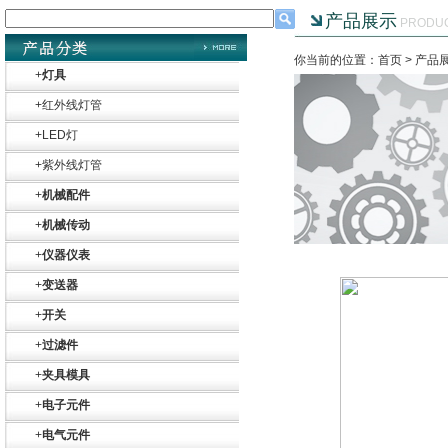
产品展示
PRODU
你当前的位置：首页 >
产品
+
灯具
+
红外线灯管
+
LED灯
+
紫外线灯管
+
机械配件
+
机械传动
+
仪器仪表
+
变送器
+
开关
+
过滤件
+
夹具模具
+
电子元件
+
电气元件