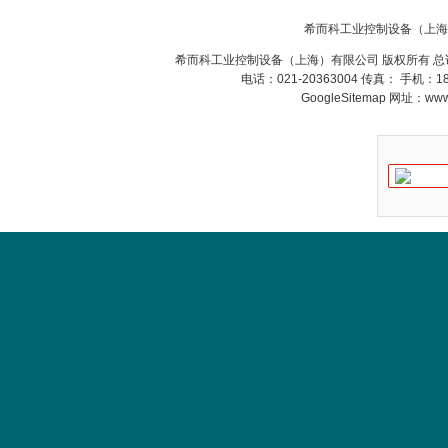
希而科工业控制设备（上海
PMA Prozess- und
希而科工业控制设备（上海）有限公司 版权所有 总
Maschinen-
电话：021-20363004 传真： 手机：
Automation GmbH
GoogleSitemap
网址：www.s
OptoPrecision
Cesyco Endoskop
HTO 38 内窥镜
Inficon Valve型号
VSA016-X 250-255