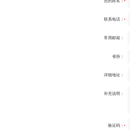
您的姓名：
氧气浓度
25%POLYTRON
3000 22V
联系电话：
常用邮箱：
W.Soehngen GmbH
省份：
详细地址：
Belimo SF24A-
补充说明：
SR+KH-AFB AF24-
MFT
验证码：