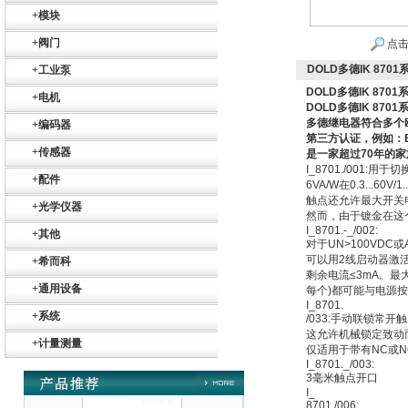
+
模块
+
阀门
点击
Belimo SF24A-
SR+KH-AFB AF24-
DOLD多德IK 870
+
工业泵
MFT
DOLD多德IK 87
+
电机
DOLD多德IK 87
多德继电器符合多个欧盟
+
编码器
第三方认证，例如：
+
传感器
是一家超过70年的
I_8701./001:用
+
配件
6VA/W在0.3...60V/1.
德国HBM
触点还允许最大开关
+
光学仪器
然而，由于镀金在这
I_8701.-_/002:
+
其他
对于UN>100VDC或
可以用2线启动器激
+
希而科
剩余电流≤3mA。最大
+
通用设备
每个)都可能与电源
I_8701.
+
系统
/033:手动联锁常开
这允许机械锁定致动
ZIGOR
+
计量测量
仅适用于带有NC或
I_8701._/003:
3毫米触点开口
I_
8701./006: