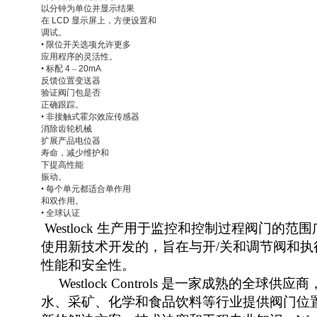
以分钟为单位并显示结果
在
LCD
显示屏上，方便设置和
调试。
•
限位开关选项允许更多
应用程序的灵活性。
•
标配
4
–
20mA
反馈位置变送器
验证阀门包是否
正确跟踪。
•
非接触式霍尔效应传感器
消除齿轮机械
扩展产品电位器
寿命，减少维护和
下提高性能
振动。
•
每个单元都适合单作用
和双作用。
•
全球认证
Westlock
生产用于监控和控制过程阀门的范围
使用新技术开发的，旨在与开
/
关和调节阀和执
性能和安全性。
Westlock Controls
是一家成熟的全球供应商
水、采矿、化学和食品饮料等行业提供阀门位