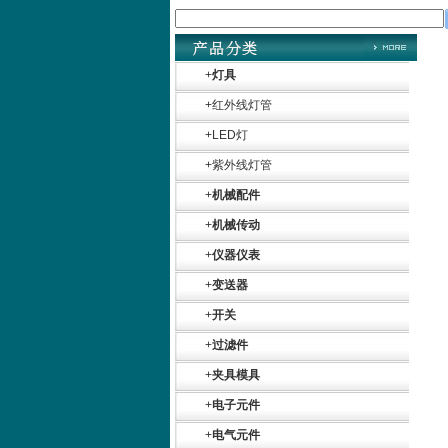
+
灯具
+
红外线灯管
+
LED灯
+
紫外线灯管
+
机械配件
+
机械传动
+
仪器仪表
+
变送器
+
开关
+
过滤件
+
夹具模具
+
电子元件
Belimo SF24A-
SR+KH-AFB AF24-
+
电气元件
MFT