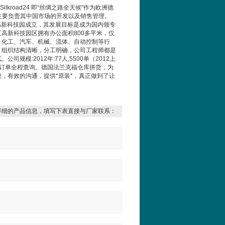
Silkroad24
即
“
丝绸之路全天候
"
作为欧洲德
主要负责其中国市场的开发以及销售管理。
高新科技园成立，其发展目标是成为国内领专
江高新科技园区拥有办公面积
800
多平米，仅
、化工、汽车、机械、流体、自动控制等行
，组织结构清晰，分工明确，公司工程师都是
试。公司规模
:2012
年
:77
人
,5500
单（
2012
上
订单全程查询。德国法兰克福仓库拼货，为
捷，有效的沟通，提供
*
原装
*
，真正做到了让
详细的产品信息，填写下表直接与厂家联系：