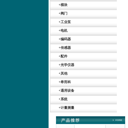
+
模块
+
阀门
+
工业泵
+
电机
德国HBM
+
编码器
+
传感器
+
配件
+
光学仪器
+
其他
ZIGOR
+
希而科
+
通用设备
+
系统
+
计量测量
SIEMENS 6SB2073-