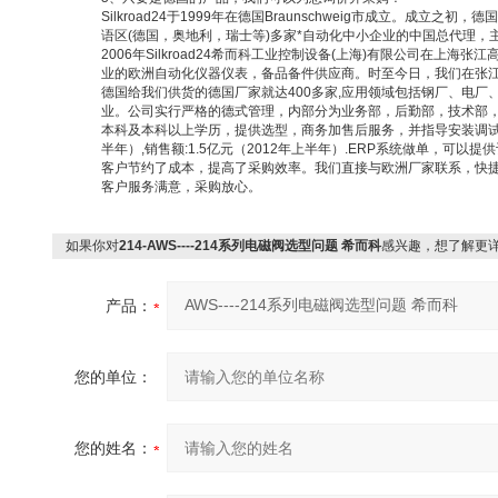
Silkroad24
于
1999
年在德国
Braunschweig
市成立。成立之初，德国
语区
(
德国，奥地利，瑞士等
)
多家
*
自动化中小企业的中国总代理，
2006
年
Silkroad24
希而科工业控制设备
(
上海
)
有限公司在上海张江
业的欧洲自动化仪器仪表，备品备件供应商。时至今日，我们在张
德国给我们供货的德国厂家就达
400
多家
,
应用领域包括钢厂、电厂
业。公司实行严格的德式管理，内部分为业务部，后勤部，技术部
本科及本科以上学历，提供选型，商务加售后服务，并指导安装调
半年）
,
销售额
:1.5
亿元（
2012
年上半年）
.ERP
系统做单，可以提供
客户节约了成本，提高了采购效率。我们直接与欧洲厂家联系，快
客户服务满意，采购放心。
如果你对
214-AWS----214系列电磁阀选型问题 希而科
感兴趣，想了解更
产品：
您的单位：
您的姓名：