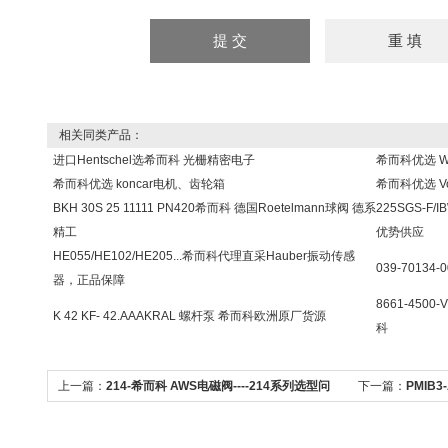
相关同类产品：
进口Hentschel选希而科 光栅精密电子
希而科优选 W
希而科优选 koncar电机、齿轮箱
希而科优选 V
BKH 30S 25 11111 PN420希而科 德国Roetelmann球阀 德系
225SGS-F/
精工
优势供应
HE055/HE102/HE205...希而科代理直采Hauber振动传感
039-70134
器，正品保障
8661-450
K 42 KF- 42.AAAKRAL 螺杆泵 希而科欧洲原厂货源
科
上一篇：
214-希而科 AWS电磁阀----214系列选型问
下一篇：
PMIB
题
题 希而科