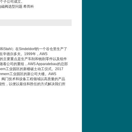
u的一个子公司成立。
系列电磁阀选型问题 希而科
和
Stahl
）在
Sindeldorf
的一个谷仓里生产了
在辛德尔多夫。
1999
年，
AWS
的主要重点是生产车削和铣削零件以及组件
随着公司的重组，
AWS Apparatebau
的总部
mern
工业园区的新楼破土动工仪式。
2017
mmern
工业园区的新公司大楼。
AWS
、阀门技术和设备工程领域以高质量的产品
能性，以便以最佳和胜任的方式解决我们所