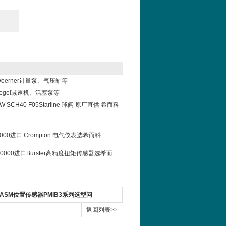
oerner计量泵、气压缸等
ogel减速机、活塞泵等
IBW SCH40 F05Starline 球阀 原厂直供 希而科
-0000进口 Crompton 电气仪表选希而科
0-V0000进口Burster高精度扭矩传感器选希而
3-ASM位置传感器PMIB3系列选型问
返回列表>>