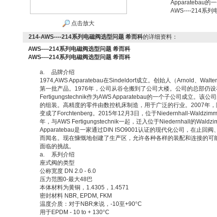
Apparateba
AWS----214
点击放大
214-AWS----214系列电磁阀选型问题 希而科
的详细资料：
AWS----214系列电磁阀选型问题 希而科
AWS----214系列电磁阀选型问题 希而科
a.
品牌介绍
1974,AWS Apparatebau
在
Sindeldorf
成立。创始人（
Arnold
、
Walter
第一批产品。
1976
年，公司从谷仓搬到了公司大楼。公司的总部仍设
Fertigungstechnik
作为
AWS Apparatebau
的一个子公司成立。该公司
的组装。高精度的零件由数控机床制造，用于广泛的行业。
2007
年，
变成了
Forchtenberg
。
2015
年
12
月
3
日，位于
Niedernhall-Waldzim
年，与
AWS Fertigungstechnik
一起，迁入位于
Niedernhall
的
Waldzi
Apparatebau
是一家通过
DIN ISO9001
认证的现代化公司，在止回阀
而闻名。现在慷慨地创建了生产区，允许各种各样的装配和连接的可
面临的挑战。
a.
系列介绍
座式阀的类型
公称宽度
DN 2.0 - 6.0
压力范围
0-
最大
48
巴
本体材料为黄铜，
1.4305
，
1.4571
密封材料
NBR, EPDM, FKM
温度介质：对于
NBR
来说，
-10
至
+90
°
C
用于
EPDM - 10 to + 130
°
C