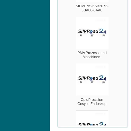
5BA00-0AA0
PMA Prozess- und
Maschinen-
Automation GmbH
OptoPrecision
Cesyco Endoskop
HTO 38 内窥镜