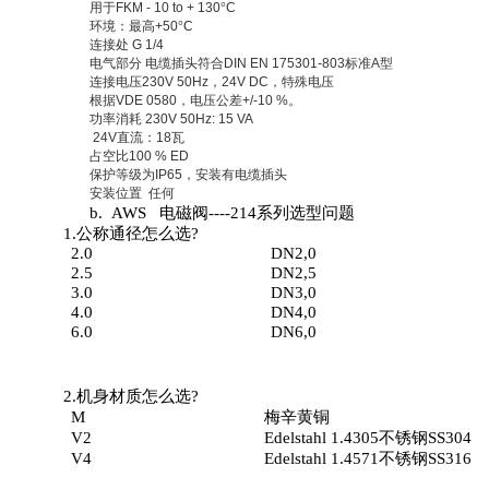
用于
FKM - 10 to + 130
°
C
环境：最高
+50
°
C
连接处
G 1/4
电气部分
电缆插头符合
DIN EN 175301-803
标准
A
型
连接电压
230V 50Hz
，
24V DC
，特殊电压
根据
VDE 0580
，电压公差
+/-10 %
。
功率消耗
230V 50Hz: 15 VA
24V
直流：
18
瓦
占空比
100 % ED
保护等级为
IP65
，安装有电缆插头
安装位置
任何
b.
AWS
电磁阀
----214
系列选型问题
1.
公称通径怎么选
?
2.0
DN2,0
2.5
DN2,5
3.0
DN3,0
4.0
DN4,0
6.0
DN6,0
2.
机身材质怎么选
?
M
梅辛黄铜
V2
Edelstahl 1.4305
不锈钢
SS304
V4
Edelstahl 1.4571
不锈钢
SS316