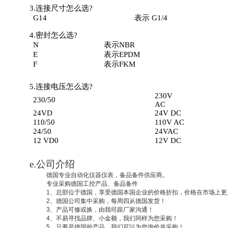
3.
连接尺寸怎么选
?
G14
表示
G1/4
4.
密封怎么选
?
N
表示
NBR
E
表示
EPDM
F
表示
FKM
5.
连接电压怎么选
?
230V
230/50
AC
24VD
24V DC
110/50
110V AC
24/50
24VAC
12 VD0
12V DC
e.
公司介绍
德国专业自动化仪器仪表，备品备件供应商。
专业采购德国工控产品、备品备件
1
、总部位于德国，享受德国本国企业的价格折扣，价格在市场上更
2
、德国公司集中采购，每周四从德国发货！
3
、产品可修或换，由我司跟厂家沟通！
4
、不易寻找品牌、小金额，我们同样为您采购！
5
、只要是德国的产品，我们可以为您询价并采购！