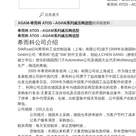
希而科 ATOS -
点击放大
AGAM-希而科 ATOS --AGAM系列减压阀选型
的详细资料：
希而科 ATOS --AGAM系列减压阀选型
希而科 ATOS --AGAM系列减压阀选型
希而科公司介绍
SilkRoad24(
希而科工业控制设备（上海）有限公司
)
源于
1999
年在德国
Br
GmbH
公司
,
“希而科"也是“
Silk
"的中文音译，
创始人
CHEN GANG
（拥有
硕士学位）曾任职德国西门子
Automotive
公司及德国大众汽车
Wolfsburg
生产，物流的奥秘。
2005
年希而科商务咨询（上海）有限公司在上海成立，作为瑞士
多家欧洲公司的中国代理，希而科公司攒下了如何服务于中国工业自动化
出发点的服务宗旨。
2006
年为顺应中国客户对德国工业品零配件的需求，
了，
利用公司总部在德国及多年与德国供应商贸易来往的优势，希而科公
采购各行各业
-
主要是工业自动化及仪器仪表行业所需的备品备件。为适应
了拼单，集中代理采购，仓储，出欧盟集中报关等创新，让中国客户在欧
降低。
公司规模：
100
人左右
公司模式：德国本土采购，德国仓库拼单操作，为客户节约了成本
让客户服务满意，采购放心。
航班周期：每天安排航班，保证货物时效，
货物包装：长期以来积累了大量货物运输包装经验，所有货物均在