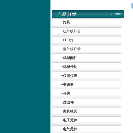
+
灯具
+
红外线灯管
+
LED灯
+
紫外线灯管
+
机械配件
+
机械传动
+
仪器仪表
+
变送器
+
开关
+
过滤件
+
夹具模具
+
电子元件
+
电气元件