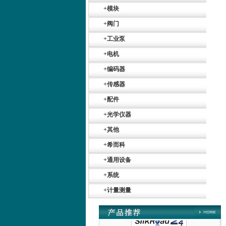
+
模块
+
阀门
+
工业泵
+
电机
+
编码器
Belimo SF24A-
+
传感器
SR+KH-AFB AF24-
MFT
+
配件
+
光学仪器
+
其他
+
希而科
+
通用设备
德国HBM
+
系统
+
计量测量