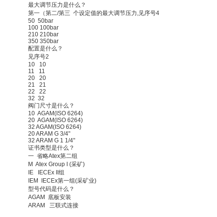
最大调节压力是什么？
第一（第二
/
第三
个设定值的最大调节压力
,
见序号
4
50
50bar
100 100bar
210 210bar
350 350bar
配置是什么？
见序号
2
10
10
11
11
20
20
21
21
22
22
32
32
阀门尺寸是什么？
10
AGAM(ISO 6264)
20
AGAM(ISO 6264)
32 AGAM(ISO 6264)
20 ARAM G 3/4"
32 ARAM G 1 1/4"
证书类型是什么？
一
省略
Atex
第二组
M
Atex Group I (
采矿
)
IE
IECEx II
组
IEM
IECEx
第一组
(
采矿业
)
型号代码是什么？
AGAM
底板安装
ARAM
三联式连接