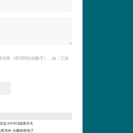
算结果（填写阿拉伯数字），如：三加
科优选 KATKO隔离开关
el选希而科 光栅精密电子