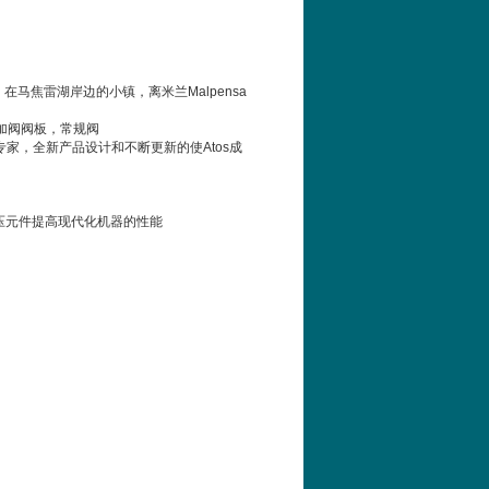
，在马焦雷湖岸边的小镇，离米兰
Malpensa
加阀阀板，常规阀
专家，全新产品设计和不断更新的使
Atos
成
压元件提高现代化机器的性能