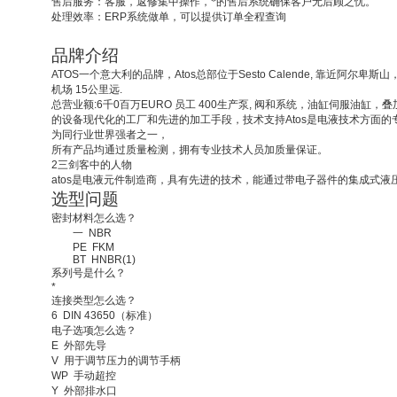
售后服务：客服，返修集中操作，*的售后系统确保客户无后顾之忧。
处理效率：
ERP
系统做单，可以提供订单全程查询
品牌介绍
ATOS
一个意大利的品牌，
Atos
总部位于
Sesto Calende,
靠近阿尔卑斯山
机场
15
公里远
.
总营业额
:6
千
0
百万
EURO
员工
400
生产泵
,
阀和系统，油缸伺服油缸，叠
的设备现代化的工厂和先进的加工手段，技术支持
Atos
是电液技术方面的
为同行业世界强者之一，
所有产品均通过质量检测，拥有专业技术人员加质量保证。
2
三剑客中的人物
atos
是电液元件制造商，具有先进的技术，能通过带电子器件的集成式液
选型问题
密封材料怎么选？
一
NBR
PE
FKM
BT
HNBR(1)
系列号是什么？
*
连接类型怎么选？
6
DIN 43650
（标准）
电子选项怎么选？
E
外部先导
V
用于调节压力的调节手柄
WP
手动超控
Y
外部排水口