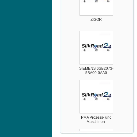
ZIGOR
SIEMENS 6SB2073-
5BA00-0AA0
PMA Prozess- und
Maschinen-
Automation GmbH