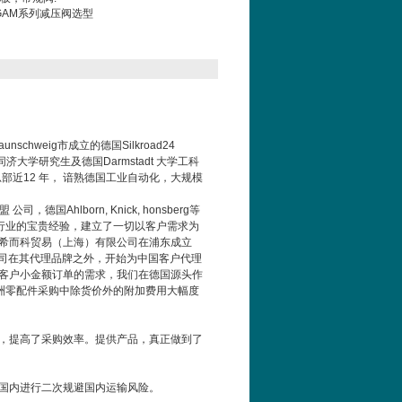
-AGAM系列减压阀选型
aunschweig
市成立的德国
Silkroad24
同济大学研究生及德国
Darmstadt
大学工科
总部近
12
年，
谙熟德国工业自动化，大规模
堡盟
公司，德国
Ahlborn, Knick, honsberg
等
行业的宝贵经验，建立了一切以客户需求为
希而科贸易（上海）有限公司在浦东成立
司在其代理品牌之外，开始为中国客户代理
客户小金额订单的需求，我们在德国源头作
洲零配件采购中除货价外的附加费用大幅度
，提高了采购效率。提供
产品，真正做到了
国内进行二次规避国内运输风险。