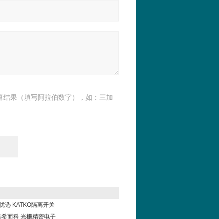
算结果（填写阿拉伯数字），如：三加
科优选 KATKO隔离开关
el选希而科 光栅精密电子