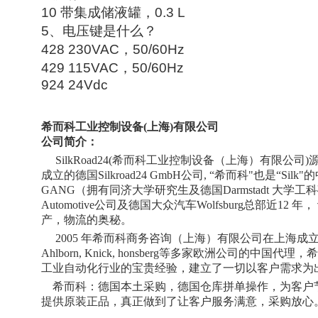
10
带集成储液罐，
0.3 L
5、
电压键是什么？
428 230VAC
，
50/60Hz
429 115VAC
，
50/60Hz
924 24Vdc
希而科工业控制设备
(
上海
)
有限公司
公司简介：
SilkRoad24(
希而科工业控制设备（上海）有限公司
)
成立的德国
Silkroad24 GmbH
公司
, “
希而科
"
也是
“Silk"
的
GANG
（拥有同济大学研究生及德国
Darmstadt
大学工科
Automotive
公司及德国大众汽车
Wolfsburg
总部近
12
年，
产，物流的奥秘。
2005
年希而科商务咨询（上海）有限公司在上海成
Ahlborn, Knick, honsberg
等多家欧洲公司的中国代理，希
工业自动化行业的宝贵经验，建立了一切以客户需求为
希而科：德国本土采购，德国仓库拼单操作，为客户
提供
原装正品，真正做到了让客户服务满意，采购放心