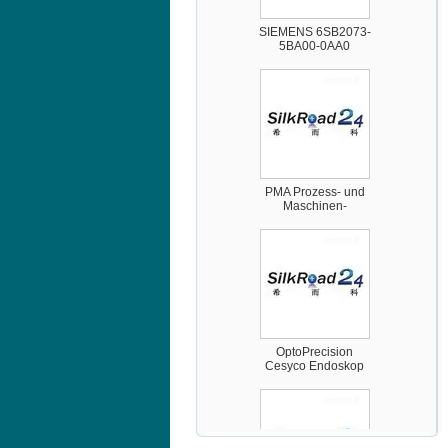
SIEMENS 6SB2073-
5BA00-0AA0
PMA Prozess- und
Maschinen-
Automation GmbH
OptoPrecision
Cesyco Endoskop
HTO 38 内窥镜