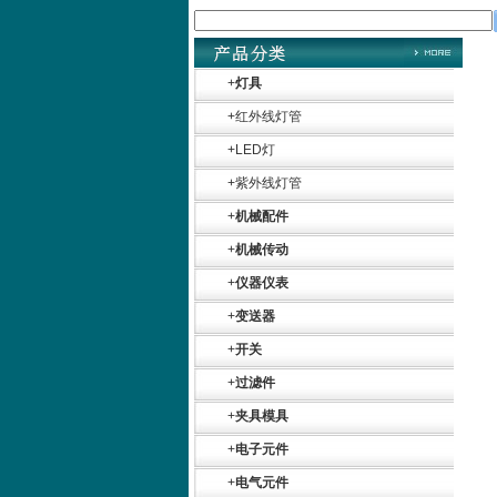
+
灯具
+
红外线灯管
+
LED灯
+
紫外线灯管
+
机械配件
+
机械传动
+
仪器仪表
+
变送器
+
开关
+
过滤件
+
夹具模具
+
电子元件
Belimo SF24A-
SR+KH-AFB AF24-
+
电气元件
MFT