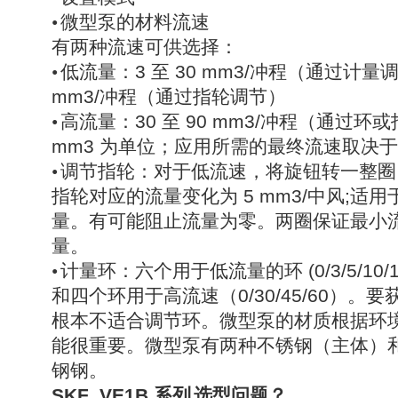
•
微型泵的材料流速
有两种流速可供选择：
•
低流量：
3
至
30 mm3/
冲程（通过计量
mm3/
冲程（通过指轮调节）
•
高流量：
30
至
90 mm3/
冲程（通过环或
mm3
为单位；应用所需的最终流速取决于
•
调节指轮：对于低流速，将旋钮转一整圈
指轮对应的流量变化为
5 mm3/
中风
;
适用
量。有可能阻止流量为零。两圈保证最小
量。
•
计量环：六个用于低流量的环
(0/3/5/10/
和四个环用于高流速（
0/30/45/60
）。要
根本不适合调节环。微型泵的材质根据环
能很重要。微型泵有两种不锈钢（主体）
钢钢。
SKF
VE1B
系列
选型问题？