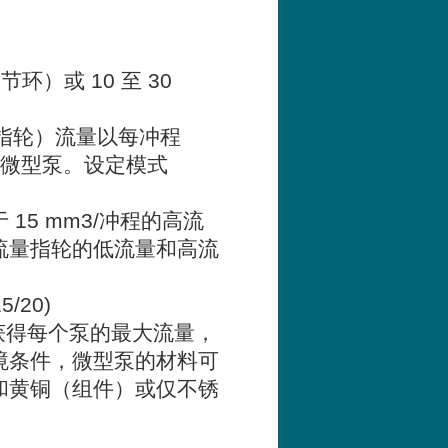
调节环）或
10
至
30
指轮）流量以每冲程
微型泵。设定模式
于
15 mm3/
冲程的高流
流量指轮的低流量和高流
15/20)
获得每个泵的最大流量，
境条件，微型泵的材料可
和黄铜（组件）或仅不锈