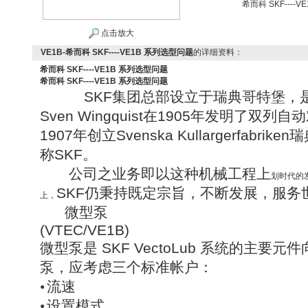
希而科 SKF----
点击放大
VE1B-希而科 SKF----VE1B 系列选型问题
的详细资料：
希而科 SKF----VE1B 系列选型问题
希而科 SKF----VE1B 系列选型问题
SKF
集团总部设立于瑞典哥特堡，
Sven Wingquist
在
1905
年发明了双列自动
1907
年创立
Svenska Kullargerfabriken
瑞
称
SKF
。
公司之业务即以这种机械工程上
划时代的
SKF
仍秉持既定宗旨，不断发展，服务
上，
微型泵
(VTEC/VE1B)
微型泵是
SKF VectoLub
系统的主要元件
泵，应考虑三个标准帐户：
•
流速
•
设置模式