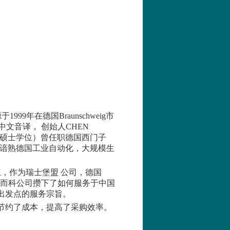
源于
1999
年在德国
Braunschweig
市
中文音译， 创始人
CHEN
硕士学位）曾任职德国西门子
 谙熟德国工业自动化，大规模生
立，作为瑞士
堡盟
公司，德国
而科公司攒下了如何服务于中国
出发点的服务宗旨。
节约了成本，提高了采购效率。
。