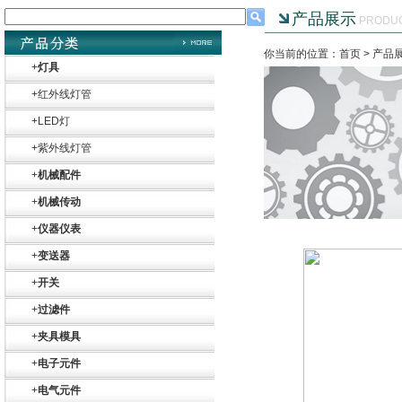
产品展示
PRODU
你当前的位置：首页 >
产品
+
灯具
+
红外线灯管
+
LED灯
+
紫外线灯管
+
机械配件
+
机械传动
+
仪器仪表
+
变送器
+
开关
+
过滤件
+
夹具模具
+
电子元件
+
电气元件