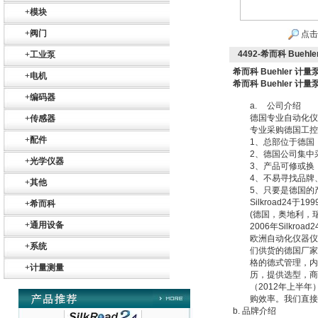
+
模块
+
阀门
点击
4492-希而科 Buehl
+
工业泵
希而科 Buehler 计量泵
+
电机
希而科 Buehler 计量泵
+
编码器
a.
公司介绍
德国专业自动化仪
+
传感器
Belimo SF24A-
专业采购德国工控
+
配件
SR+KH-AFB AF24-
1
、总部位于德国
MFT
2
、德国公司集中
+
光学仪器
3
、产品可修或换
4
、不易寻找品牌
+
其他
5
、只要是德国的
Silkroad24
于
199
+
希而科
(
德国，奥地利，
+
通用设备
2006
年
Silkroad2
欧洲自动化仪器仪
德国HBM
+
系统
们供货的德国厂家
格的德式管理，内
+
计量测量
历，提供选型，商
（
2012
年上半年
购效率。我们直接
b.
品牌介绍