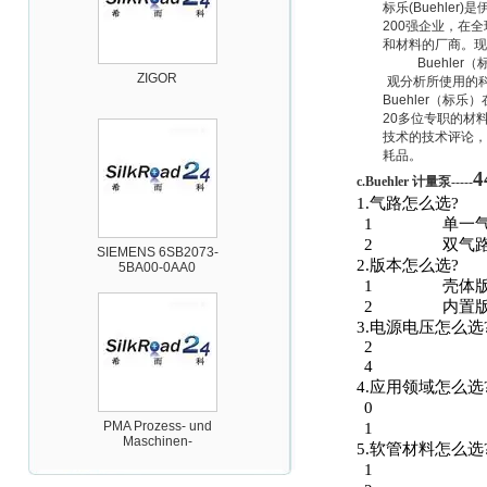
标乐
(Buehler)
是
200
强企业，在全
和材料的厂商。现
ZIGOR
Buehler
（
观分析所使用的
Buehler
（标乐）
20
多位专职的材
技术的技术评论，
耗品。
4
c.Buehler
计量泵
-----
1.
气路怎么选
?
1
单一
SIEMENS 6SB2073-
2
双气
5BA00-0AA0
2.
版本怎么选
?
1
壳体
2
内置
3.
电源电压怎么选
2
4
4.
应用领域怎么选
0
PMA Prozess- und
Maschinen-
1
Automation GmbH
5.
软管材料怎么选
1