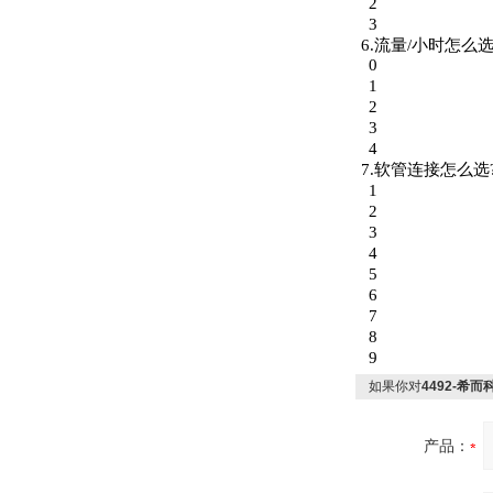
2
3
6.
流量
/
小时怎么
0
1
OptoPrecision
2
Cesyco Endoskop
3
HTO 38 内窥镜
4
7.
软管连接怎么选
1
2
3
4
Inficon Valve型号
5
VSA016-X 250-255
6
7
8
9
如果你对
4492-希而科
产品：
MSE Filterpressen
GmbH