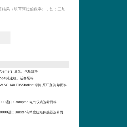
算结果（填写阿拉伯数字），如：三加
oerner计量泵、气压缸等
ogel减速机、活塞泵等
IBW SCH40 F05Starline 球阀 原厂直供 希而科
-0000进口 Crompton 电气仪表选希而科
0-V0000进口Burster高精度扭矩传感器选希而