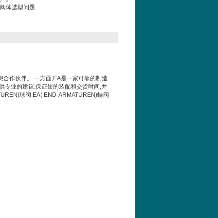
列 阀体选型问题
想合作伙伴。
一方面
,EA
是一家可靠的制造
供专业的建议
,
保证短的装配和交货时间
,
并
TUREN)
球阀
EA( END-ARMATUREN)
蝶阀