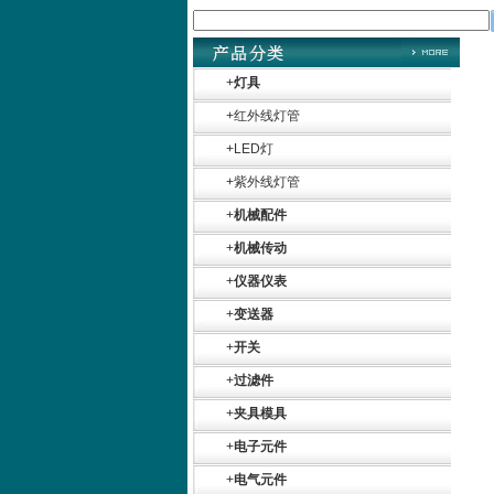
+
灯具
+
红外线灯管
+
LED灯
+
紫外线灯管
+
机械配件
+
机械传动
+
仪器仪表
+
变送器
+
开关
Belimo SF24A-
SR+KH-AFB AF24-
+
过滤件
MFT
+
夹具模具
+
电子元件
+
电气元件