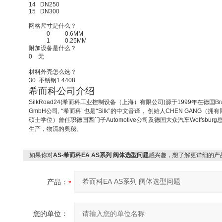
14
DN250
15
DN300
网格尺寸是什么？
0
0.6MM
1
0.25MM
附加设备是什么？
0
无
材料外壳怎么选？
30
不锈钢
1.4408
希而科公司介绍
SilkRoad24(
希而科工业控制设备（上海）有限公司
)
源于
1999
年在德国
Br
GmbH
公司
,
“希而科"也是“
Silk
"的中文音译，
创始人
CHEN GANG
（拥有
硕士学位）曾任职德国西门子
Automotive
公司及德国大众汽车
Wolfsburg
生产，物流的奥秘。
如果你对
AS-希而科EA AS系列 阀体选型问题
感兴趣，想了解更详细的产
产品：
您的单位：