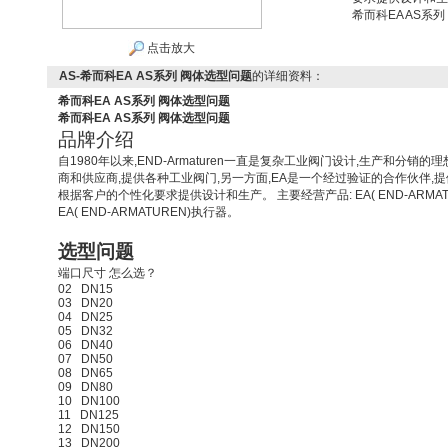
希而科EA AS系
点击放大
AS-希而科EA AS系列 阀体选型问题
的详细资料：
希而科EA AS系列 阀体选型问题
希而科EA AS系列 阀体选型问题
品牌介绍
自
1980
年以来
,END-Armaturen
一直是复杂工业阀门设计
,
生产和分销的理
商和供应商
,
提供各种工业阀门
,
另一方面
,EA
是一个经过验证的合作伙伴
,
提
根据客户的个性化要求提供设计和生产。
主要经营产品
: EA( END-ARMA
EA( END-ARMATUREN)
执行器。
选型问题
端口尺寸
怎么选？
02
DN15
03
DN20
04
DN25
05
DN32
06
DN40
07
DN50
08
DN65
09
DN80
10
DN100
11
DN125
12
DN150
13
DN200