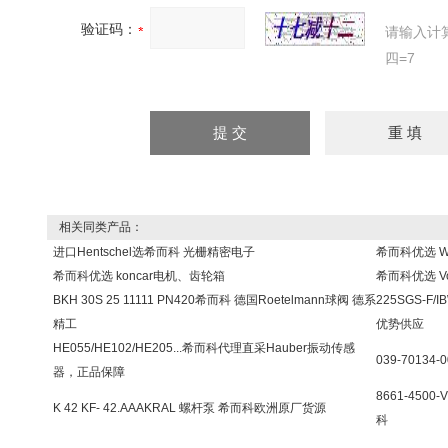
验证码：
请输入计
四=7
相关同类产品：
进口Hentschel选希而科 光栅精密电子
希而科优选 W
希而科优选 koncar电机、齿轮箱
希而科优选 V
BKH 30S 25 11111 PN420希而科 德国Roetelmann球阀 德系
225SGS-F/
精工
优势供应
HE055/HE102/HE205...希而科代理直采Hauber振动传感
039-70134
器，正品保障
8661-450
K 42 KF- 42.AAAKRAL 螺杆泵 希而科欧洲原厂货源
科