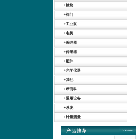
+
模块
德国HBM
+
阀门
+
工业泵
+
电机
+
编码器
+
传感器
+
配件
ZIGOR
+
光学仪器
+
其他
+
希而科
+
通用设备
+
系统
SIEMENS 6SB2073-
5BA00-0AA0
+
计量测量