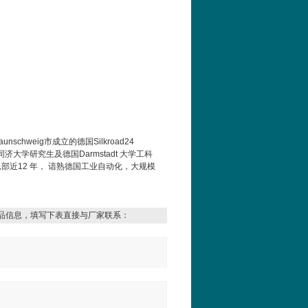
aunschweig
市成立的德国
Silkroad24
同济大学研究生及德国
Darmstadt
大学工科
总部近
12
年，
谙熟德国工业自动化，大规模
品信息，填写下表直接与厂家联系：