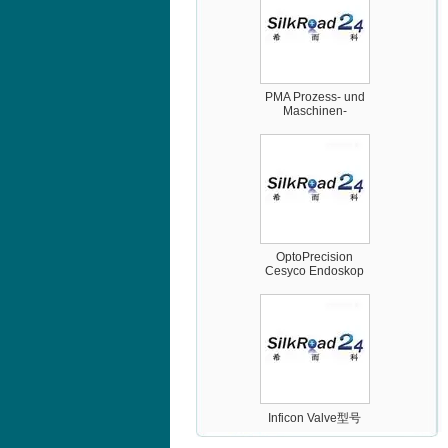
PMA Prozess- und
Maschinen-
Automation GmbH
OptoPrecision
Cesyco Endoskop
HTO 38 内窥镜
Inficon Valve型号
VSA016-X 250-255