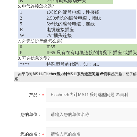
B
2个可调式微动开关
电气连接怎么选
6.
?
1
1米长的编号电缆，性接线
2
2.50米长的编号电缆，接线
5
5米长的编号电缆，连线
K
电缆连接插座
W
7针插头连接
外壳防护等级怎么选
7.
?
0
IP55
P
IP65 只有在有电缆连接的情况下 插座 或插
可选信息选型
8.
?
****
特殊型号的代码，如：
SIL
如果你对
MS11-Fischer压力计MS11系列选型问题 希而科
感兴趣，想了解
系：
产品：
您的单位：
您的姓名：