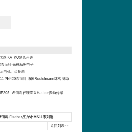
科优选 KATKO隔离开关
el选希而科 光栅精密电子
car电机、齿轮箱
11111 PN420希而科 德国Roetelmann球阀 德系
2/HE205...希而科代理直采Hauber振动传感
希而科 Fischer压力计 MS11系列选
返回列表>>