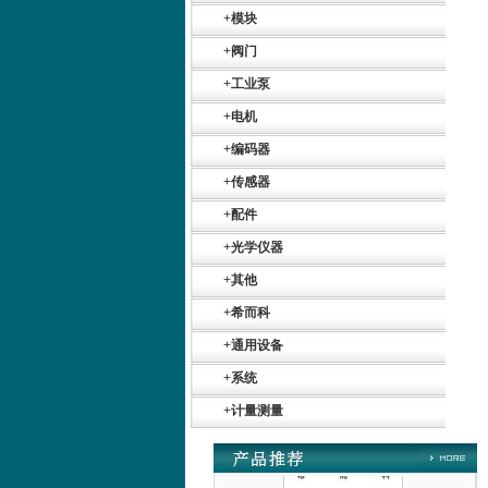
SR+KH-AFB AF24-
MFT
+
模块
+
阀门
+
工业泵
+
电机
+
编码器
德国HBM
+
传感器
+
配件
+
光学仪器
+
其他
+
希而科
ZIGOR
+
通用设备
+
系统
+
计量测量