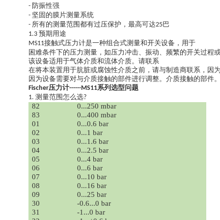
防振性强
-
坚固的膜片测量系统
-
所有的测量范围都有过压保护，最高可达
巴
-
25
预期用途
1.3
接触式压力计是一种组合式测量和开关设备，用于
MS11
困难条件下的压力测量，如压力冲击、振动、频繁的开关过程
该设备适用于气体介质和流体介质。请联系
在将本装置用于肮脏或腐蚀性介质之前，请与制造商联系，因
因为设备需要对与介质接触的部件进行调整。介质接触的部件
压力计
系列选型问题
Fischer
------MS11
测量范围怎么选
1.
?
82
0...250 mbar
83
0...400 mbar
01
0...0.6 bar
02
0...1 bar
03
0...1.6 bar
04
0...2.5 bar
05
0...4 bar
06
0...6 bar
07
0...10 bar
08
0...16 bar
09
0...25 bar
30
-0.6...0 bar
31
-1...0 bar