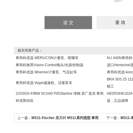
四=7
相关同类产品：
希而科优选 WERUCON计量泵、喷嘴等
KU 440N希而
希而科推荐Vision-Control镜头/光源/控制器
进口Hentsch
希而科优选 Woerner计量泵、气压缸等
希而科优选 kon
BKH 30S 25 
希而科优选 Vogel减速机、活塞泵等
精工
225SGS-F/IBW SCH40 F05Starline 球阀 原厂直供 希而
HE055/HE10
科优势供应
器，正品保障
上一篇：
MS11-Fischer 压力计 MS11系列选型 希而
下一篇：
MS11-
科
型