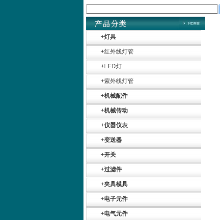
+
灯具
+
红外线灯管
+
LED灯
+
紫外线灯管
+
机械配件
+
机械传动
+
仪器仪表
+
变送器
+
开关
+
过滤件
+
夹具模具
+
电子元件
+
电气元件
Belimo SF24A-