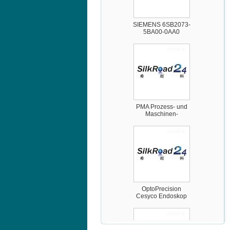
SIEMENS 6SB2073-
5BA00-0AA0
PMA Prozess- und
Maschinen-
Automation GmbH
OptoPrecision
Cesyco Endoskop
HTO 38 内窥镜