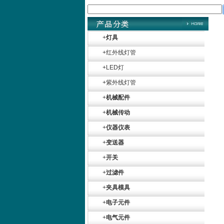
+
灯具
+
红外线灯管
+
LED灯
+
紫外线灯管
+
机械配件
+
机械传动
+
仪器仪表
+
变送器
+
开关
+
过滤件
+
夹具模具
+
电子元件
+
电气元件