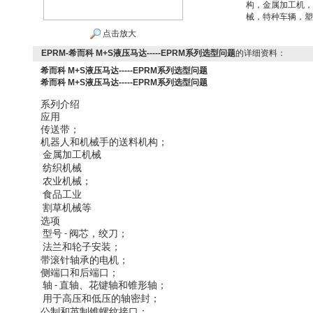
构，金属加工机，
械，特种车辆，塑
点击放大
EPRM-希而科 M+S液压马达-----EPRM系列选型问题
的详细资料：
希而科 M+S液压马达-----EPRM系列选型问题
希而科 M+S液压马达-----EPRM系列选型问题
系列介绍
应用
传送带；
机器人和机械手的送料机构；
金属加工机械
纺织机械
农业机械；
食品工业
割草机械等
选项
型号
阀芯，绞刀；
-
法兰和轮子安装；
带滚针轴承的电机；
侧端口和后端口；
轴
直轴、花键轴和锥形轴；
-
用于高压和低压的轴密封；
公制和英制锥螺纹接口；