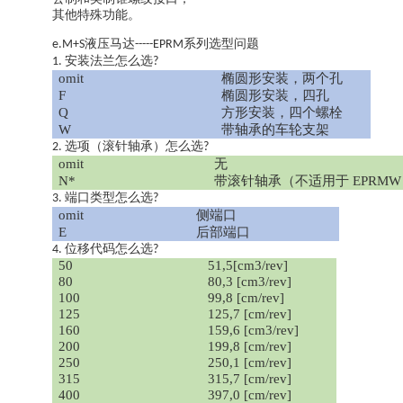
其他特殊功能。
液压马达
系列选型问题
e.
M+S
-----EPRM
安装法兰怎么选
1.
?
omit
椭圆形安装，两个孔
F
椭圆形安装，四孔
Q
方形安装，四个螺栓
W
带轴承的车轮支架
选项（滚针轴承）怎么选
2.
?
omit
无
N*
带滚针轴承（不适用于
EPRM
端口类型怎么选
3.
?
omit
侧端口
E
后部端口
位移代码怎么选
4.
?
50
51,5[cm3/rev]
80
80,3 [cm3/rev]
100
99,8 [cm/rev]
125
125,7 [cm/rev]
160
159,6 [cm3/rev]
200
199,8 [cm/rev]
250
250,1 [cm/rev]
315
315,7 [cm/rev]
400
397,0 [cm/rev]