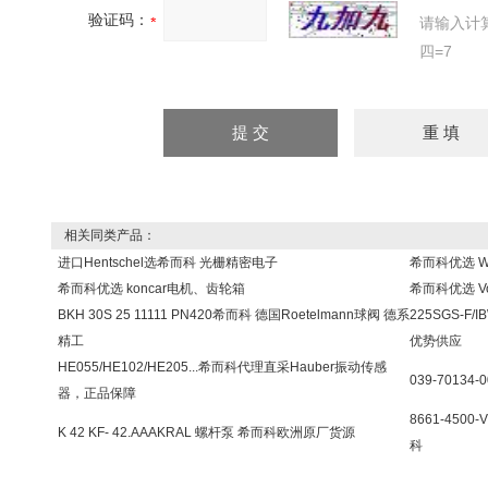
验证码：
请输入计
四=7
相关同类产品：
进口Hentschel选希而科 光栅精密电子
希而科优选 W
希而科优选 koncar电机、齿轮箱
希而科优选 V
BKH 30S 25 11111 PN420希而科 德国Roetelmann球阀 德系
225SGS-F/
精工
优势供应
HE055/HE102/HE205...希而科代理直采Hauber振动传感
039-70134
器，正品保障
8661-450
K 42 KF- 42.AAAKRAL 螺杆泵 希而科欧洲原厂货源
科