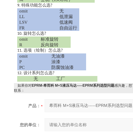
特殊功能怎么选
9.
?
omit
无
LL
低泄漏
LSV
低速阀
FR
自由运行
旋转怎么选
10.
?
omit
标准旋转
R
反向旋转
选项（绘制）怎么选
11.
?
omit
无油漆
P
涂漆
PC
防腐蚀油漆
设计系列怎么选
12.
?
无
工厂
如果你对
EPRM-希而科 M+S液压马达-----EPRM系列选型问题
感兴趣，想
联系：
产品：
您的单位：