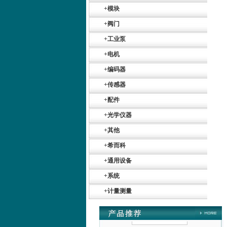
+
模块
+
阀门
+
工业泵
+
电机
Belimo SF24A-
SR+KH-AFB AF24-
+
编码器
MFT
+
传感器
+
配件
+
光学仪器
+
其他
德国HBM
+
希而科
+
通用设备
+
系统
+
计量测量
ZIGOR