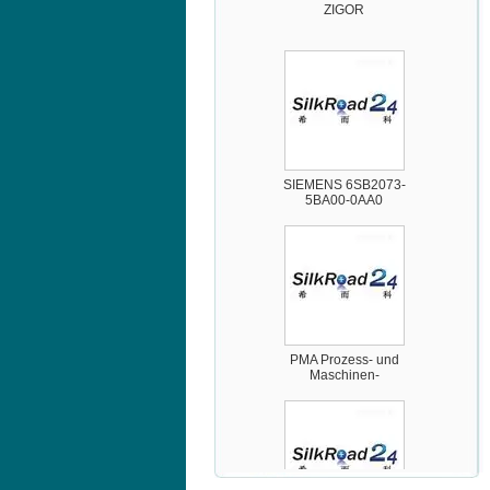
SIEMENS 6SB2073-
5BA00-0AA0
PMA Prozess- und
Maschinen-
Automation GmbH