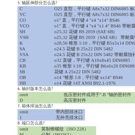
轴延伸部分怎么选
5.
?
C
O25 直型，平行键 A8x7x32 DIN6885 
VC
O25 直型，平行键 A8x7x32 DIN68
CO
o1" 直，平行键 4 "x4 "x14" BS46
VCO
o1" 直，平行键 4 "x4 "x1 4" BS46 
SH
o25,32 花键 BS 2059 (SAE 6B)
VSH
o25,32 花键 BS 2059（SAE 6B） 带
K
o28,56 锥形 1:10，平行键 B5x5x14 DIN
SA
o24.5 花键 B 25x22 DIN 5482
VSA
o24.5 花键 B 25x22 DIN 5482 带耐腐
CB
o32 直键，平行键 A10x8x45 DIN6885
KB
o35 锥形 1:10，平行键 B6x6x20 DIN688
SB
花键
A 25x22 DIN 5482
OB
o14 "锥形 1:8，平行键 xx14" BS46
HB
o14 花键 14T ANSI B92.1-1976
轴封版本怎么选
6.
?
omit
低压密封件或用于
".B "轴的密封件
D
高压密封件
箱体排油怎么选
7.
?
omit
带内部排水口
1
无外壳排水口
端口怎么选
8.
?
omit
英制锥螺纹（
ISO 228）
M
公制（
ISO262）