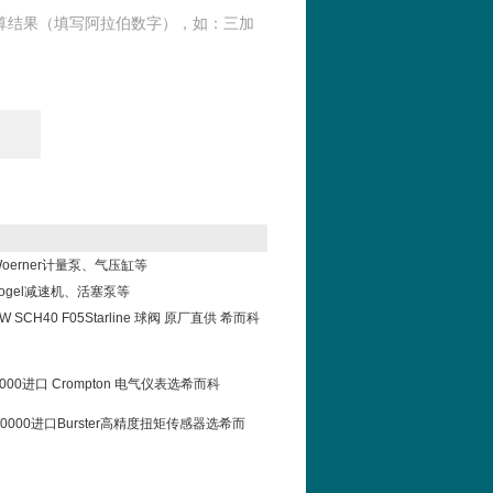
算结果（填写阿拉伯数字），如：三加
oerner计量泵、气压缸等
ogel减速机、活塞泵等
IBW SCH40 F05Starline 球阀 原厂直供 希而科
-0000进口 Crompton 电气仪表选希而科
0-V0000进口Burster高精度扭矩传感器选希而