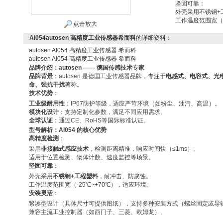
坚固可靠：
外壳采用不锈钢+
工作温度范围宽（-
点击放大
AI054autosen 高精度工业传感器希而科
的详细资料：
autosen AI054 高精度工业传感器 希而科
autosen AI054 高精度工业传感器 希而科
品牌介绍：autosen —— 德国传感技术专家
品牌背景
：autosen 是德国工业传感器品牌，专注于
电感式、电容式、光
命、强抗干扰
著称。
技术优势
：
工业级耐用性
：IP67防护等级，适应严苛环境（如粉尘、油污、高温）。
模块化设计
：支持定制化参数，满足不同应用需求。
全球认证
：通过CE、RoHS等国际标准认证。
型号解析：AI054 的核心优势
高精度检测
：
采用
非接触式感应技术
，检测距离精准，响应时间快（≤1ms）。
适用于位置检测、物体计数、速度监控等场景。
坚固可靠
：
外壳采用
不锈钢+工程塑料
，耐冲击、防腐蚀。
工作温度范围宽（-25℃~+70℃），适应环境。
安装灵活
：
紧凑型设计（具体尺寸可提供图纸），支持多种安装方式（螺丝固定或导
兼容主流工业控制器（如西门子、三菱、欧姆龙）。