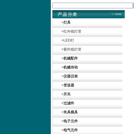
+
灯具
+
红外线灯管
+
LED灯
+
紫外线灯管
+
机械配件
+
机械传动
+
仪器仪表
+
变送器
+
开关
+
过滤件
+
夹具模具
+
电子元件
+
电气元件