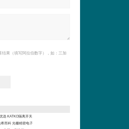
算结果（填写阿拉伯数字），如：三加
科优选 KATKO隔离开关
el选希而科 光栅精密电子