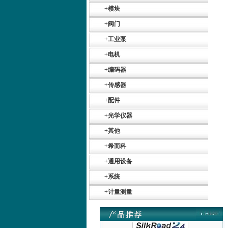
+
模块
+
阀门
+
工业泵
+
电机
+
编码器
+
传感器
Belimo SF24A-
SR+KH-AFB AF24-
+
配件
MFT
+
光学仪器
+
其他
+
希而科
+
通用设备
德国HBM
+
系统
+
计量测量