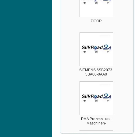
ZIGOR
SIEMENS 6SB2073-
5BA00-0AA0
PMA Prozess- und
Maschinen-
Automation GmbH