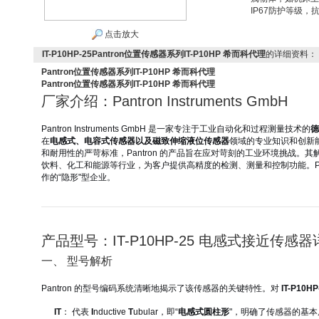
IP67防护等级
点击放大
IT-P10HP-25Pantron位置传感器系列IT-P10HP 希而科代理
的详细资料：
Pantron位置传感器系列IT-P10HP 希而科代理
Pantron位置传感器系列IT-P10HP 希而科代理
厂家介绍：Pantron Instruments GmbH
Pantron Instruments GmbH 是一家专注于工业自动化和过程测量技术的
德
在
电感式、电容式传感器以及磁致伸缩液位传感器
领域的专业知识和创新
和耐用性的严苛标准，Pantron 的产品旨在应对苛刻的工业环境挑战。
饮料、化工和能源等行业，为客户提供高精度的检测、测量和控制功能。Pan
作的“隐形"型企业。
产品型号：IT-P10HP-25 电感式接近传感
一、 型号解析
Pantron 的型号编码系统清晰地揭示了该传感器的关键特性。对
IT-P10HP
IT
： 代表
I
nductive
T
ubular，即“
电感式圆柱形
"，明确了传感器的基