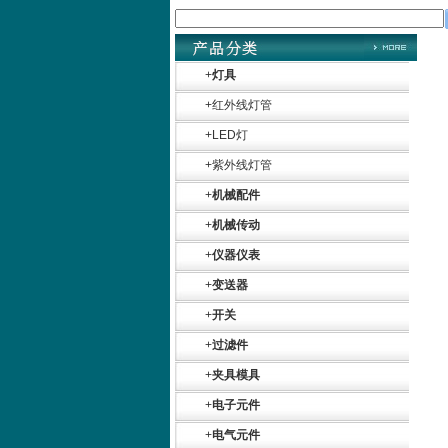
+
灯具
+
红外线灯管
+
LED灯
+
紫外线灯管
+
机械配件
+
机械传动
+
仪器仪表
+
变送器
+
开关
+
过滤件
+
夹具模具
+
电子元件
+
电气元件