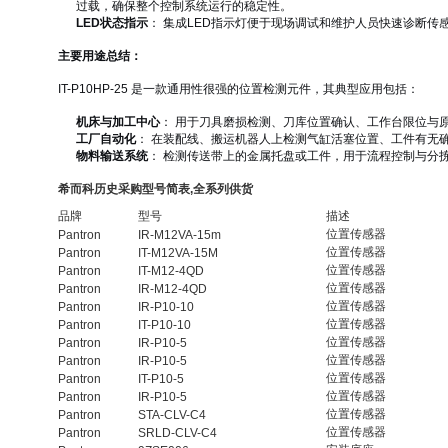
过载，确保整个控制系统运行的稳定性。
LED状态指示
： 集成LED指示灯便于现场调试和维护人员快速诊断传
主要用途总结：
IT-P10HP-25 是一款通用性很强的位置检测元件，其典型应用包括：
机床与加工中心
： 用于刀具磨损检测、刀库位置确认、工作台限位与
工厂自动化
： 在装配线、搬运机器人上检测气缸活塞位置、工件有无
物料输送系统
： 检测传送带上的金属托盘或工件，用于流程控制与分
希而科历史采购型号简表,全系列供货
品牌
型号
描述
位置传感器
Pantron
IR-M12VA-15m
位置传感器
Pantron
IT-M12VA-15M
位置传感器
Pantron
IT-M12-4QD
位置传感器
Pantron
IR-M12-4QD
位置传感器
Pantron
IR-P10-10
位置传感器
Pantron
IT-P10-10
位置传感器
Pantron
IR-P10-5
位置传感器
Pantron
IR-P10-5
位置传感器
Pantron
IT-P10-5
位置传感器
Pantron
IR-P10-5
位置传感器
Pantron
STA-CLV-C4
位置传感器
Pantron
SRLD-CLV-C4