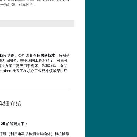
，抗干扰性强，可靠性高。
国
制造商。公司以其在
传感器技术
，特别是
能力而闻名。秉承德国工程对精度、可靠性
其解决方案广泛应用于机床、汽车制造、食品
tron 代表了在核心工业部件领域深耕细
器详细介绍
-25
的解码如下：
本原理（利用电磁场检测金属物体）和机械形