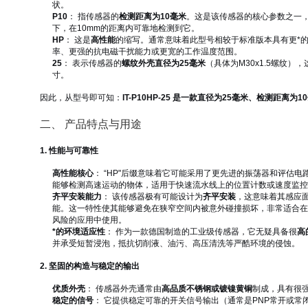
状。
P10
： 指传感器的
检测距离为10毫米
。这是该传感器的核心参数之一
下，在10mm的距离内可靠地检测到它。
HP
： 这是
高性能
的缩写。通常意味着此型号相较于标准版本具有更*
率、更强的抗电磁干扰能力或更宽的工作温度范围。
25
： 表示传感器的
螺纹外壳直径为25毫米
（具体为M30x1.5螺纹
寸。
因此，从型号即可知：
IT-P10HP-25 是一款直径为25毫米、检测距
二、 产品特点与用途
1. 性能与可靠性
高性能核心
： “HP"后缀意味着它可能采用了更先进的振荡器和评估电
能够检测高速运动的物体，适用于快速流水线上的位置计数或速度监控
齐平安装能力
： 该传感器极有可能设计为
齐平安装
，这意味着其感应
能。这一特性使其能够避免在狭窄空间内被意外碰撞损坏，非常适合在
风险的应用中使用。
*的环境适应性
： 作为一款德国制造的工业级传感器，它无疑具备很
高
并承受短暂浸泡，抵抗切削液、油污、高压清洗等严酷环境的侵蚀。
2. 坚固的构造与稳定的输出
优质外壳
： 传感器外壳通常由
高品质不锈钢或镀镍黄铜
制成，具有很
稳定的信号
： 它提供稳定可靠的开关信号输出（通常是PNP常开或