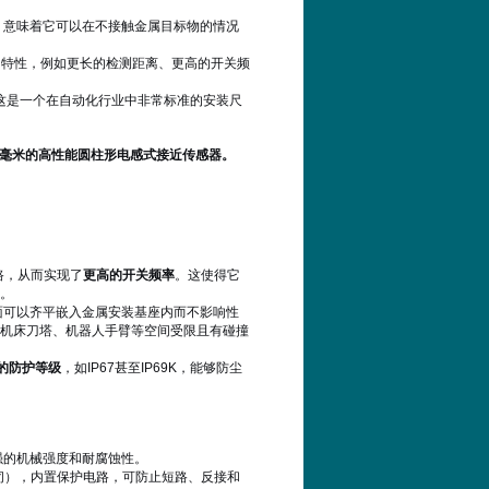
，意味着它可以在不接触金属目标物的情况
的特性，例如更长的检测距离、更高的开关频
），这是一个在自动化行业中非常标准的安装尺
离为10毫米的高性能圆柱形电感式接近传感器。
路，从而实现了
更高的开关频率
。这使得它
。
面可以齐平嵌入金属安装基座内而不影响性
机床刀塔、机器人手臂等空间受限且有碰撞
的防护等级
，如IP67甚至IP69K，能够防尘
强的机械强度和耐腐蚀性。
常闭），内置保护电路，可防止短路、反接和