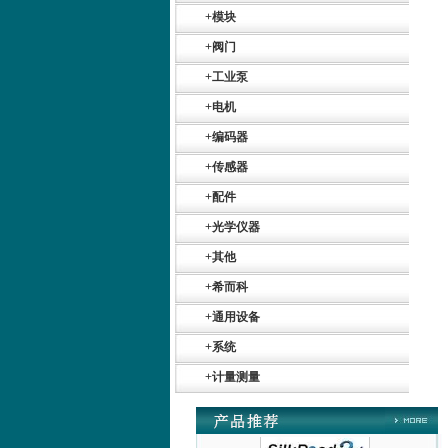
+
模块
+
阀门
+
工业泵
+
电机
+
编码器
+
传感器
Belimo SF24A-
SR+KH-AFB AF24-
+
配件
MFT
+
光学仪器
+
其他
+
希而科
+
通用设备
德国HBM
+
系统
+
计量测量