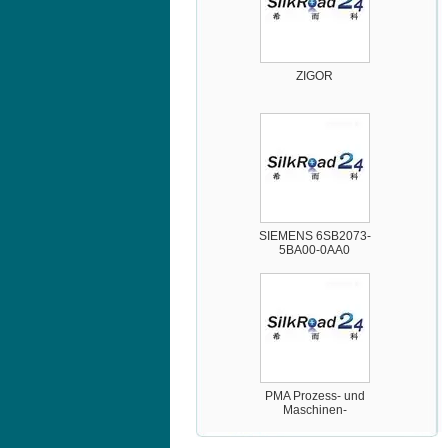
ZIGOR
SIEMENS 6SB2073-
5BA00-0AA0
PMA Prozess- und
Maschinen-
Automation GmbH