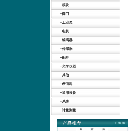
+
模块
+
阀门
+
工业泵
+
电机
+
编码器
Belimo SF24A-
SR+KH-AFB AF24-
+
传感器
MFT
+
配件
+
光学仪器
+
其他
+
希而科
德国HBM
+
通用设备
+
系统
+
计量测量