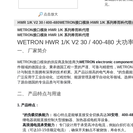
元。
点击放大
HWR 1/K V2 30 / 400-480WETRON接口模块 HWR 1/K 系列希而科代理
WETRON接口模块 HWR 1/K 系列希而科代理
WETRON接口模块 HWR 1/K 系列希而科代理
WETRON HWR 1/K V2 30 / 400-48
一、 厂家简介
WETRON接口模块的供应商及制造商为
WETRON electronic componen
件领域的德国企业。秉承德国工程一贯的严谨、可靠与精密性，WETRO
计与制造方面拥有深厚的技术积累。其产品以很高的电气寿命、*的负载
广泛应用于工业自动化、过程控制、能源管理及楼宇自动化等领域。选择W
了源自德国的专业品质与可靠保障。
二、 产品特点与用途
1. 产品特点：
*的负载切换能力：
核心特点是能够直接安全切换高达
30安培
、
400-
继电器就能直接控制大型接触器、加热器或电机等设备。
高浪涌电流承受能力：
专门设计用于承受高冲击电流，例如白炽灯在
流（可达10-15倍额定电流），确保开关触点不被烧蚀，寿命长久。