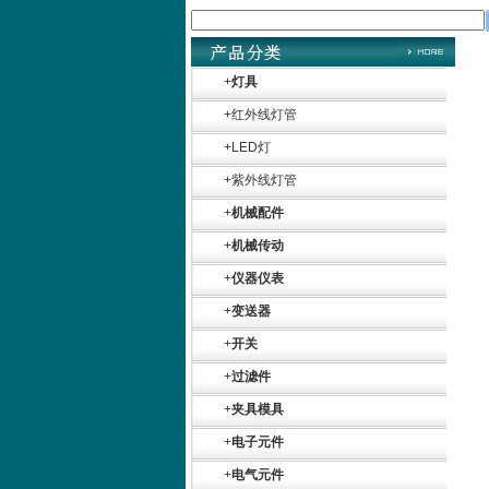
+
灯具
+
红外线灯管
+
LED灯
+
紫外线灯管
+
机械配件
+
机械传动
+
仪器仪表
+
变送器
+
开关
+
过滤件
+
夹具模具
+
电子元件
+
电气元件