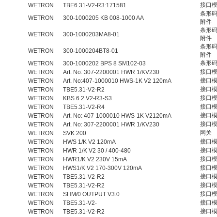
接口
WETRON
TBE6.31-V2-R3:171581
条形
WETRON
300-1000205 KB 008-1000 AA
附件
条形
WETRON
300-1000203MA8-01
附件
条形
WETRON
300-1000204BT8-01
附件
条形
WETRON
300-1000202 BPS 8 SM102-03
接口
WETRON
Art. No: 307-2200001 HWR 1/KV230
接口
WETRON
Art. No:407-1000010 HWS-1K V2 120mA
接口
WETRON
TBE5.31-V2-R2
接口
WETRON
KBS 6.2 V2-R3-S3
接口
WETRON
TBE5.31-V2-R4
接口
WETRON
Art. No: 407-1000010 HWS-1K V2120mA
接口
WETRON
Art. No: 307-2200001 HWR 1/KV230
网关
WETRON
SVK 200
接口
WETRON
HWS 1/K V2 120mA
接口
WETRON
HWR 1/K V2 30 / 400-480
接口
WETRON
HWR1/K V2 230V 15mA
接口
WETRON
HWS1/K V2 170-300V 120mA
接口
WETRON
TBE5.31-V2-R2
接口
WETRON
TBE5.31-V2-R2
接口
WETRON
SHM/0 OUTPUT V3.0
接口
WETRON
TBE5.31-V2-
接口
WETRON
TBE5.31-V2-R2