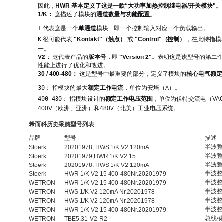
因此，
HWR 基本定义了这是一款“大功率加热控制继电器/开关模块"
。
1/K：
这描述了模块的
通道数量与功能配置
。
1
代表这是一个
单通道
模块，即一个控制输入对应一个负载输出。
K
很可能代表
"Kontakt"（触点）
或
"Control"（控制）
，在此特指模
一。
V2：
这代表产品的
版本号
，即
"Version 2"
。表明这是该型号的第二
性能上进行了优化和改进。
30 / 400-480：
这是型号中最重要的部分，定义了模块的
核心电气额定
30
： 指模块的最大
额定工作电流
，单位为安培（A）。
400-480
： 指模块设计的
额定工作电压范围
，单位为伏特交流电（VA
400V（欧洲、亚洲）和480V（北美）工业电压系统。
希而科历史采购型号列表
品牌
型号
描述
半波
Stoerk
20201978, HWS 1/K V2 120mA
半波
Stoerk
20201979,HWR 1/K V2 15
半波
Stoerk
20201978, HWS 1/K V2 120mA
半波
Stoerk
HWR 1/K V2 15 400-480Nr.20201979
半波
WETRON
HWR 1/K V2 15 400-480Nr.20201979
半波
WETRON
HWS 1/K V2 120mA Nr.20201978
半波
WETRON
HWS 1/K V2 120mA Nr.20201978
半波
WETRON
HWR 1/K V2 15 400-480Nr.20201979
总线
WETRON
TBE5.31-V2-R2