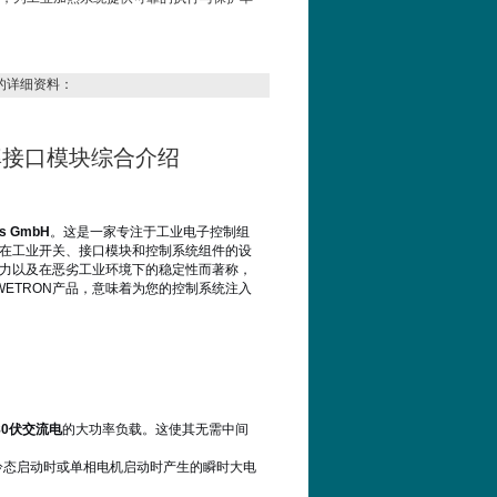
的详细资料：
0 大功率接口模块综合介绍
ts GmbH
。这是一家专注于工业电子控制组
N在工业开关、接口模块和控制系统组件的设
能力以及在恶劣工业环境下的稳定性而著称，
ETRON产品，意味着为您的控制系统注入
480伏交流电
的大功率负载。这使其无需中间
冷态启动时或单相电机启动时产生的瞬时大电