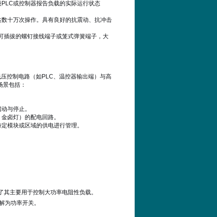
PLC或控制器报告负载的实际运行状态
达数十万次操作。具有良好的抗震动、抗冲击
配备可插拔的螺钉接线端子或笼式弹簧端子，大
压控制电路（如PLC、温控器输出端）与高
场景包括：
启动与停止。
、金卤灯）的配电回路。
特定模块或区域的供电进行管理。
了其主要用于控制大功率电阻性负载。
解为功率开关。