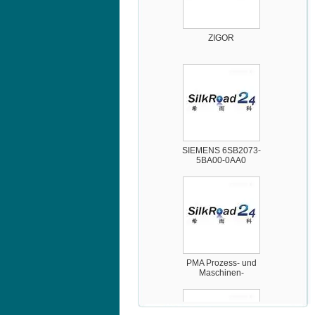
ZIGOR
SIEMENS 6SB2073-
5BA00-0AA0
PMA Prozess- und
Maschinen-
Automation GmbH