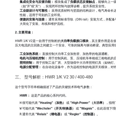
集成化安全与反馈功能：
模块集成了
负载状态反馈触点
，能够向上一级
（如“开"或“关"），实现闭环控制与故障诊断，提升系统安全性。
工业级设计与可靠性：
采用优质材料与坚固的结构设计，电气寿命长
性能，适用于苛刻的工业环境。
便捷的安装与连接：
通常采用标准导轨（DIN rail）安装方式，并
大简化了安装、布线和维护流程。
2. 主要用途：
HWR 1/K V2是一款用于控制柜的
大功率负载接口模块
，其主要作用是在低
压大电流的主回路之间建立一个安全、可靠的隔离与驱动桥梁。典型应用
工业加热系统：
直接控制大功率工业加热管、加热带的电源通断。
电机与压缩机控制：
用于控制风机、泵、压缩机等单相或三相电机的
照明控制：
用于控制工业厂房、大型场馆中大功率照明灯具（如钠灯
电源分配管理：
在自动化设备中，作为远程控制的电源开关模块，对
三、 型号解析：HWR 1/K V2 30 / 400-480
这个型号字符串精确描述了产品的关键技术和电气参数：
HWR：
这是产品的核心系列代码。
H
很可能代表
"Heating"（加热）
或
"High Power"（大功率）
，指明
W
可能代表
"Wechsler"（开关/转换器）
或
"Wagnis"
，在此语境下理
R
通常代表
"Relais"（继电器）
或
"Regler"（控制器）
。