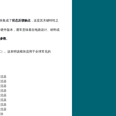
块集成了
状态反馈触点
，这是其关键特性之
个硬件版本，通常意味着在电路设计、材料或
参数
。
C）。这表明该模块适用于全球常见的
整流器
整流器
整流器
整流器
整流器
整流器
整流器
整流器
模块