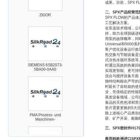
成果。目前，
SPX F
ZIGOR
二、
SPX
产品经营范
SPX FLOW
的产品体
工艺解决方案。
在泵送技术领域，公
持，助力全球脱碳进
用泵的故障概率，同
Universal
和
5000
系
客户优化设备运行效
热交换与节能设备是
SIEMENS 6SB2073-
式冷热水循环系统等
5BA00-0AA0
时通过高效的热量回
实现更智能、更可持
混合与搅拌设备方面
独特结构能在严苛的
时延长了齿轮箱的使
业，凭借稳定的性能
蒸发设备领域，公司
食品的天然色泽和营
PMA Prozess- und
垫片需要更换的
5
大
Maschinen-
除上述核心产品类别
Automation GmbH
获、矿产开采、船舶
三、
SPX
密封件
H17
希而科欧洲进口SPX