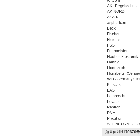
AirCom
5BA00-0AA0
AK Regeltechnik
AK-NORD
ASA-RT
asphericon
Beck
Fischer
Fluidics
FSG
PMA Prozess- und
Fuhrmeister
Maschinen-
Automation GmbH
Hauber-Elektronik
Hennig
Hoentzsch
Honsberg (Sense
WEG Germany Gm
Klaschka
LAG
Lambrecht
OptoPrecision
Cesyco Endoskop
Lovato
HTO 38 内窥镜
Pantron
PMA
Proxitron
STEINCONNECTO
如果你对
H17067