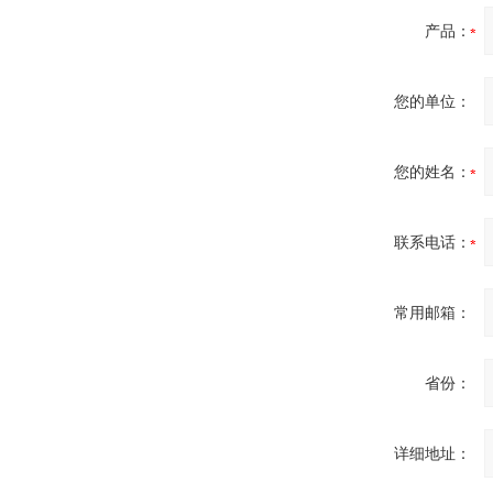
Inficon Valve型号
产品：
VSA016-X 250-255
您的单位：
您的姓名：
MSE Filterpressen
GmbH
联系电话：
常用邮箱：
DRAGER氧气检测仪
省份：
氧气浓度
25%POLYTRON
3000 22V
详细地址：