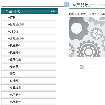
产品展示
PRODU
你当前的位置：首页 >
产品
+
灯具
+
红外线灯管
+
LED灯
+
紫外线灯管
+
机械配件
+
机械传动
+
仪器仪表
+
变送器
+
开关
+
过滤件
+
夹具模具
+
电子元件
+
电气元件