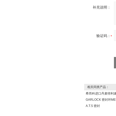
补充说明：
W.Soehngen GmbH
验证码：
相关同类产品：
希而科进口丹麦得利速T
GARLOCK 密封环MEC
A.T.S 密封