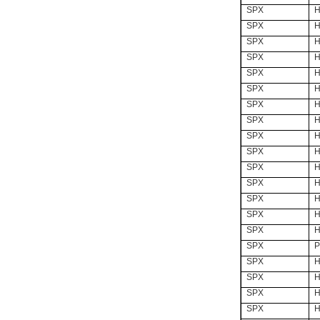
SPX
H
SPX
H
SPX
H
SPX
H
DRAGER氧气检测仪
SPX
H
氧气浓度
25%POLYTRON
SPX
H
3000 22V
SPX
H
SPX
H
SPX
H
SPX
H
SPX
H
W.Soehngen GmbH
SPX
H
SPX
H
SPX
H
SPX
H
SPX
P
SPX
H
SPX
H
Belimo SF24A-
SPX
H
SR+KH-AFB AF24-
SPX
H
MFT