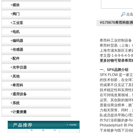
+
模块
+
阀门
点击
H170670希而科欧
+
工业泵
+
电机
希而科工业控制设备
+
编码器
Belimo SF24A-
希而科贸易（上海）
SR+KH-AFB AF24-
+
传感器
上海市浦东新区王桥
MFT
李文霞
-1-8-9-6-4-5-
+
配件
更多好物可登录希而
+
光学仪器
一、
SPX
品牌介绍
SPX FLOW
是一家立
+
其他
的技术创新，在全球
些成果不仅见证了其
+
希而科
技术稳定性和实用性
德国HBM
+
通用设备
在可持续发展领域，
运营。其创新的循环
+
系统
度最佳商业榜单，旗
力相关荣誉。同时，
+
计量测量
队成员提供早期心理
作为行业积极的参与
Philadelphia®
和
Pl
于未能参与线下活动