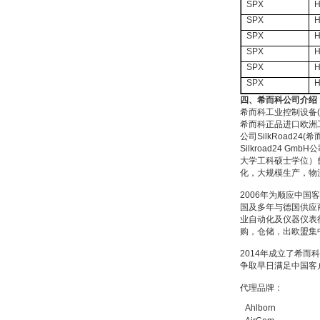
SPX
H
SPX
H
SPX
H
SPX
H
SPX
H
SPX
H
德国HBM
四、希而科公司介绍
希而科工业控制设备
(
希而科正品进口欧洲
公司
SilkRoad24(
希
Silkroad24 GmbH
公
大学工科硕士学位）
化，大规模生产，物
2006
年为顺应中国客
ZIGOR
国及多年与德国供应
业自动化及仪器仪表
购，仓储，出欧盟集
2014
年成立了希而科
争取早日满足中国客
代理品牌：
Ahlborn
SIEMENS 6SB2073-