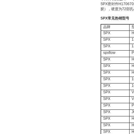
SPX
密封件
H170670
胶），硬度为
72
邵氏
OptoPrecision
SPX
常见热销型号
Cesyco Endoskop
HTO 38 内窥镜
品牌
SPX
H
SPX
1
SPX
1
spxflow
P
SPX
H
Inficon Valve型号
SPX
H
VSA016-X 250-255
SPX
H
SPX
1
SPX
1
SPX
V
SPX
V
SPX
P
SPX
J
MSE Filterpressen
GmbH
SPX
H
SPX
H
SPX
H