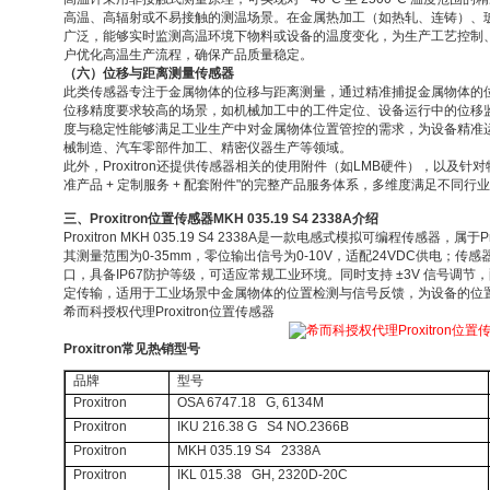
高温、高辐射或不易接触的测温场景。在金属热加工（如热轧、连铸）、
广泛，能够实时监测高温环境下物料或设备的温度变化，为生产工艺控制
户优化高温生产流程，确保产品质量稳定。
（六）位移与距离测量传感器
此类传感器专注于金属物体的位移与距离测量，通过精准捕捉金属物体的
位移精度要求较高的场景，如机械加工中的工件定位、设备运行中的位移
度与稳定性能够满足工业生产中对金属物体位置管控的需求，为设备精准
械制造、汽车零部件加工、精密仪器生产等领域。
此外，
Proxitron
还提供传感器相关的使用附件（如
LMB
硬件），以及针对
准产品
+
定制服务
+
配套附件
"
的完整产品服务体系，多维度满足不同行业
三、
Proxitron
位置传感器
MKH 035.19 S4 2338A
介绍
Proxitron MKH 035.19 S4 2338A
是一款电感式模拟可编程传感器，属于
P
其测量范围为
0-35mm
，零位输出信号为
0-10V
，适配
24VDC
供电；传感
口，具备
IP67
防护等级，可适应常规工业环境。同时支持
±3V
信号调节，
定传输，适用于工业场景中金属物体的位置检测与信号反馈，为设备的位
希而科授权代理Proxitron位置传感器
Proxitron
常见热销型号
品牌
型号
Proxitron
OSA 6747.18 G, 6134M
Proxitron
IKU 216.38 G S4 NO.2366B
Proxitron
MKH 035.19 S4 2338A
Proxitron
IKL 015.38 GH, 2320D-20C