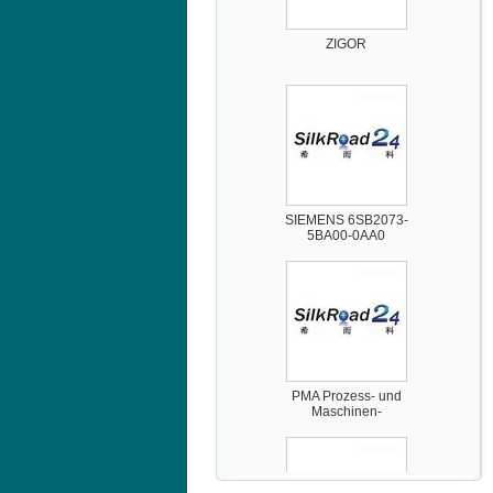
ZIGOR
SIEMENS 6SB2073-
5BA00-0AA0
PMA Prozess- und
Maschinen-
Automation GmbH