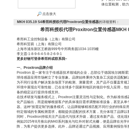
体位置检测，助力
点击放大
MKH 035.19 S4希而科授权代理Proxitron位置传感器
的详细资料：
希而科授权代理Proxitron位置传感器MKH 0
希而科工业控制设备（上海）有限公司
希而科贸易（上海）有限公司
上海市浦东新区王桥路
999
号中邦商务园
1034-1035
幢
李文霞
-1-8-9-6-4-5-8-2-6-9-1
更多好物可登录希而科或联系我
~
一、
Proxitron
品牌介绍
Proxitron 是一家专注于传感器技术领域的企业，总部位于德国埃尔姆
球传感器应用市场树立了专业形象。品牌始终秉持为复杂工况提供适配解
为不同行业客户解决复杂场景下的检测、测量需求，其产品不仅覆盖常规
环境中展现出可靠性能，已在全球多个国家和地区的项目中投入应用，包
备的稳定运行提供传感支持。
在技术研发与服务模式上，
Proxitron
注重灵活性与定制化。作为标准传感
化产品输出，而是能够根据客户的具体项目需求调整标准设备，甚至从单
器。这种
“
按需定制
"
的服务模式，让品牌能够精准匹配不同行业的特殊应
特定领域的专属检测需求，都能提供适配的技术方案，充分体现了品牌以
同时，
Proxitron
持续关注产品迭代与技术升级，通过发布新产品、优化现
例如
2025
年
8
月推出的
M40
系列激光与红外对射式光栅，便是品牌在光学
阵，为客户提供更多选择。此外，品牌还通过产品视频、应用案例报告等