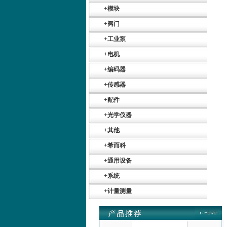
+
模块
+
阀门
+
工业泵
+
电机
+
编码器
Belimo SF24A-
SR+KH-AFB AF24-
MFT
+
传感器
+
配件
+
光学仪器
+
其他
+
希而科
德国HBM
+
通用设备
+
系统
+
计量测量