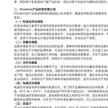
果，帮助客户更直观地了解产品价值，强化与客户的技术沟通和信任联结
二、
Proxitron
产品经营范围介绍
Proxitron
的产品体系围绕传感器核心技术展开，覆盖多种检测与测量需求
类别：
（一）转速监控传感器
此类传感器主要用于监测和采集旋转部件的运行数据，核心功能是实时追
速范围内运行，避免因转速异常引发故障。其应用场景广泛，常见于工业
转部件等领域，通过精准捕捉转速信号，为设备控制系统提供数据支持，
理，适用于对设备运行稳定性要求较高的制造、自动化生产场景。
（二）流量传感器
流量传感器专注于流体流动过程的监测，能够实时检测液体或气体的流量
核心优势在于可靠的监测性能，可适应不同流体介质的特性，无论是工业
还是水处理、化工领域的介质传输，都能精准捕捉流量数据，为生产流程
现对流体系统的精细化管理，保障生产过程的连续性与安全性。
（三）光学传感器
光学传感器包含对射式光栅等产品，其中
M40
系列对射式光栅采用紧凑设
（
INFRARED
）两种技术选项，适配不同检测距离与环境需求。此类传感
生产线、物流分拣系统、包装设备等场景中发挥重要作用，通过光学信号
及运动状态，实现对生产流程中物料传输的精准把控，提升自动化生产的
（四）电感式传感器
电感式传感器采用非接触式检测方式，专门用于金属物体的识别与检测，
盖
- 40°C
至
+ 250°C
，可在高低温严苛环境下稳定运行；同时拥有较长的
于传感器成排安装的场景，避免相邻传感器之间的信号干扰。其应用场景
配线的金属部件检测、汽车生产中的车身金属件识别等，为工业自动化中
（五）高温计
高温计采用非接触式测量原理，可实现对
- 40°C
至
2500°C
温度范围的精