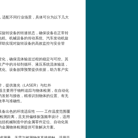
。
，适配不同行业场景，具体可分为以下几大
踪旋转设备的转速状态，确保设备在正常转
电机、机械设备的传动系统、汽车发动机旋
帮助实现对旋转设备的高效监控与安全管
变化，确保流体输送过程的稳定与可控。其
生产中的冷却剂循环、液压系统流体输送，
优化、设备故障预警提供依据，助力客户实
计，提供激光（
LASER
）与红外
器主要用于物料追踪与物体检测，在自动化
的发射与接收，精准识别物体的位置、有无
效率与准确性。
具备出色的环境适应性
——
工作温度范围覆
检测距离，且支持偏移振荡频率设计，适用
包括机械制造中的金属零件定位、自动化装
的金属物体检测提供可靠解决方案。
准测量，无需与被测物体直接接触，适用于