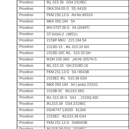
Proxitron
IKL 015.38 GS4 2319EC
Proxitron
OKA 204.05 G S5, 6410I
Proxitron
FKM 230.13 G Art-No.8032A
Proxitron
MKK 050.194 S4
Proxitron
IKN 070T.38 G S4 (2049T)
Proxitron
ST 043/4-2
（
9851I
）
Proxitron
2159P MKU 215.194 S4
Proxitron
2319D-15
，
IKL 015.33 GH
Proxitron
2319D-20C IKL 015.33 GH
Proxitron
IKOH 100.38G ,Art-Nr 2057H-5
Proxitron
IKL 015.33 GH;2319D-10
Proxitron
FKM 231.13 G S4 / 8043B
Proxitron
2319EC IKL 015.38 GS4
Proxitron
MKK 050.194 S4 (-pole) 2331G
Proxitron
2319B-5C IKL015.38G
Proxitron
IKL 015.38 G SA1
，
2319Q-30C
Proxitron
IKL015.38 GS4:2319EC
Proxitron
0SA6747.13GS5 61340
Proxitron
2319EC IKL015.38 GS4
Proxitron
FKM 231.13 G S4/8043B