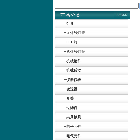
+
灯具
+
红外线灯管
+
LED灯
+
紫外线灯管
+
机械配件
+
机械传动
+
仪器仪表
+
变送器
+
开关
+
过滤件
+
夹具模具
+
电子元件
+
电气元件