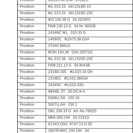
Proxitron
IKL015.38 GS4 2319EC
Proxitron
IKL 015.33 GH:2319D-10
Proxitron
IKL 015.33 GH,2319D-20C
Proxitron
IKO 100.38 G S4 2029PC
Proxitron
FKM 230.13 G S4 Nr: 8032B
Proxitron
2434NC IKL 010.33 G
Proxitron
2409GC IKZ475.38 GS4
Proxitron
ST040 9841A
Proxitron
IKOH 100.38 GS4 2057GC
Proxitron
IKL 015.38 GH,2320D-20C
Proxitron
FKM 231.13 G S4 8043B
Proxitron
2319D-20C IKL015.33 GH
Proxitron
2319EC IKL015.38GS4
Proxitron
2434NC IKL010.33G
Proxitron
9844B, ST S5-DC/4-5
Proxitron
5008I,LSH 150.18
Proxitron
5007I,LAH 150.1
Proxitron
OKL 206.33 G Art.-No.7802D
Proxitron
MKK 050.194 S4 2331G
Proxitron
6134O OSA 6747.13 G S5
Proxitron
2607B MXC 150.194 S4