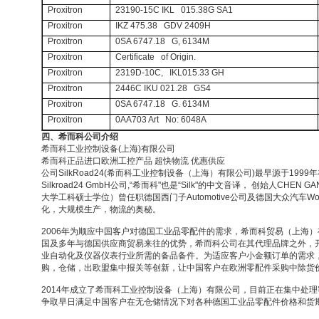
Proxitron
23190-15C IKL 015.38G SA1
Proxitron
IKZ 475.38 GDV 2409H
Proxitron
0SA 6747.18 G, 6134M
Proxitron
Certificate of Origin.
Proxitron
2319D-10C, IKL015.33 GH
Proxitron
2446C IKU 021.28 GS4
Proxitron
0SA 6747.18 G. 6134M
Proxitron
0AA703 Art No: 6048A
四、希而科公司介绍
希而科工业控制设备
(
上海
)
有限公司
希而科正品进口欧洲工控产品 超快物流 优惠供应
公司
SilkRoad24(
希而科工业控制设备（上海）有限公司
)
最早源于
1999
年
Silkroad24 GmbH
公司
,“
希而科
"
也是
“Silk"
的中文音译， 创始人
CHEN GA
大学工科硕士学位）曾任职德国西门子
Automotive
公司及德国大众汽车
Wo
化，大规模生产，物流的奥秘。
2006
年为顺应中国客户对德国工业品零配件的需求，希而科贸易（上海）
国及多年与德国供应商贸易来往的优势，希而科公司在其代理品牌之外，
业自动化及仪器仪表行业所需的备品备件。为适应客户小金额订单的需求
购，仓储，出欧盟集中报关等创新，让中国客户在欧洲零配件采购中除货
2014
年成立了希而科工业控制设备（上海）有限公司，目前正在集中处理
争取早日满足中国客户在无仓储情况下对各种德国工业品零配件价格和货