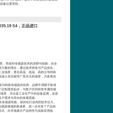
设备位置管控。
35.19 S4，正品进口
斯霍恩，凭借对传感器技术的深耕与创新，在全
决方案的理念，通过技术研发与产品优化，
工业场景，更在高温、低温、高粉尘等特殊
括迪士尼乐园等广受关注的场景，为各类设
器与特殊传感器供应商，品牌不局限于标准
个定制需求起步，与客户共同研发专属传感
用场景，无论是工业生产中的设备监测，还是
客户需求为导向的发展思路。
有传感器性能，保持在行业内的技术活力。
传感器领域的新成果，进一步丰富了产品矩
形式，向市场展示产品特性与实际应用效