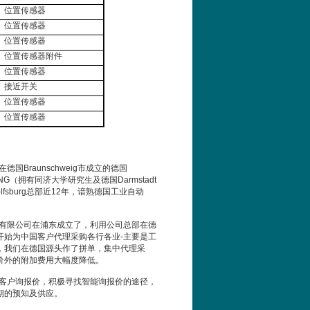
位置传感器
位置传感器
位置传感器
位置传感器附件
位置传感器
接近开关
位置传感器
位置传感器
在德国
Braunschweig
市成立的德国
NG
（拥有同济大学研究生及德国
Darmstadt
lfsburg
总部近
12
年，谙熟德国工业自动
有限公司在浦东成立了，利用公司总部在德
开始为中国客户代理采购各行各业
-
主要是工
，我们在德国源头作了拼单，集中代理采
价外的附加费用大幅度降低。
客户询报价，积极寻找智能询报价的途径，
期的预知及供应。