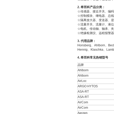
2.
希而科产品分类：
☆传感器、接近开关、编码
☆控制模块、继电器、总线
德国HBM
☆隔离放大器、变送器、逆
☆流量开关、流量计、液位
☆电机、传动轴、轴承、夹
☆绝缘检测仪、远程报警器
3.
代理品牌：
Honsberg、Ahlborn、Bec
Hennig、Klaschka、Lamb
ZIGOR
4.
希而科常见热销型号
品牌
Ahlborn
Ahlborn
AirLoc
ARGO HYTOS
ASA-RT
ASA-RT
SIEMENS 6SB2073-
5BA00-0AA0
AirCom
AirCom
Aerzen