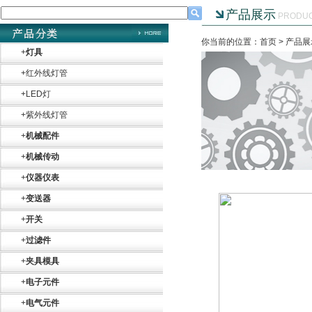
产品展示
PRODU
你当前的位置：首页 >
产品展
+
灯具
Belimo SF24A-
+
红外线灯管
SR+KH-AFB AF24-
MFT
+
LED灯
+
紫外线灯管
+
机械配件
+
机械传动
+
仪器仪表
德国HBM
+
变送器
+
开关
+
过滤件
+
夹具模具
+
电子元件
ZIGOR
+
电气元件