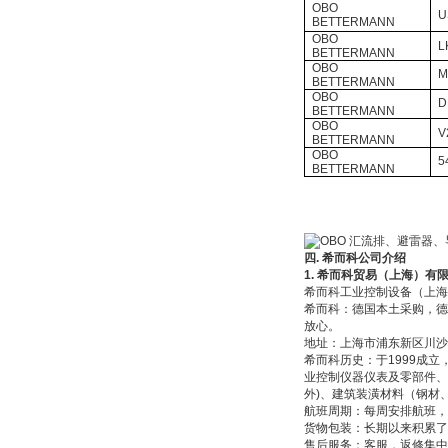
OBO
U
BETTERMANN
DRAGER氧气检测仪
OBO
L
氧气浓度
BETTERMANN
25%POLYTRON
OBO
M
3000 22V
BETTERMANN
OBO
D
BETTERMANN
OBO
V
BETTERMANN
OBO
5
BETTERMANN
W.Soehngen GmbH
四. 希而科公司介绍
1.
希而科贸易（上海）有
希而科工业控制设备（上海
希而科：德国本土采购，德
放心。
地址：上海市浦东新区川沙王桥
Belimo SF24A-
希而科历史：于1999成
SR+KH-AFB AF24-
业控制仪器仪表及零部件、
MFT
外)、建筑装潢材料（钢材
航班周期：每周安排航班，
货物包装：长期以来积累
售后服务：客服，返修集中