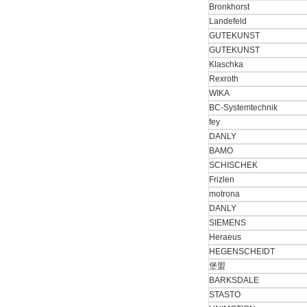
Bronkhorst
Landefeld
GUTEKUNST
GUTEKUNST
Klaschka
Rexroth
MSE Filterpressen
WIKA
GmbH
BC-Systemtechnik
fey
DANLY
BAMO
SCHISCHEK
Frizlen
motrona
DRAGER氧气检测仪
DANLY
氧气浓度
25%POLYTRON
SIEMENS
3000 22V
Heraeus
HEGENSCHEIDT
堡盟
BARKSDALE
STASTO