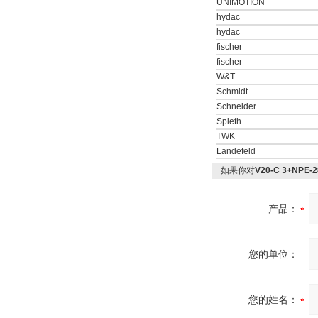
W.Soehngen GmbH
UNIMOTION
hydac
hydac
fischer
fischer
W&T
Schmidt
Schneider
Spieth
TWK
Landefeld
如果你对
V20-C 3+N
产品：
您的单位：
您的姓名：