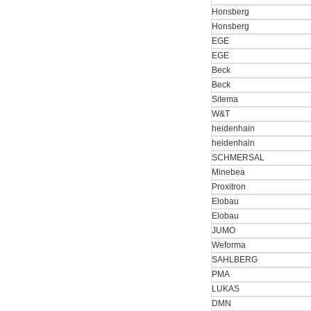
Honsberg
Honsberg
EGE
EGE
PMA Prozess- und
Beck
Maschinen-
Beck
Automation GmbH
Sitema
W&T
heidenhain
heidenhain
SCHMERSAL
Minebea
OptoPrecision
Proxitron
Cesyco Endoskop
HTO 38 内窥镜
Elobau
Elobau
JUMO
Weforma
SAHLBERG
PMA
LUKAS
Inficon Valve型号
VSA016-X 250-255
DMN