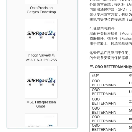
OptoPrecision
Cesyco Endoskop
外部防雷系统：接闪杆（Air-t
HTO 38 内窥镜
内部浪涌保护器（SPD）
光伏专用防雷方案，包括为
接地与等电位连接系统（Earthing
4. 建筑电气附件
墙面开关插座底盒（Mounting bo
膨胀螺栓、锚固件（Fastenin
用于混凝土、砖墙等基材的
Inficon Valve型号
VSA016-X 250-255
这些产品广泛应用于住宅、
的全链条安装与保护需求。
三. OBO BETTERMAN
品牌
OBO
U
BETTERMANN
OBO
U
BETTERMANN
MSE Filterpressen
GmbH
OBO
2
BETTERMANN
OBO
5
BETTERMANN
OBO
m
BETTERMANN
OBO
5
BETTERMANN