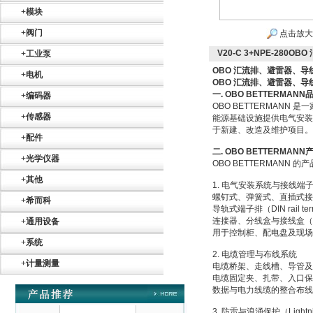
+
模块
+
阀门
点击放大
V20-C 3+NPE-28
+
工业泵
OBO 汇流排、避雷器、
+
电机
OBO 汇流排、避雷器、
SIEMENS 6SB2073-
一. OBO BETTERMAN
+
编码器
5BA00-0AA0
OBO BETTERMANN
+
传感器
能源基础设施提供电气安装
于新建、改造及维护项目。O
+
配件
二. OBO BETTERMA
+
光学仪器
OBO BETTERMAN
+
其他
1. 电气安装系统与接线端
螺钉式、弹簧式、直插式接线端子
+
希而科
PMA Prozess- und
导轨式端子排（DIN rail term
Maschinen-
Automation GmbH
连接器、分线盒与接线盒（Junctio
+
通用设备
用于控制柜、配电盘及现场
+
系统
2. 电缆管理与布线系统
+
计量测量
电缆桥架、走线槽、导管及配件（Cabl
电缆固定夹、扎带、入口保护（Cable
数据与电力线缆的整合布线
3. 防雷与浪涌保护（Lightning