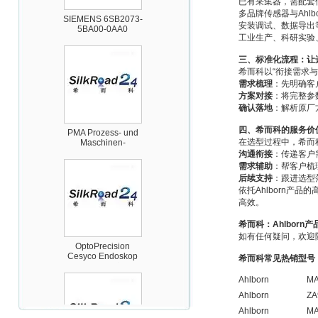
已有采集器，需配套
SIEMENS 6SB2073-
5BA00-0AA0
多品牌传感器与
Ahlb
安装调试、数据导出
工业生产、科研实验
三、标准化流程：让
希而科以
“
衔接需求与
需求梳理
：先明确客
方案对接
：将完整参
确认落地
：解析原厂
PMA Prozess- und
Maschinen-
四、希而科的服务价
Automation GmbH
在选型过程中，希而
沟通衔接
：传递客户
需求辅助
：帮客户梳
后续支持
：跟进选型
依托
Ahlborn
产品的
高效。
希而科：Ahlbor
OptoPrecision
如有任何疑问，欢迎
Cesyco Endoskop
HTO 38 内窥镜
希而科常见热销型号
Ahlborn
MA
Ahlborn
ZA
Ahlborn
MA