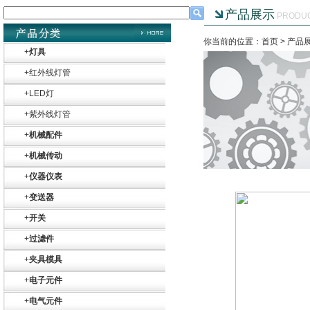
产品展示
PRODU
你当前的位置：首页 >
产品
+
灯具
+
红外线灯管
+
LED灯
+
紫外线灯管
+
机械配件
+
机械传动
+
仪器仪表
+
变送器
+
开关
+
过滤件
+
夹具模具
+
电子元件
Belimo SF24A-
+
电气元件
SR+KH-AFB AF24-