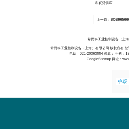
科优势供应
上一篇：
SOB9656
动控制器
希而科工业控制设备（上海
希而科工业控制设备（上海）有限公司 版权所有 总
电话：021-20363004 传真： 手机：
GoogleSitemap
网址：www.s