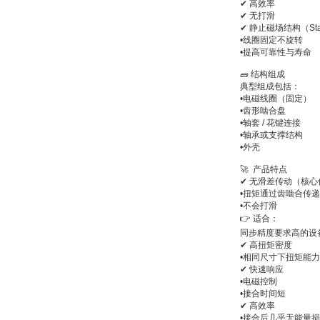
✔ 高效率
✔ 无打滑
✔ 静止磁场结构（Statio
•
线圈固定不旋转
•
提高可靠性与寿命
🧱 结构组成
典型组成包括：
•
电磁线圈（固定）
PMA Prozess- und
Maschinen-
•
齿形啮合盘
Automation GmbH
•
轴套 / 花键连接
•
轴承或支撑结构
•
外壳
🚀 产品特点
✔ 无滑差传动（核心
•
扭矩通过齿啮合传递
•
不会打滑
OptoPrecision
👉 适合：
Cesyco Endoskop
同步精度要求高的设
HTO 38 内窥镜
✔ 高扭矩密度
•
相同尺寸下扭矩能力
✔ 快速响应
•
电磁控制
•
接合时间短
✔ 高效率
•
接合后几乎无能量损