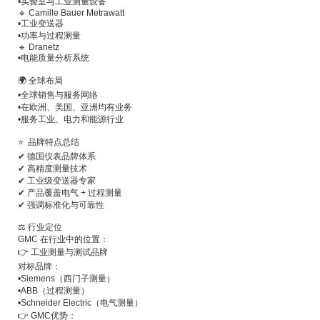
•
实验室与工业测量设备
🔹 Camille Bauer Metrawatt
•
工业变送器
•
功率与过程测量
🔹 Dranetz
•
电能质量分析系统
🌍 全球布局
•
全球销售与服务网络
•
在欧洲、美国、亚洲均有业务
•
服务工业、电力和能源行业
⭐ 品牌特点总结
✔ 德国仪表品牌体系
✔ 高精度测量技术
✔ 工业级变送器专家
✔ 产品覆盖电气 + 过程测量
✔ 强调标准化与可靠性
⚖️ 行业定位
GMC 在行业中的位置：
👉 工业测量与测试品牌
对标品牌：
•
Siemens（西门子测量）
•
ABB（过程测量）
•
Schneider Electric（电气测量）
👉 GMC优势：