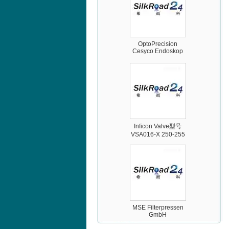
OptoPrecision
Cesyco Endoskop
HTO 38 内窥镜
Inficon Valve型号
VSA016-X 250-255
MSE Filterpressen
GmbH