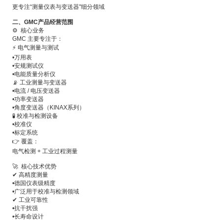
更专注“测量仪表与变送器"细分领域
二、GMC产品经营范围
⚙️ 核心业务
GMC 主要专注于：
⚡ 电气测量与测试
•
万用表
•
安规测试仪
•
电能质量分析仪
📡 工业测量与变送器
•
电流 / 电压变送器
•
功率变送器
•
角度变送器（KINAX系列）
🧪 校准与检测设备
•
校准仪
•
标定系统
👉 覆盖：
电气检测 + 工业过程测量
🚀 核心技术优势
✔ 高精度测量
•
德国仪表级精度
•
广泛用于校准与检测领域
✔ 工业可靠性
•
抗干扰强
•
长寿命设计