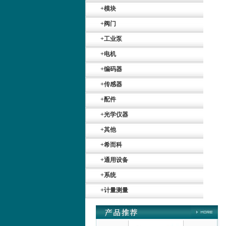
+
模块
ZIGOR
+
阀门
+
工业泵
+
电机
+
编码器
+
传感器
SIEMENS 6SB2073-
5BA00-0AA0
+
配件
+
光学仪器
+
其他
+
希而科
+
通用设备
PMA Prozess- und
+
系统
Maschinen-
Automation GmbH
+
计量测量