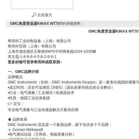
点击放大
GMC角度变送器KINAX WT707
的详细资料：
GMC角度变送器KINAX WT70
希而科工业控制设备（上海）有限公司
希而科贸易（上海）有限公司
上海市浦东新区王桥路
999
号中邦商务园
1034-1035
幢
李文霞
-1-8-9-6-4-5-8-2-6-9-1
更多好物可登录希而科或联系我
~
一、GMC品牌介绍
品牌概况
GMC Instruments（全称：GMC-Instruments Gruppe）是一家来自德国的
•
成立时间：历史可追溯至 19世纪（源自多家传统仪表企业整合）
•
行业：电气测量 / 工业测试 / 传感器技术
•
性质：德国工业仪表集团
👉 定位：
专业电气测量与工业传感器解决方案供应商
🧠 品牌体系
GMC Instruments 其实是一个集团品牌，旗下包含多个子品牌：
🔹 Gossen Metrawatt
•
电气测试仪器（万用表、电能质量分析）