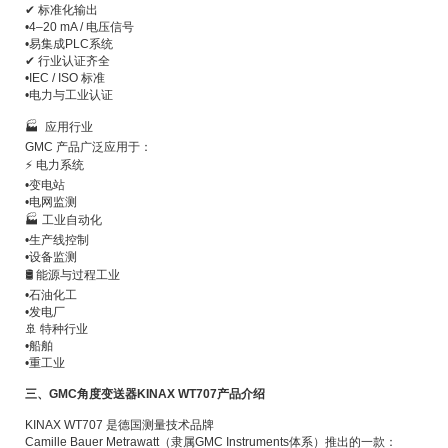
✔ 标准化输出
•
4–20 mA / 电压信号
•
易集成PLC系统
✔ 行业认证齐全
•
IEC / ISO 标准
•
电力与工业认证
🏭 应用行业
GMC 产品广泛应用于：
⚡ 电力系统
•
变电站
•
电网监测
🏭 工业自动化
•
生产线控制
•
设备监测
🛢️ 能源与过程工业
•
石油化工
•
发电厂
🚢 特种行业
•
船舶
•
重工业
三、GMC角度变送器KINAX WT707产品介绍
KINAX WT707 是德国测量技术品牌
Camille Bauer Metrawatt（隶属GMC Instruments体系）推出的一款：