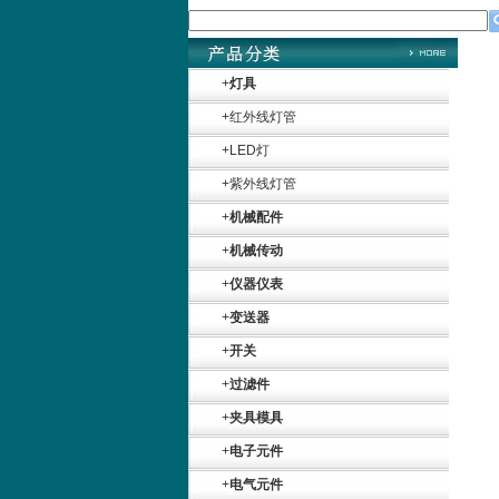
+
灯具
+
红外线灯管
+
LED灯
Belimo SF24A-
SR+KH-AFB AF24-
+
紫外线灯管
MFT
+
机械配件
+
机械传动
+
仪器仪表
+
变送器
德国HBM
+
开关
+
过滤件
+
夹具模具
+
电子元件
+
电气元件