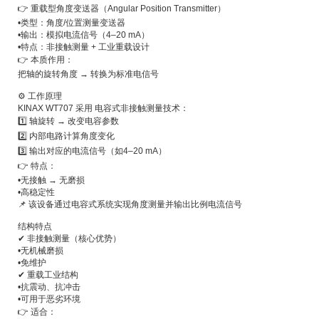
👉 重载型角度变送器（Angular Position Transmitter）
•
类型：角度/位置测量变送器
•
输出：模拟电流信号（4–20 mA）
•
特点：非接触测量 + 工业重载设计
👉 本质作用：
把轴的旋转角度 → 转换为标准电信号
⚙️ 工作原理
KINAX WT707 采用 电容式非接触测量技术：
1️⃣ 轴旋转 → 改变电容参数
2️⃣ 内部电路计算角度变化
3️⃣ 输出对应的电流信号（如4–20 mA）
👉 特点：
•
无接触 → 无磨损
•
高稳定性
📌 该设备通过电容式系统实现角度测量并输出比例电流信号
结构特点
✔ 非接触测量（核心优势）
•
无机械磨损
•
免维护
✔ 重载工业结构
•
抗震动、抗冲击
•
可用于恶劣环境
👉 适合：