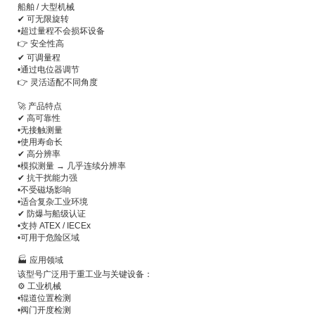
船舶 / 大型机械
✔ 可无限旋转
•
超过量程不会损坏设备
👉 安全性高
✔ 可调量程
•
通过电位器调节
👉 灵活适配不同角度
🚀 产品特点
✔ 高可靠性
•
无接触测量
•
使用寿命长
✔ 高分辨率
•
模拟测量 → 几乎连续分辨率
✔ 抗干扰能力强
•
不受磁场影响
•
适合复杂工业环境
✔ 防爆与船级认证
•
支持 ATEX / IECEx
•
可用于危险区域
🏭 应用领域
该型号广泛用于重工业与关键设备：
⚙️ 工业机械
•
辊道位置检测
•
阀门开度检测