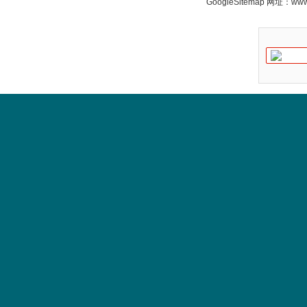
GoogleSitemap
网址：www.s