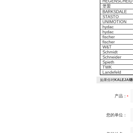
HEGENSCHEID
堡盟
BARKSDALE
STASTO
UNIMOTION
hydac
hydac
fischer
fischer
W&T
Schmidt
Schneider
Spieth
TWK
Landefeld
如果你对
KALEJA继电
产品：
您的单位：