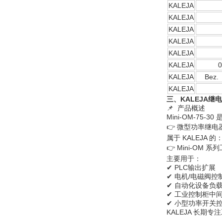
KALEJA
KALEJA
W.Soehngen GmbH
KALEJA
KALEJA
KALEJA
KALEJA
0
KALEJA
Bez.
KALEJA
三、
KALEJA继电器
Belimo SF24A-
📌 产品概述
SR+KH-AFB AF24-
Mini-OM-75-3
MFT
👉 微型功率继电器 /
属于 KALEJA 的
👉 Mini-OM 
主要用于：
✔ PLC输出扩展
✔ 电机/电磁阀控
✔ 自动化设备负
德国HBM
✔ 工业控制柜中
✔ 小型功率开关
KALEJA 长期