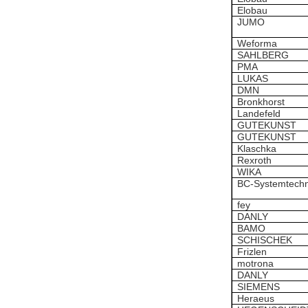
Elobau
JUMO
Weforma
SAHLBERG
PMA
LUKAS
DMN
Bronkhorst
Landefeld
GUTEKUNST
GUTEKUNST
Klaschka
Rexroth
WIKA
BC-Systemtechn
fey
DANLY
BAMO
SCHISCHEK
Frizlen
motrona
DANLY
SIEMENS
Heraeus