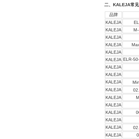
二、KALEJA常
Inficon Valve型号
VSA016-X 250-255
品牌
KALEJA
EL
KALEJA
M-
KALEJA
KALEJA
Max
KALEJA
MSE Filterpressen
ELR-50
KALEJA
GmbH
KALEJA
KALEJA
KALEJA
Min
KALEJA
02
KALEJA
M
KALEJA
DRAGER氧气检测仪
KALEJA
0
氧气浓度
25%POLYTRON
KALEJA
3000 22V
KALEJA
02
KALEJA
0