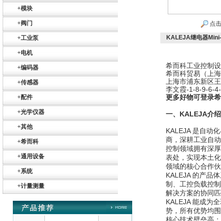
+
模块
+
阀门
点击
KALEJA继电器Mini-
+
工业泵
+
电机
德国HBM
希而科工业控制设
+
编码器
希而科贸易（上海
上海市浦东新区王桥
+
传感器
李文霞-1-8-9-6-4-5
更多好物可登录希
+
配件
+
光学仪器
一、KALEJA介绍
+
其他
KALEJA 是
ZIGOR
商，深耕工业自动
+
希而科
控制领域拥有深厚
+
通用设备
表处，实现本土化
领域的核心合作伙
+
系统
KALEJA 的
制、工控负载控制
+
计量测量
解决方案的协同匹
KALEJA 能
势，所有优势均围
SIEMENS 6SB2073-
核心技术壁垒高：