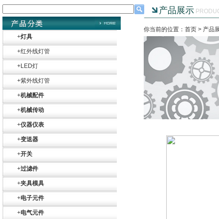
产品展示
PRODU
你当前的位置：首页 >
产品
+
灯具
+
红外线灯管
+
LED灯
+
紫外线灯管
+
机械配件
+
机械传动
+
仪器仪表
+
变送器
+
开关
+
过滤件
+
夹具模具
+
电子元件
Belimo SF24A-
SR+KH-AFB AF24-
+
电气元件
MFT