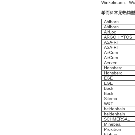
GmbH
Winkelmann
、
Wi
希而科常见热销型
Ahlborn
Ahlborn
AirLoc
ARGO HYTOS
ASA-RT
DRAGER氧气检测仪
ASA-RT
氧气浓度
AirCom
25%POLYTRON
AirCom
3000 22V
Aerzen
Honsberg
Honsberg
EGE
EGE
Beck
Beck
W.Soehngen GmbH
Sitema
W&T
heidenhain
heidenhain
SCHMERSAL
Minebea
Proxitron
Elobau