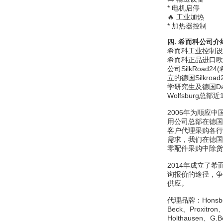
* 电机启停
🔥 工业加热
* 加热器控制
四
.
希而科公司介
希而科工业控制设
希而科正品进口欧
OptoPrecision
Cesyco Endoskop
公司SilkRoad
HTO 38 内窥镜
立的德国Silkroa
学研究生及德国Da
Wolfsburg
2006年为顺应
用公司总部在德国
客户代理采购各行
需求，我们在德国
Inficon Valve型号
VSA016-X 250-255
零配件采购中除货
2014年成立了
询报价的途径，争
供应。
代理品牌：
Honsb
Beck
、
Proxitron
Holthausen
、
G.B
MSE Filterpressen