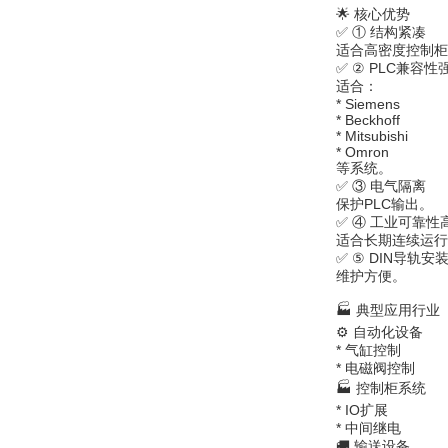
🌟 核心优势
✅ ① 结构紧凑
适合高密度控制柜
✅ ② PLC兼容性
适合：
ZIGOR
* Siemens
* Beckhoff
* Mitsubishi
* Omron
等系统。
✅ ③ 电气隔离
保护PLC输出。
✅ ④ 工业可靠性
适合长期连续运行
SIEMENS 6SB2073-
✅ ⑤ DIN导轨安
5BA00-0AA0
维护方便。
🏭 典型应用行业
⚙️ 自动化设备
* 气缸控制
* 电磁阀控制
🏭 控制柜系统
PMA Prozess- und
* IO扩展
Maschinen-
* 中间继电
Automation GmbH
🚚 输送设备