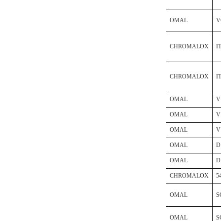
OMAL
V
DRAGER氧气检测仪
氧气浓度
CHROMALOX
I
25%POLYTRON
3000 22V
CHROMALOX
I
OMAL
V
W.Soehngen GmbH
OMAL
V
OMAL
V
OMAL
D
OMAL
D
CHROMALOX
5
Belimo SF24A-
OMAL
S
SR+KH-AFB AF24-
MFT
OMAL
S