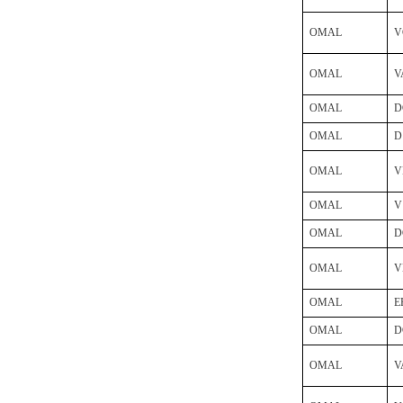
OMAL
V
OMAL
V
OMAL
D
PMA Prozess- und
Maschinen-
OMAL
D
Automation GmbH
OMAL
V
OMAL
V
OMAL
D
OptoPrecision
OMAL
V
Cesyco Endoskop
HTO 38 内窥镜
OMAL
E
OMAL
D
OMAL
V