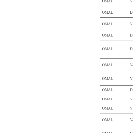
Inficon Valve型号
OMAL
V
VSA016-X 250-255
OMAL
D
OMAL
V
OMAL
D
MSE Filterpressen
OMAL
D
GmbH
OMAL
V
OMAL
V
OMAL
D
DRAGER氧气检测仪
OMAL
V
氧气浓度
25%POLYTRON
OMAL
V
3000 22V
OMAL
V