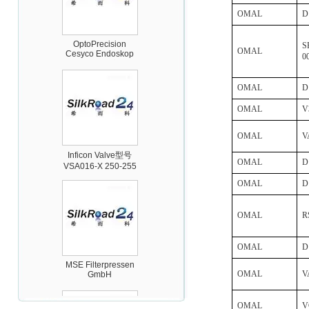
OMAL
D
OptoPrecision
Cesyco Endoskop
HTO 38 内窥镜
S
OMAL
0
OMAL
D
OMAL
V
Inficon Valve型号
OMAL
V
VSA016-X 250-255
OMAL
D
OMAL
D
OMAL
R
MSE Filterpressen
OMAL
D
GmbH
OMAL
V
OMAL
V