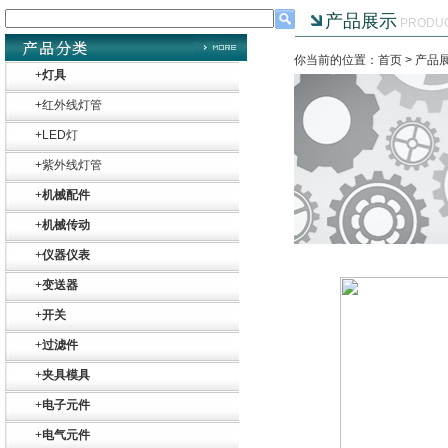
产品展示
PRODU
你当前的位置：首页 >
产品
+
灯具
+
红外线灯管
Belimo SF24A-
+
LED灯
SR+KH-AFB AF24-
MFT
+
紫外线灯管
+
机械配件
+
机械传动
+
仪器仪表
+
变送器
德国HBM
+
开关
+
过滤件
+
夹具模具
+
电子元件
+
电气元件