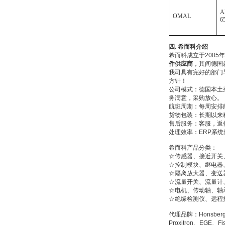
A
OMAL
6
四
.
希而科介绍
希而科成立于200
件供应商
，其间德国
我司具有完好的部门
方针！
公司模式：德国本土
务满意，采购放心。
航班周期：每周安排
货物包装：长期以来
售后服务：客服，返
处理效率：ERP系
希而科产品分类：
☆传感器、接近开关
☆控制模块、继电器
☆隔离放大器、变送
☆流量开关、流量计
☆电机、传动轴、轴
☆绝缘检测仪、远程
代理品牌：Honsberg、
Proxitron、EGE、F