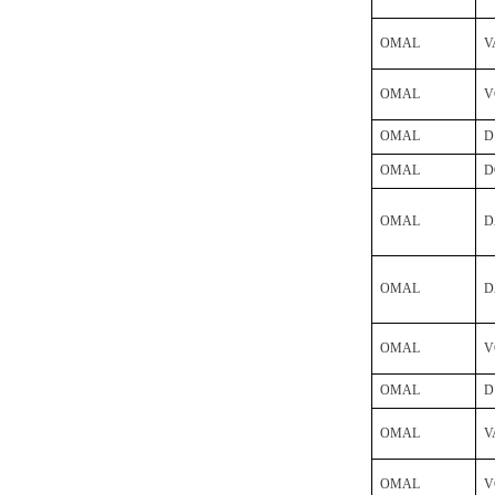
OMAL
V
OMAL
V
德国HBM
OMAL
D
OMAL
D
OMAL
D
ZIGOR
OMAL
D
OMAL
V
OMAL
D
OMAL
V
SIEMENS 6SB2073-
5BA00-0AA0
OMAL
V