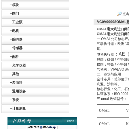
ZIGOR
+
模块
+
阀门
点击
VC0V00008OM
+
工业泵
OMAL意大利进口阀
+
电机
OMAL意大利进口阀
一 OMAL公司核心产
+
编码器
气动执行器
：欧洲 
SIEMENS 6SB2073-
+
传感器
钢。
5BA00-0AA0
：AE
电动执行器
+
配件
球阀
：碳钢 / 不锈钢材
蝶阀
：铸铁 / 不锈钢 
+
光学仪器
气动阀
：VIP/EV
+
其他
二、市场与应用
全球布局
：总部位于意
+
希而科
利亚、沙特等。
核心行业
：化工、石
+
通用设备
PMA Prozess- und
认证体系
：ISO 90
Maschinen-
三 omal 热销型号：
+
系统
Automation GmbH
+
计量测量
OMAL
V
OMAL
K