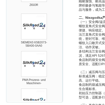
顾耐腐蚀、耐高温
牌积极参与氢能等
品与服务，成为工
二、Niezgodk
（一）安全阀/溢
螺纹直角式安全阀
便捷、响应稳定。
法兰直角式安全阀
SIEMENS 6SB2073-
5BA00-0AA0
统，密封可靠、维
螺纹入口敞开式安
洁、动作灵敏。
多结构法兰安全阀
况，满足API 5
食品制药级安全阀
质安全、适配CIP
（二）减压阀与压
PMA Prozess- und
Maschinen-
标准减压阀：稳定
Automation GmbH
高、运行平稳。
食品制药级减压阀
生合规标准。
初始压力控制器（
型可选，适配多行