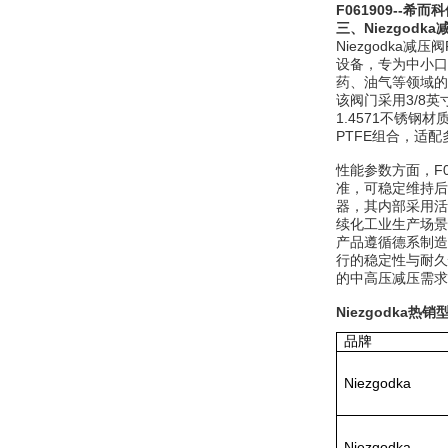
F061909--
希而科供
三、Niezgodk
Niezgodka减
DRAGER氧气检测仪
设备，专为中小口
氧气浓度
药、油气等领域的
25%POLYTRON
该阀门采用3/8
3000 22V
1.4571不锈
PTFE组合，适
性能参数方面，F0
准，可稳定维持后
器，其内部采用活
W.Soehngen GmbH
续化工业生产场景
产品遵循德系制造标
行的稳定性与耐久
的中高压减压需求
Niezgodka热销
品牌
Belimo SF24A-
Niezgodka
SR+KH-AFB AF24-
MFT
Niezgodka