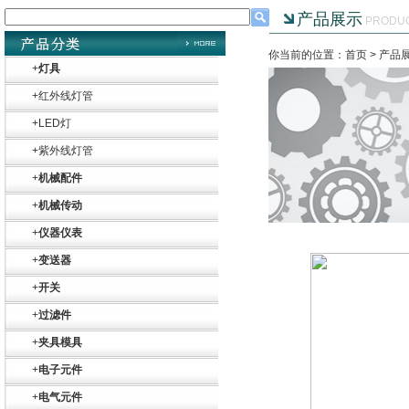
产品展示
PRODU
你当前的位置：首页 >
产品
+
灯具
+
红外线灯管
+
LED灯
+
紫外线灯管
+
机械配件
+
机械传动
+
仪器仪表
+
变送器
+
开关
+
过滤件
+
夹具模具
+
电子元件
+
电气元件