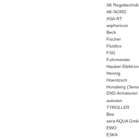
AK Regeltechnik
AK-NORD
ASA-RT
asphericon
Beck
Fischer
Fluidics
FSG
Fuhrmeister
Hauber-Elektron
Hennig
Hoentzsch
Honsberg (Sens
END-Armature
autosen
TYROLLER
Bee
sera AQUA Gm
EWO
ESKA