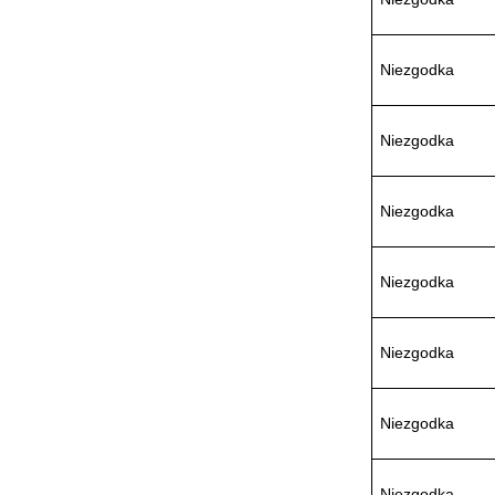
Niezgodka
PMA Prozess- und
Niezgodka
Maschinen-
Automation GmbH
Niezgodka
Niezgodka
OptoPrecision
Cesyco Endoskop
HTO 38 内窥镜
Niezgodka
Niezgodka
Inficon Valve型号
Niezgodka