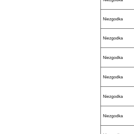
VSA016-X 250-255
Niezgodka
Niezgodka
MSE Filterpressen
GmbH
Niezgodka
Niezgodka
DRAGER氧气检测仪
Niezgodka
氧气浓度
25%POLYTRON
3000 22V
Niezgodka