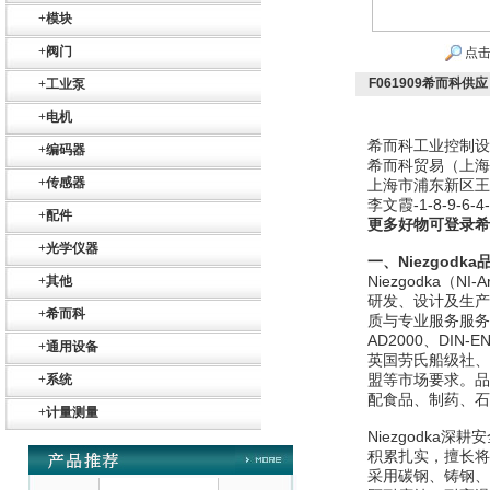
+
模块
+
阀门
点击
F061909希而科供应 
+
工业泵
+
电机
Belimo SF24A-
SR+KH-AFB AF24-
希而科工业控制设
+
编码器
MFT
希而科贸易（上海
+
传感器
上海市浦东新区王桥
李文霞-1-8-9-6-4-5
+
配件
更多好物可登录希
+
光学仪器
一、Niezgodk
Niezgodka（
+
其他
研发、设计及生产
德国HBM
+
希而科
质与专业服务服务
AD2000、DIN‑
+
通用设备
英国劳氏船级社、
盟等市场要求。品
+
系统
配食品、制药、石
+
计量测量
Niezgodk
积累扎实，擅长将
采用碳钢、铸钢、
ZIGOR