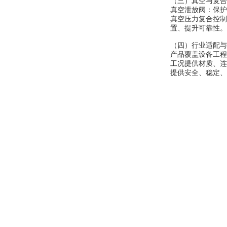
（三）真空与复合
真空泄放阀：保护
OptoPrecision
Cesyco Endoskop
真空压力复合控制
HTO 38 内窥镜
置、提升可靠性。
（四）行业适配与
产品覆盖设备工程
工况提供材质、连
提供安全、稳定、
Inficon Valve型号
VSA016-X 250-255
MSE Filterpressen
GmbH