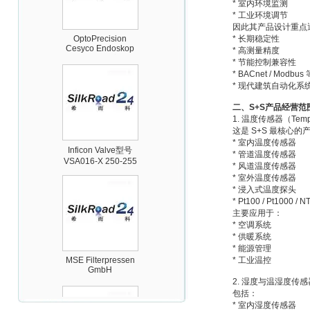
* 室内环境监测
* 工业环境调节
OptoPrecision
因此其产品设计重点
Cesyco Endoskop
HTO 38 内窥镜
* 长期稳定性
* 高测量精度
* 节能控制兼容性
* BACnet / Mod
* 现代建筑自动化系
二、
S+S产品经营范
1. 温度传感器（Temper
Inficon Valve型号
这是 S+S 最核心
VSA016-X 250-255
* 室内温度传感器
* 管道温度传感器
* 风道温度传感器
* 室外温度传感器
* 浸入式温度探头
* Pt100 / Pt1000 
主要应用于：
* 空调系统
* 供暖系统
MSE Filterpressen
* 能源管理
GmbH
* 工业温控
2. 湿度与温湿度传感
包括：
* 室内湿度传感器