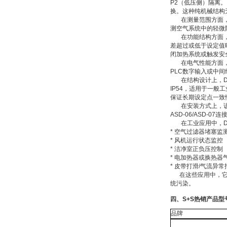
P2（低压侧）隔离
VSA016-X 250-255
换。这种纯机械结构
在测量范围方面，该型
测空气系统中的轻微
在功能结构方面，D
差超过或低于设定值
闭加热系统或触发安
在电气性能方面，该开关
PLC数字输入或中
MSE Filterpressen
在结构设计上，DS
GmbH
IP54，适用于一
保证长期设定点一致
在安装方式上，该设
ASD-06/ASD
在工业应用中，DS
* 空气过滤器堵塞监
* 风机运行状态监控
* 洁净室正负压控制
* 电加热器或换热器
DRAGER氧气检测仪
* 皮带打滑/气流异
氧气浓度
在这些应用中，它通
25%POLYTRON
3000 22V
统污染。
四、S+S热销产品型
品牌