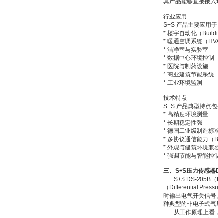
其产品能够直接接入现代B
行业应用
S+S 产品主要应用于
* 楼宇自动化（Buildin
* 暖通空调系统（HV
* 洁净室与实验室
* 数据中心环境控制
PMA Prozess- und
Maschinen-
* 医院与制药设施
Automation GmbH
* 商业建筑节能系统
* 工业环境监测
技术特点
S+S 产品典型特点
* 高精度环境测量
* 长期稳定性强
* 德国工业级制造标
OptoPrecision
* 多协议通信能力（BA
Cesyco Endoskop
* 外观与建筑环境兼
HTO 38 内窥镜
* 强调节能与智能控
三、S+S压力传感器D
S+S DS-205B（
（Differential
时输出电气开关信号
种典型的非电子式气
从工作原理上看，D
Inficon Valve型号