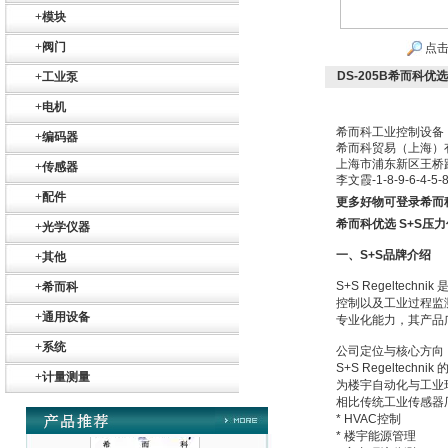
+
模块
+
阀门
点击
DS-205B希而科优
+
工业泵
+
电机
希而科工业控制设备
+
编码器
希而科贸易（上海）
SIEMENS 6SB2073-
上海市浦东新区王桥
+
传感器
5BA00-0AA0
李文霞
-1-8-9-6-4-5-
+
配件
更多好物可登录希而
希而科优选 S+S压
+
光学仪器
一、
S+S品牌介绍
+
其他
S+S Regelte
+
希而科
控制以及工业过程监
PMA Prozess- und
+
通用设备
专业化能力，其产品
Maschinen-
Automation GmbH
+
系统
公司定位与核心方向
S+S Regeltechn
+
计量测量
为楼宇自动化与工业
相比传统工业传感器厂
* HVAC控制
* 楼宇能源管理