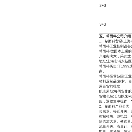
S+S
S+S
五、希而科公司介绍
1、希而科贸易(上海
希而科工业控制设备(
希而科:德国本土采
户服务满意，采购放
地址:上海市浦东新区川
希而科历史:于199
商。
希而科经营范围:工
材料及制品(钢材、
用百货的批发
航班周期:每周安排
货物包装:长期以来
服，返修集中操作，
2、希而科产品分类:
传感器、接近开关、
控制模块、继电器、
隔离放大器、变送器
流量开关、流量计、
电机、传动轴、轴承