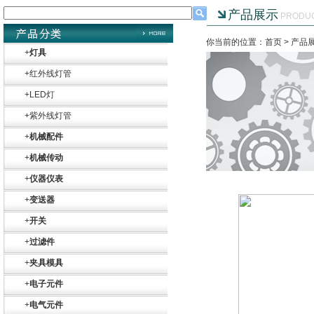
产品展示
PRODU
你当前的位置：首页 >
产品
+
灯具
+
红外线灯管
Belimo SF24A-
+
LED灯
SR+KH-AFB AF24-
MFT
+
紫外线灯管
+
机械配件
+
机械传动
+
仪器仪表
德国HBM
+
变送器
+
开关
+
过滤件
+
夹具模具
+
电子元件
+
电气元件
ZIGOR