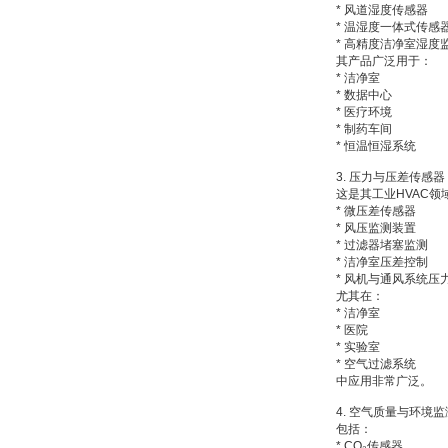
* 风道湿度传感器
* 温湿度一体式传感
* 高精度洁净室湿度
DRAGER氧气检测仪
其产品广泛用于：
氧气浓度
* 洁净室
25%POLYTRON
* 数据中心
3000 22V
* 医疗环境
* 制药车间
* 恒温恒湿系统
3. 压力与压差传感器
这是其工业HVAC
* 微压差传感器
W.Soehngen GmbH
* 风压监测装置
* 过滤器堵塞监测
* 洁净室压差控制
* 风机与通风系统压
尤其在：
* 洁净室
* 医院
* 实验室
* 空气过滤系统
Belimo SF24A-
中应用非常广泛。
SR+KH-AFB AF24-
MFT
4. 空气质量与环境监
包括：
* CO₂传感器