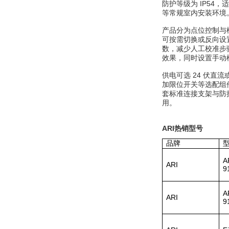
防护等级为 IP54
等常规室内安装环境
产品分为点位控制与模
可按需切换或反向设
W.Soehngen GmbH
数，减少人工校准步
效果，同时设置手动
供电可选 24 伏直
加限位开关等选配组
套标准连接支架与防
用。
Belimo SF24A-
ARI热销型号
SR+KH-AFB AF24-
MFT
品牌
A
ARI
9
A
ARI
9
德国HBM