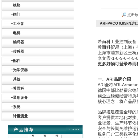
SR+KH-AFB AF24-
+
模块
MFT
+
阀门
点击放
ARI-PACO 0,85k
+
工业泵
+
电机
希而科工业控制设备
+
编码器
希而科贸易（上海）
德国HBM
+
传感器
上海市浦东新区王桥路9
李文霞-1-8-9-6-4-5-8
+
配件
更多好物可登录希而
+
光学仪器
一、ARI品牌介绍
+
其他
ARI全称ARI-Ar
+
希而科
德国中部比勒费尔德
族企业稳健经营特质
ZIGOR
+
通用设备
核心理念，将产品品
+
系统
品牌搭建覆盖全球的
+
计量测量
客户提供本地化对接
业场景。生产环节依
安全与长期免维护运
服务门户三类数字化