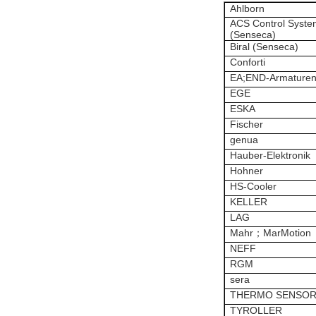
Ahlborn
ACS Control Syste
(Senseca)
Biral (Senseca)
Conforti
EA;END-Armature
EGE
ESKA
Fischer
genua
Hauber-Elektronik
Hohner
HS-Cooler
KELLER
LAG
Mahr；MarMotion
NEFF
RGM
sera
THERMO SENSO
TYROLLER