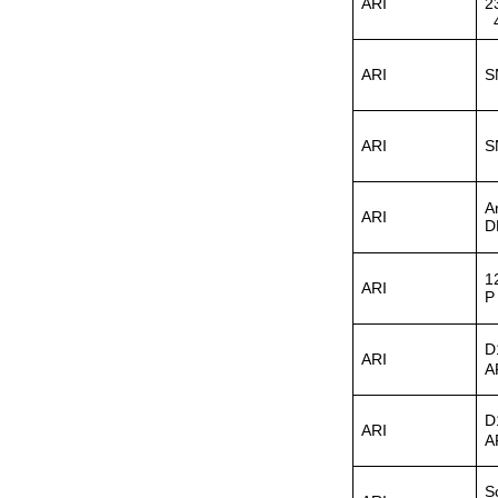
ARI
2
Maschinen-
4
Automation GmbH
ARI
S
ARI
S
OptoPrecision
Cesyco Endoskop
HTO 38 内窥镜
A
ARI
D
1
ARI
P
Inficon Valve型号
D
ARI
VSA016-X 250-255
A
D
ARI
A
S