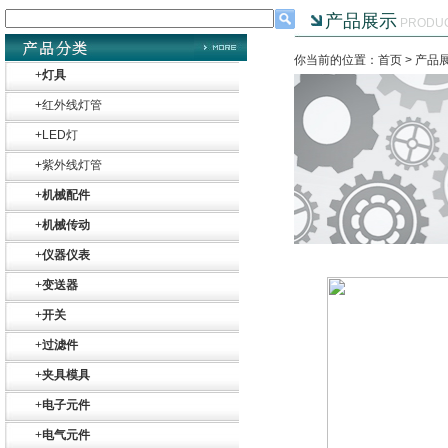
产品展示
PRODU
你当前的位置：首页 >
产品
+
灯具
+
红外线灯管
+
LED灯
+
紫外线灯管
+
机械配件
+
机械传动
+
仪器仪表
+
变送器
+
开关
+
过滤件
+
夹具模具
+
电子元件
+
电气元件
Belimo SF24A-