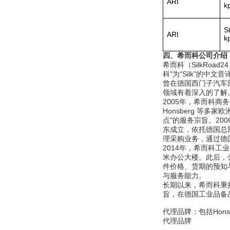
ARI
k
MSE Filterpressen
GmbH
S
ARI
k
四、希而科公司介绍
希而科（SilkRoad
科"为“Silk"的
曾在德国西门子汽车
领域有着深入的了解
DRAGER氧气检测仪
2005年，希而科商务
氧气浓度
Honsberg 等
25%POLYTRON
3000 22V
点"的服务宗旨。2
东成立，依托德国总
理采购业务，通过德
2014年，希而科工
米办公大楼。此后，
件价格、货期的预知
与服务能力。
W.Soehngen GmbH
长期以来，希而科秉
旨，在德国工业品备
代理品牌：包括Honsbe
代理品牌