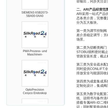
容输出，同步关注企
SIEMENS 6SB2073-
5BA00-0AA0
二、ARI产品经营范
ARI采用一站式产
态各类介质，完整覆
分为五大板块。
第一类为调节控制阀
差介质稳定调节；另
场景。
PMA Prozess- und
第二类为切断类阀门，
Maschinen-
Automation GmbH
STOBU填料密封
管路安装长度，截止
第三类为安全疏水配套
同时提供CONLI
排放安全与能源回收
第四类为成套集成系
OptoPrecision
定制化设计，集成阀
Cesyco Endoskop
HTO 38 内窥镜
第五类为数字化配套工
纸、说明书与备件清
搭载专属ARI-I
识；同时配套电动执