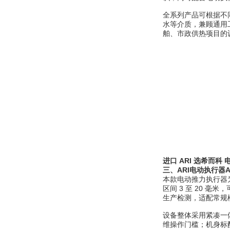
全系列产品可根据不
水等介质，兼顾通用
Inficon Valve型号
舶、市政供热项目的
VSA016-X 250-255
MSE Filterpressen
GmbH
进口 ARI 选希而科
三、ARI电动执行器ARI-
本款电动推力执行器为
区间 3 至 20 
DRAGER氧气检测仪
生产检测，适配常规
氧气浓度
25%POLYTRON
设备整体采用紧凑一
3000 22V
维操作门槛；机身标