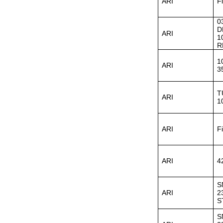
ARI
F
0
D
ARI
1
R
ZIGOR
1
ARI
3
T
ARI
1
ARI
F
SIEMENS 6SB2073-
5BA00-0AA0
ARI
4
S
ARI
2
S
S
PMA Prozess- und