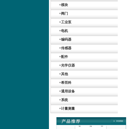
+
模块
+
阀门
+
工业泵
+
电机
+
编码器
Belimo SF24A-
SR+KH-AFB AF24-
+
传感器
MFT
+
配件
+
光学仪器
+
其他
+
希而科
德国HBM
+
通用设备
+
系统
+
计量测量