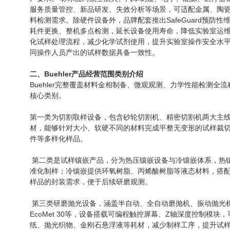
服务质量管控、新品研发、失效分析等场景，可适配金属、陶
料检测需求。除硬件设备外，品牌配套推出
SafeGuard
预防性
耗件更换、整机多点检测，延长设备使用寿命，降低实验室运
化试样处理流程，减少化学试剂使用，提升实验室操作安全水
同操作人员产出的试样数据具备一致性
。
二、
Buehler
产品经营范围类别介绍
Buehler完整覆盖材料金相制备、微观观测、力学性能检测全
核心类别。
第一类为切割取样设备，包含砂轮切割机、精密切割机两大主
材，能够针对大小、软硬不同的材料完成平整无变形的试样裁
件等多样化样品。
第二类是试样镶嵌产品，分为热压镶嵌设备与冷镶嵌体系，热
准化制样；冷镶嵌提供环氧树脂、丙烯酸树脂等液态材料，搭
样品的封装需求，便于后续研磨观测。
第三类研磨抛光设备，涵盖半自动、全自动磨抛机、振动抛光
EcoMet 30
等，设备搭载可编程触控屏幕、
Z
轴深度控制模块，
纸、抛光织物、金刚石悬浮液等耗材，减少制样工序，提升试