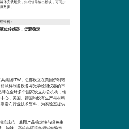
罐体安装场景，集成信号输出模块，可同步
度数据。
细资料：
 选希而科液位传感器，货源稳定
工具集团
ITW
，总部设立在美国伊利诺
金相试样制备设备与光学检测仪器的市
品牌在全球多个国家设立办公机构，销
案中心，美国、德国均设有生产与材料
定期发布行业技术资料，为实验室提供
相关规范，兼顾产品稳定性与绿色生
械、钢铁、高校科研等多领域实验室，