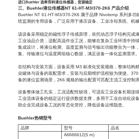
进口Buehler 选希而科液位传感器，货源稳定
三、
Buehler
液位传感器
NT 61-HT-M3/370-2K6 产品
介绍
Buehler NT 61-HT-M3/370-2K6 属于品牌 Nivote
统监测的专用设备，广泛应用于液压设备、工业冷却系统、机
该设备采用稳定的磁性浮子传感原理，依托动态浮子结构完成
工业油品介质，适配高温作业工况，能够在复杂工业环境中持
集成设计，将液位检测、温度监测与信号输出功能整合为一体
集、传输液位与温度两组核心数据，满足设备一体化监测需求
在结构与安装方面，设备采用
M3
标准化安装规格，整体结构
业罐体与设备的装配需求，安装与后期维护流程较为便捷。370
备的液位监测场景，2K6 规格的输出配置可匹配主流工业控制
设备整体做工扎实，工况适配性较强，可适应工业设备长期连
工业流体设备的稳定运行提供数据支撑，多用于工业自动化设
助企业完成设备工况的常态化管控，降低设备运维隐患。
Buehler
热销型号
品牌
型号
品名
A6666612(5 m)