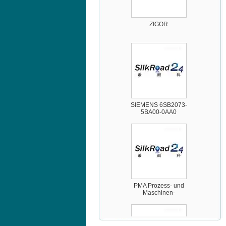
ZIGOR
SIEMENS 6SB2073-
5BA00-0AA0
PMA Prozess- und
Maschinen-
Automation GmbH