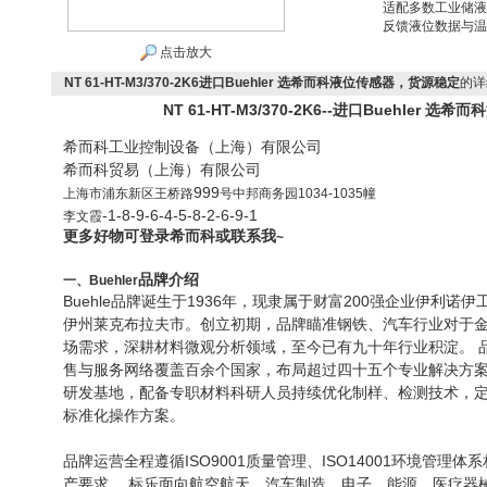
适配多数工业储液
反馈液位数据与温
点击放大
NT 61-HT-M3/370-2K6进口Buehler 选希而科液位传感器，货源稳定
的详
NT 61-HT-M3/370-2K6--进口Buehler
希而科工业控制设备（上海）有限公司
希而科贸易（上海）有限公司
999
上海市浦东新区王桥路
号中邦商务园
1034-1035
幢
-1-8-9-6-4-5-8-2-6-9-1
李文霞
更多好物可登录希而科或联系我
~
品牌介绍
一、
Buehler
Buehle
品牌诞生于
1936
年，现隶属于财富
200
强企业伊利诺伊
伊州莱克布拉夫市。创立初期，品牌瞄准钢铁、汽车行业对于
场需求，深耕材料微观分析领域，至今已有九十年行业积淀。 
售与服务网络覆盖百余个国家，布局超过四十五个专业解决方
研发基地，配备专职材料科研人员持续优化制样、检测技术，
标准化操作方案。
品牌运营全程遵循
ISO9001
质量管理、
ISO14001
环境管理体系
产要求。 标乐面向航空航天、汽车制造、电子、能源、医疗器