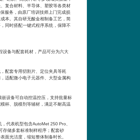
瓷、复合材料、半导体、塑胶等各类材
维保服务，由原厂培训技师上门完成损
维成本。其自研无酸金相制备工艺，简
平，同时搭配一键式程序系统，保障不
流程设备与配套耗材，产品可分为六大
线，配套专用切割片、定位夹具等耗
切，适配微小电子元器件、大型金属构
镶嵌设备可自动控温控压，支持批量标
配模杯、脱模剂等辅材，满足不耐高温
机，代表机型包含
AutoMet 250 Pro
、
可存储多套标准制样程序；配套砂
样表面光洁度，缩短整体制备时长。