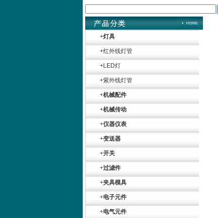
+
灯具
+
红外线灯管
+
LED灯
+
紫外线灯管
+
机械配件
+
机械传动
+
仪器仪表
+
变送器
+
开关
+
过滤件
+
夹具模具
+
电子元件
+
电气元件