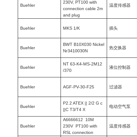
230V, PT100 with
Buehler
温度传感器
connection cable 2m
and plug
Buehler
MKS 1/K
插头
BWT B10X030 Nickel
Buehler
热交换器
Nr3410030N
NT 63-K4-MS-2M12
Buehler
液位控制器
/370
Buehler
AGF-PV-30-F25
过滤器
P2.2 ATEX || 2/2 G c
Buehler
电动空气泵
||C T3/T4 X
A6666612 10M
Buehler
230V PT100 with
温度传感器
RSL connection