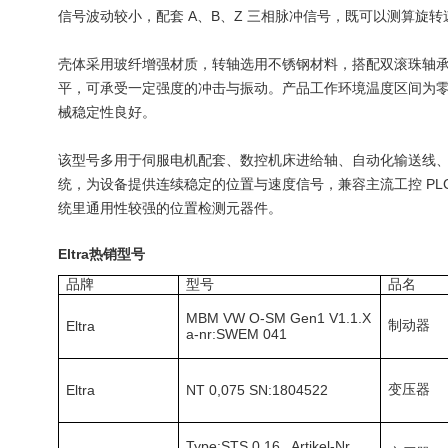
信号波动较小，配套 A、B、Z 三相脉冲信号，既可以测算旋
壳体采用玻纤增强材质，转轴选用不锈钢材料，搭配双滚珠轴
平，可承受一定强度的冲击与振动。产品工作环境温度区间为零下 
械稳定性良好。
该型号多用于伺服电机配套、数控机床进给轴、自动化输送线
统，为设备提供连续稳定的位置与速度信号，兼容主流工控 PL
统里通用性较强的位置检测元器件。
Eltra
热销型号
品牌
型号
品名
MBM VW O-SM Gen1 V1.1.X
制动器
Eltra
a-nr:SWEM 041
变压器
Eltra
NT 0,075 SN:1804522
Type:STS 0,16 Artikel-Nr.