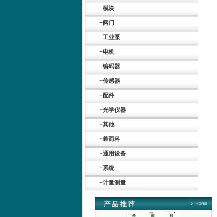
+
模块
+
阀门
+
工业泵
+
电机
+
编码器
Belimo SF24A-
SR+KH-AFB AF24-
+
传感器
MFT
+
配件
+
光学仪器
+
其他
+
希而科
德国HBM
+
通用设备
+
系统
+
计量测量