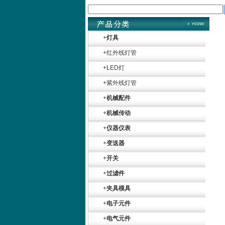
+
灯具
+
红外线灯管
+
LED灯
+
紫外线灯管
+
机械配件
+
机械传动
+
仪器仪表
+
变送器
+
开关
+
过滤件
+
夹具模具
+
电子元件
+
电气元件