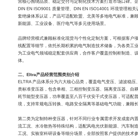
营核心围绕品质、稳定交付与定制化技术方案打造市场口碑。
DIN EN ISO9001 质量管理、DIN EN ISO14001 环境
套绝缘体系认证，产品可适配欧盟、北美等多地电气标准，兼
新能源、工业设备、医疗电气等多元使用场景。
品牌经营模式兼顾标准化现货与个性化定制方案，可根据客户
线配置等细节，依托长期积累的电气制造技术储备，为各类工
为工业电气领域稳定配套供应商，合作客户覆盖控制柜制造、
体。
二、
Eltra
产品经营范围类别介绍
ELTRA 产品体系分为六大核心品类，覆盖电气变压、滤波稳压
类标准变压器，包含单相、三相控制变压器、隔离变压器、自
耗节能型变压器，功率覆盖至八百千伏安干式变压器，可适配
境，支持常规电压转换、电路安全隔离等基础电气功能，兼顾
第二类为定制特种变压器，针对不同行业专属需求开发成套内
流工况、水冷散热等特殊结构，适配风电光伏新能源、汽车制
工况、实验室科研设备等细分场景，全部按照客户提供的技术