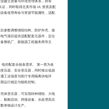
企业建立质量与环境管理体系，持有
管理相关认证，同时取得北美市场 UL 资质及配
顾设备使用寿命与资源节能属性，适配
项目参数调整绕组结构、防护外壳、接
业电气项目提供适配配套元器件，定位
设备整机厂、新能源工程服务商等主
、电控配套全链条需求。 第一类为各
耦变压器、安全变压器，同时推出低损
普通工业场景与医疗专用隔离供电环
长期运行稳定与能耗控制。
置壳体变压器，可实现特种绕组、大电
造、船舶启动、焊接设备、水处理高压
参数单独设计生产。