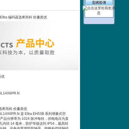
进口 Eltra 编码器选希而科 价廉质优
质优
4L14X6PR.N
码器选希而科 价廉质优
4L14X6PR.N 是 Eltra EH53B 系列增量式空
产品分辨率为 1024 脉冲每转，供电电压为直
，盲孔内径 14 毫米，防护等级达到 IP54，最高转
 转每分钟。设备内置弹性联轴器，能够补偿转轴径