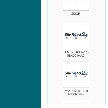
ZIGOR
SIEMENS 6SB2073-
5BA00-0AA0
PMA Prozess- und
Maschinen-
Automation GmbH