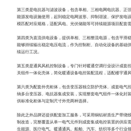
第三类是电抗器与滤波设备，包含单相、三相电网电抗器、正弦滤波
能源发电设施使用，起到稳定电网波形、抑制谐波、保护发电
模匹配对应规格，适配风电、光伏储能等可持续能源项目配套
第四类为直流供电设备，提供单相、三相整流电源，包含平滑
能够持续输出稳定电压电流，作为控制柜、自动化设备的基础
续运行工况。
第五类是通风风机控制设备，专门针对暖通空调行业设计成套
关组件一体化壳体，简化暖通设备电控装配流程，适配楼宇通
第六类为配套外壳柜体，包含变压器独立防护壳体、成套电气
纳多台变压器、电抗器集成安装，实现整套电气组件一体化封
供标准化柜体与定制尺寸外壳两种选择。
除此之外品牌还提供配套加工服务，可采用铜铝材质生产带绕
制改造，完整覆盖从单一电气元件到成套集成电控装置的供应
生能源、医疗电气、暖通通风、船舶、汽车、纺织等多个行业