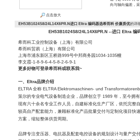
向与轴向偏差，采
点击放大
EH53B1024S8/24L14X6PR.N进口 Eltra 编码器选希而科 价廉质优
的详
EH53B1024S8/24L14X6PR.N --进口 Elt
希而科工业控制设备（上海）有限公司
希而科贸易（上海）有限公司
999
1034-1035
上海市浦东新区王桥路
号中邦商务园
幢
-1-8-9-6-4-5-8-2-6-9-1
李文霞
~
更多好物可登录希而科或联系我
Eltra
品牌介绍
一、
ELTRA 全称 ELTRA Elektromaschinen- und Transfor
策尔的专业电气设备制造企业，品牌创立于 1989 年，至今
现有六十余名专业工作人员，自建标准化生产厂区，依托完整
较高自产配套能力，兼顾标准化产品批量交付与定制化项目快
方案，缩短整体供货周期。
品牌专注变压器、电抗器及配套电控设备的规划设计与量产交