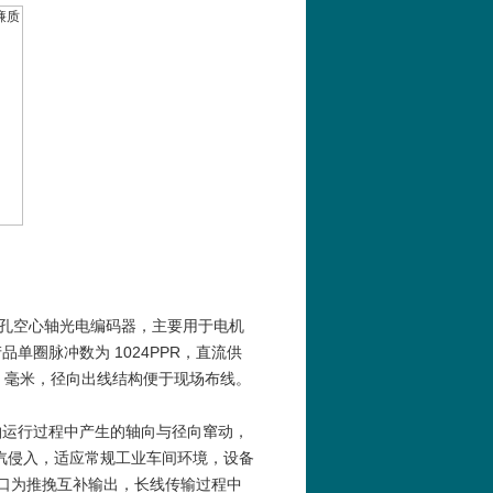
 机型增量式盲孔空心轴光电编码器，主要用于电机
圈脉冲数为 1024PPR，直流供
3.5 毫米，径向出线结构便于现场布线。
轴运行过程中产生的轴向与径向窜动，
水汽侵入，适应常规工业车间环境，设备
信号接口为推挽互补输出，长线传输过程中