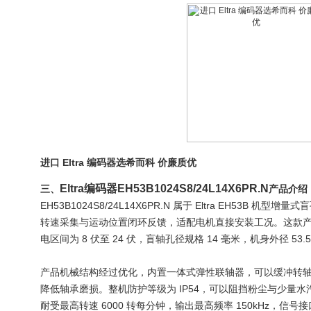
进口 Eltra 编码器选希而科 价廉质优
Eltra编码器EH53B1024S8/24L14X6PR.N
三、
产品
介绍
EH53B1024S8/24L14X6PR.N 属于 Eltra EH53B
转速采集与运动位置闭环反馈，适配电机直接安装工况。这款产品单
电区间为 8 伏至 24 伏，盲轴孔径规格 14 毫米，机身外径 5
产品机械结构经过优化，内置一体式弹性联轴器，可以缓冲转
降低轴承磨损。整机防护等级为 IP54，可以阻挡粉尘与少量
耐受最高转速 6000 转每分钟，输出最高频率 150kHz，