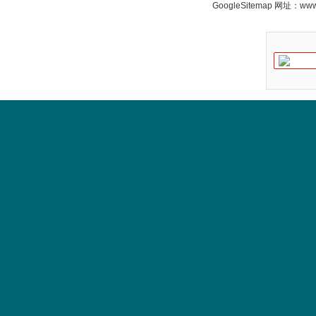
GoogleSitemap
网址：www.s