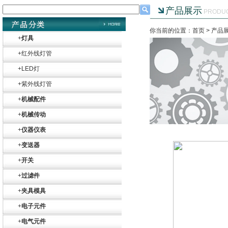
产品展示
PRODU
你当前的位置：首页 >
产品
+
灯具
+
红外线灯管
+
LED灯
+
紫外线灯管
+
机械配件
+
机械传动
+
仪器仪表
+
变送器
+
开关
+
过滤件
+
夹具模具
+
电子元件
+
电气元件