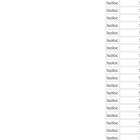
Isoloc
DRAGER氧气检测仪
Isoloc
氧气浓度
Isoloc
25%POLYTRON
3000 22V
Isoloc
Isoloc
Isoloc
Isoloc
Isoloc
W.Soehngen GmbH
Isoloc
Isoloc
Isoloc
Isoloc
Isoloc
Isoloc
Isoloc
Belimo SF24A-
SR+KH-AFB AF24-
Isoloc
MFT
Isoloc
Isoloc
Isoloc