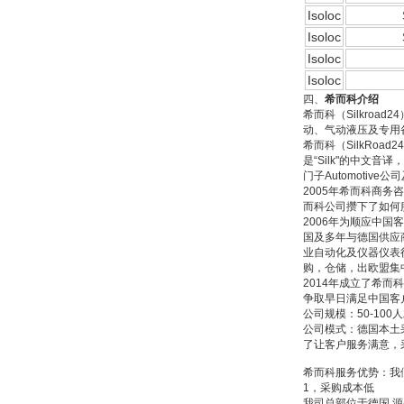
Isoloc
Isoloc
德国HBM
Isoloc
Isoloc
四、
希而科介绍
希而科（
Silkroad24
动、气动液压及专用
希而科（SilkRoad2
是“Silk"的中文音
门子Automotiv
2005年希而科商务
ZIGOR
而科公司攒下了如何
2006年为顺应中
国及多年与德国供应
业自动化及仪器仪表
购，仓储，出欧盟集
2014年成立了希
争取早日满足中国客
公司规模：50-100
公司模式：德国本土
SIEMENS 6SB2073-
了让客户服务满意，
5BA00-0AA0
希而科服务优势：我
1，采购成本低
我司总部位于德国,源