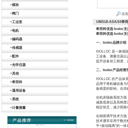
+
模块
+
阀门
点击
UMS18-ASA/10希
+
工业泵
Belimo SF24A-
希而科优选 Isoloc
SR+KH-AFB AF24-
+
电机
希而科优选 Isoloc
MFT
+
编码器
一、
Isoloc品牌介绍
+
传感器
ISOLLOC 是
+
配件
工设备、测量仪器以
提升设备加工精度、
+
光学仪器
二、
Isoloc产品经
德国HBM
+
其他
ISOLLOC 的
+
希而科
品用于将机械设备与
备精度的影响。在高
+
通用设备
在机床隔振系统方面
+
系统
减振底座以及高精度
稳定状态，减少因振
+
计量测量
在精密调平技术方面
ZIGOR
技术通常应用于数控
平+振动隔离"的一