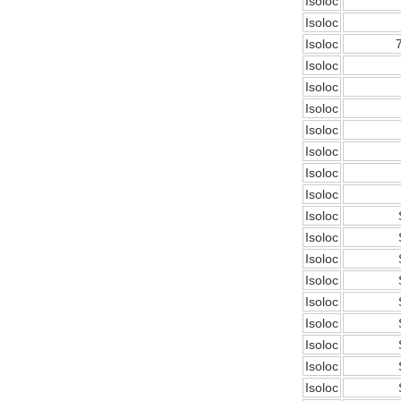
Isoloc
Cesyco Endoskop
HTO 38 内窥镜
Isoloc
Isoloc
Isoloc
Isoloc
Isoloc
Isoloc
Inficon Valve型号
Isoloc
VSA016-X 250-255
Isoloc
Isoloc
Isoloc
Isoloc
Isoloc
Isoloc
MSE Filterpressen
GmbH
Isoloc
Isoloc
Isoloc
Isoloc
Isoloc