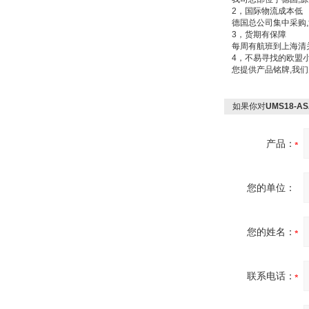
2，国际物流成本低
德国总公司集中采购,
3，货期有保障
每周有航班到上海清
4，不易寻找的欧盟
PMA Prozess- und
您提供产品铭牌,我
Maschinen-
Automation GmbH
如果你对
UMS18-A
产品：
OptoPrecision
Cesyco Endoskop
您的单位：
HTO 38 内窥镜
您的姓名：
联系电话：
Inficon Valve型号
VSA016-X 250-255