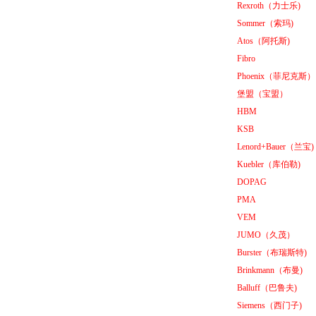
Rexroth
（力士乐)
Sommer
（索玛)
OptoPrecision
Cesyco Endoskop
Atos
（阿托斯)
HTO 38 内窥镜
Fibro
Phoenix
（菲尼克斯）
堡盟
（宝盟）
HBM
KSB
Inficon Valve型号
Lenord+Bauer
（兰宝)
VSA016-X 250-255
Kuebler
（库伯勒)
DOPAG
PMA
VEM
JUMO
（久茂）
MSE Filterpressen
Burster
（布瑞斯特)
GmbH
Brinkmann
（布曼)
Balluff
（巴鲁夫)
Siemens
（西门子)