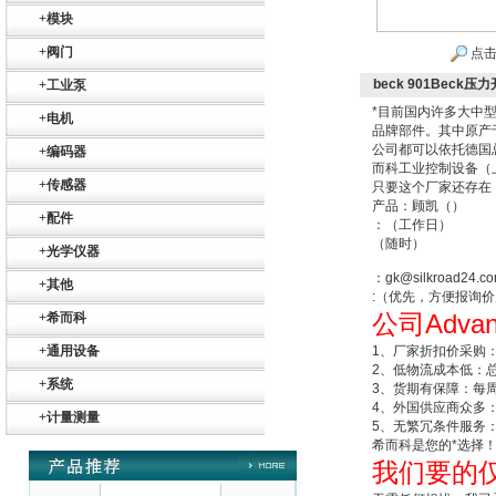
+
模块
+
阀门
点击
beck 901Beck压
+
工业泵
*目前国内许多大中
+
电机
品牌部件。其中原产
Belimo SF24A-
公司都可以依托德国
+
编码器
SR+KH-AFB AF24-
而科工业控制设备（
MFT
+
传感器
只要这个厂家还存在
产品：顾凯（）
+
配件
：（工作日）
（随时）
+
光学仪器
：gk@silkroad24.c
+
其他
:（优先，方便报询
公司Adva
+
希而科
德国HBM
+
通用设备
1、厂家折扣价采购
2、低物流成本低：
+
系统
3、货期有保障：每
4、外国供应商众多
+
计量测量
5、无繁冗条件服务
希而科是您的*选择！
我们要的