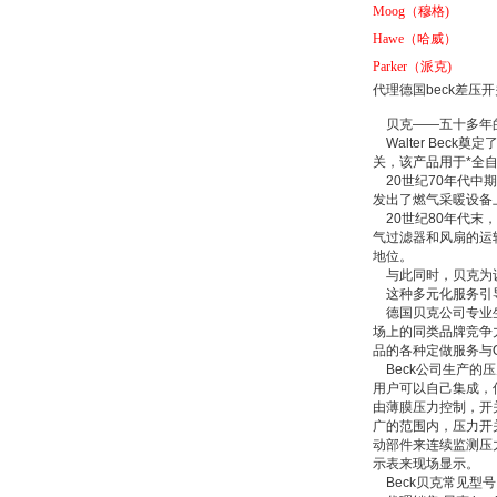
Moog
（穆格)
Hawe
（哈威）
Parker
（派克)
DRAGER氧气检测仪
代理德国beck差压开
氧气浓度
25%POLYTRON
贝克——五十多年
3000 22V
Walter Bec
关，该产品用于*全
20世纪70年代中
发出了燃气采暖设备
20世纪80年代末
气过滤器和风扇的运
W.Soehngen GmbH
地位。
与此同时，贝克为设
这种多元化服务引导
德国贝克公司专业生
场上的同类品牌竞争
品的各种定做服务与
Beck公司生产的
用户可以自己集成，
由薄膜压力控制，开
广的范围内，压力开
Belimo SF24A-
动部件来连续监测压
SR+KH-AFB AF24-
MFT
示表来现场显示。
Beck贝克常见型号