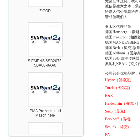
无需任何担忧，我司
ZIGOR
诚信是生意之本，承
给别人信心就是给自
请相信我们！
亚太区代理品牌
德国Honsberg
德国Proxitro
德国MANKENBE
德国Beck（贝克)
SIEMENS 6SB2073-
德国Ahlborn （
5BA00-0AA0
德国FSG 线性传
奥地利KRAL（克
公司部分优势品牌，
Hydac
（贺德克）
Turck
（图尔克)
B&R
PMA Prozess- und
Heidenhain
（海德汉)
Maschinen-
Automation GmbH
Suco
（苏克)
Beckhoff
（倍福)
Schunk
（雄克)
EA