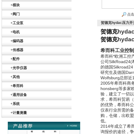
+
模块
+
阀门
点击
贺德克hydac压力开关
+
工业泵
贺德克
hyda
+
电机
贺德克
hyda
+
编码器
Belimo SF24A-
+
传感器
希而科工业控制
SR+KH-AFB AF24-
希而科*欧洲工控产
MFT
+
配件
公司SilkRoad
的德国Silkroad
+
光学仪器
研究生及德国Dar
+
其他
Wolfsburg
2005
年希而科商务
+
希而科
honsberg
验，建立了一切以
+
通用设备
德国HBM
求，希而科贸易（
+
系统
的优势，希而科公
仪表行业所需的备
+
计量测量
购，仓储，出欧盟
低。
2014
年成立了希
询报价的途径，争