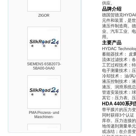
供应。
品牌介绍
ZIGOR
德国贺德克HYDA
元件和装置，是世
液压件制造商。德
业、汽车工业、电
用。
主要产品
HYDAC Technol
蓄能器技术： 皮
SIEMENS 6SB2073-
流体过滤技术：各
5BA00-0AA0
工艺过程技术：特
电子测量技术：压
冷却技术： 油/
液压控制技术：液
液压、润滑系统总
管道安装技术：球
其它：压力表、压
HDA 4400
系列
PMA Prozess- und
带平膜片的压力变送
Maschinen-
同时获得3个认证
Automation GmbH
库存。压力连接的
地传递到测量单元
或冻结；在介质变