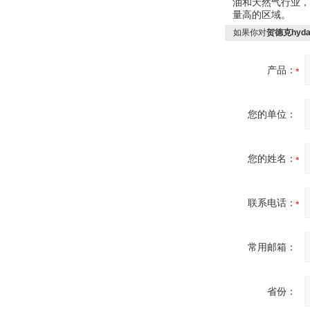
油和天然气行业，
量高的区域。
如果你对
贺德克hyd
OptoPrecision
Cesyco Endoskop
HTO 38 内窥镜
产品：
您的单位：
Inficon Valve型号
您的姓名：
VSA016-X 250-255
联系电话：
常用邮箱：
MSE Filterpressen
GmbH
省份：