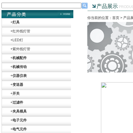
产品展示
PRODU
你当前的位置：首页 >
产品
+
灯具
+
红外线灯管
+
LED灯
+
紫外线灯管
+
机械配件
+
机械传动
+
仪器仪表
+
变送器
+
开关
+
过滤件
+
夹具模具
+
电子元件
+
电气元件