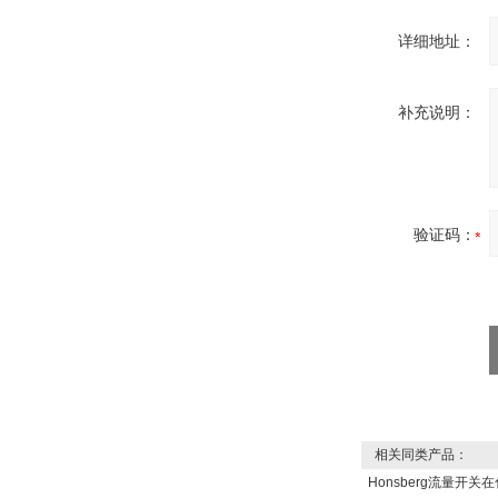
详细地址：
DRAGER氧气检测仪
补充说明：
氧气浓度
25%POLYTRON
3000 22V
验证码：
W.Soehngen GmbH
相关同类产品：
Belimo SF24A-
SR+KH-AFB AF24-
Honsberg流量开
MFT