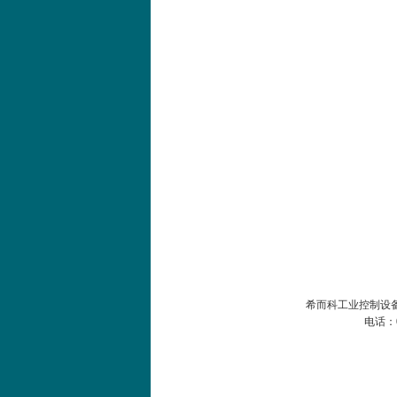
SIEMENS 6SB2073-
5BA00-0AA0
PMA Prozess- und
Maschinen-
Automation GmbH
OptoPrecision
希而科工业控制设备
Cesyco Endoskop
HTO 38 内窥镜
电话：0