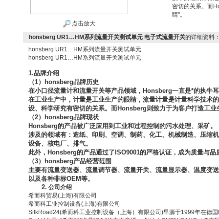
密切的关系。而Ho
睛"。
点击放大
honsberg UR1…HM系列流量开关测试单元 电子式流量开关
的详细资料
honsberg UR1…HM系列流量开关测试单元
honsberg UR1…HM系列流量开关测试单元
1.
品牌介绍
（1）honsberg品牌历史
在小口径流量计和流量开关等产品领域，Honsberg一直是*的执牛
在工业生产中，计量是工业生产的眼睛，流量计量是计量科学技术的
设、科学研究有密切的关系。而Honsberg则致力于为客户打造工业
（2）honsberg品牌现状
Honsberg
的产品被广泛应用到工业和过程控制的污水处理、采矿。
涉及的领域有：造纸、印刷、空调、制药、化工、机械制造、压缩机
设备、核电厂、排气。
此外，Honsberg的产品通过了ISO9001的严格认证，成为质量与
（3）honsberg产品经营范围
主要有流量变送器、流量调节器、流量开关、流量显示器、温度变送
以及各种非标OEM等。
2.
公司介绍
希而科贸易(上海)有限公司
希而科工业控制设备(上海)有限公司
SilkRoad24(
希而科工业控制设备（上海）有限公司)早源于1999年在德国Braun