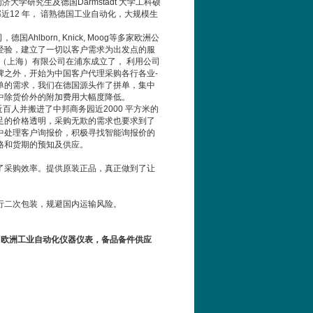
有同济大学研究生及德国Darmstadt 大学工科硕
g总部近12 年， 谙熟德国工业自动化，大规模生
lborn, Knick, Moog等多家欧洲公
经验，建立了一切以客户需求为出发点的服
（上海）有限公司在浦东成立了， 利用公司
牌之外，开始为中国客户代理采购各行各业-
单的需求，我们在德国源头作了拼单，集中
中除货价外的附加费用大幅度降低。
人并搬进了中邦商务园近2000 平方米的
足的价格透明，采购无欺的需求也要求到了
中处理客户询报价，积极寻找智能询报价的
格和货期的预知及供应。
了采购效率。提供原装正品，真正做到了让
行二次包装，规避国内运输风险。
错率”欧洲工业自动化仪器仪表，备品备件供应