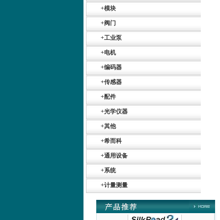
+
模块
+
阀门
+
工业泵
+
电机
+
编码器
+
传感器
Belimo SF24A-
SR+KH-AFB AF24-
+
配件
MFT
+
光学仪器
+
其他
+
希而科
+
通用设备
德国HBM
+
系统
+
计量测量