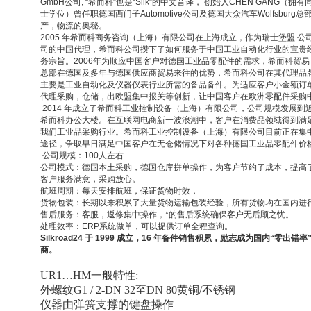
GmbH公司, “希而科”也是“Silk”的中文音译， 创始人CHEN GANG（拥
士学位）曾任职德国西门子Automotive公司及德国大众汽车Wolfsbur
产，物流的奥秘。
2005
年希而科商务咨询（上海）有限公司在上海成立，作为瑞士堡盟 公司，德国Ah
司的中国代理，希而科公司攒下了如何服务于中国工业自动化行业的宝贵
务宗旨。2006年为顺应中国客户对德国工业品零配件的需求，希而科贸易
总部在德国及多年与德国供应商贸易来往的优势，希而科公司在其代理品
主要是工业自动化及仪器仪表行业所需的备品备件。为适应客户小金额订
代理采购，仓储，出欧盟集中报关等创新，让中国客户在欧洲零配件采购
2014
年成立了希而科工业控制设备（上海）有限公司，公司规模发展到近百
希而科办公大楼。在互联网电商新一波浪潮中，客户在消费品领域得到满
我们工业品采购行业。希而科工业控制设备（上海）有限公司目前正在集
途径，争取早日满足中国客户在无仓储情况下对各种德国工业品零配件价
公司规模：100人左右
公司模式：德国本土采购，德国仓库拼单操作，为客户节约了成本，提高
客户服务满意，采购放心。
航班周期：每天安排航班，保证货物时效，
货物包装：长期以来积累了大量货物运输包装经验，所有货物均在国内进
售后服务：客服，返修集中操作，*的售后系统确保客户无后顾之忧。
处理效率：ERP系统做单，可以提供订单全程查询。
Silkroad24
于 1999 成立，16 年备件销售积累，励志成为国内“零出
商。
UR1…HM
一般特性:
外螺纹G1 / 2-DN 32至DN 80黄铜/不锈钢
仪器由弹簧支撑的键盘操作