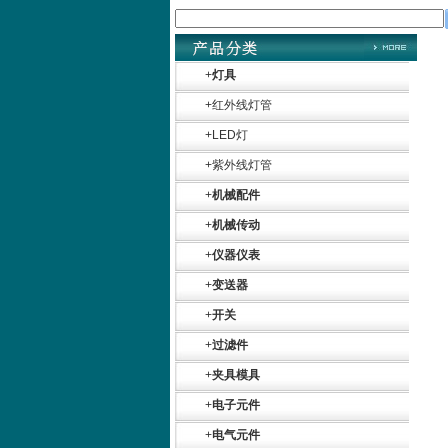
+
灯具
+
红外线灯管
+
LED灯
+
紫外线灯管
+
机械配件
+
机械传动
+
仪器仪表
+
变送器
+
开关
+
过滤件
+
夹具模具
+
电子元件
+
电气元件