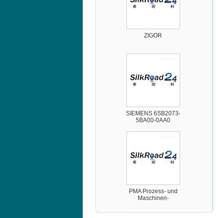
ZIGOR
SIEMENS 6SB2073-
5BA00-0AA0
PMA Prozess- und
Maschinen-
Automation GmbH