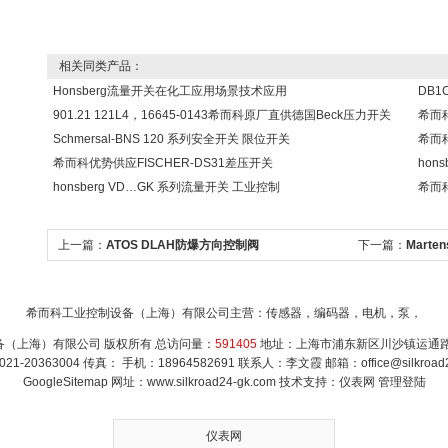
相关同类产品：
Honsberg流量开关在化工应用场景技术应用
DB1
901.21 121L4，16645-0143希而科原厂直供德国Beck压力开关
希而科
Schmersal-BNS 120 系列安全开关 限位开关
希而科
希而科优势供应FISCHER-DS31差压开关
hon
honsberg VD…GK 系列流量开关 工业控制
希而科
上一篇：
ATOS DLAH防爆方向控制阀
下一篇：
Mart
希而科工业控制设备（上海）有限公司主营：传感器，编码器，电机，泵，
（上海）有限公司 版权所有 总访问量：
591405
地址：上海市浦东新区川沙镇运通路
21-20363004 传真： 手机：18964582691 联系人：李文霞 邮箱：
office@silkroa
GoogleSitemap
网址：www.silkroad24-gk.com 技术支持：
仪表网
管理登陆
仪表网