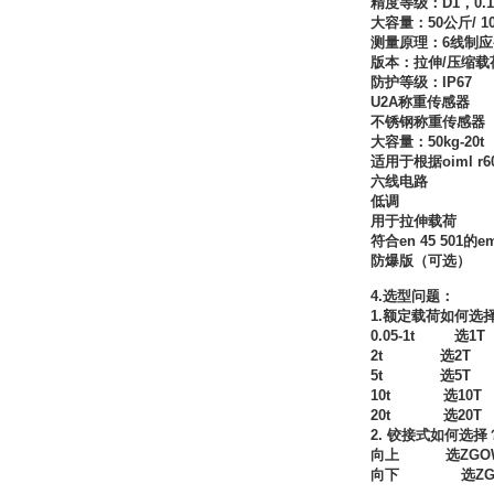
精度等级：
D1
，
0.1
大容量：
50
公斤
/ 1
测量原理：
6
线制应
版本：拉伸
/
压缩载
Belimo SF24A-
SR+KH-AFB AF24-
防护等级：
IP67
MFT
U2A
称重传感器
不锈钢称重传感器
大容量：
50kg-20t
适用于根据
oiml r6
六线电路
低调
用于拉伸载荷
符合
en 45 501
的
e
德国HBM
防爆版（可选）
4.
选型问题：
1.
额定载荷如何选
0.05-1t
选
1T
2t
选
2T
5t
选
5T
10t
选
10T
20t
选
20T
ZIGOR
2.
铰接式如何选择
向上
选
ZGO
向下
选
Z