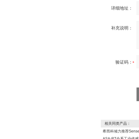
详细地址：
补充说明：
Inficon Valve型号
VSA016-X 250-255
验证码：
MSE Filterpressen
GmbH
相关同类产品：
希而科倾力推荐Sens
DRAGER氧气检测仪
ASA-RT全系工业