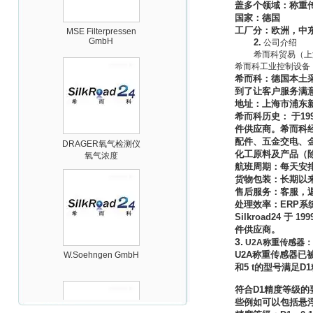
盖多个领域：称重
国家：德国
MSE Filterpressen
GmbH
工厂分：欧洲，中
2.
公司介绍
希而科贸易（上
希而科工业控制设备
希而科：德国本土
到了让客户服务满
地址：上海市浦东
希而科历史：
于
19
件供应商。希而科
DRAGER氧气检测仪
配件、五金交电、
氧气浓度
化工原料及产品（
25%POLYTRON
3000 22V
航班周期：每天安
货物包装：长期以
售后服务：客服，
处理效率：
ERP
系
Silkroad24
于
199
件供应商。
3.
W.Soehngen GmbH
U2A
称重传感器
：
U2A
称重传感器已
和
5 t
的型号满足
D1
符合
D1
精度等级的
些例如可以包括悬