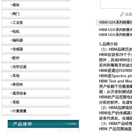
Maschinen-
+
模块
Automation GmbH
+
阀门
点击
HBM U2A系列称重
+
工业泵
HBM U2A系列称重
+
电机
HBM U2A系列称重
+
编码器
1.
品牌介绍
OptoPrecision
+
传感器
（
1
）
HBM
品牌历
Cesyco Endoskop
HTO 38 内窥镜
HBM
在设有
29
个子
+
配件
部外，其他
HBM
生
苏州和葡萄牙的波
+
光学仪器
HBM
是通过
ISO900
+
其他
HBM
是
Spectris pl
HBM Test and Me
+
希而科
用户依赖于完整测
期：从开发到测试
Inficon Valve型号
+
通用设备
HBM
的产品范围包
VSA016-X 250-255
+
系统
分析的软件。在虚
（
2
）
HBM
品牌现
+
计量测量
HBM
生产的传感器
设有代表处。在德
（
3
）
HBM
产品经
HBM
产品范围涵盖