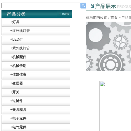
产品展示
PRODU
你当前的位置：首页 >
产品
+
灯具
+
红外线灯管
ZIGOR
+
LED灯
+
紫外线灯管
+
机械配件
+
机械传动
+
仪器仪表
SIEMENS 6SB2073-
+
变送器
5BA00-0AA0
+
开关
+
过滤件
+
夹具模具
+
电子元件
+
电气元件
PMA Prozess- und