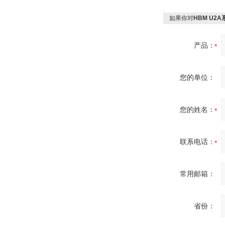
如果你对
HBM U2
产品：
SIEMENS 6SB2073-
5BA00-0AA0
您的单位：
您的姓名：
PMA Prozess- und
Maschinen-
Automation GmbH
联系电话：
常用邮箱：
省份：
OptoPrecision
Cesyco Endoskop
HTO 38 内窥镜