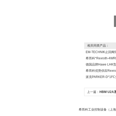
OptoPrecision
Cesyco Endoskop
HTO 38 内窥镜
相关同类产品：
EM-TECHNIK止回阀5
希而科*Rexroth-4
德国品牌Hawe LH
Inficon Valve型号
希而科优势供应Rexrot
VSA016-X 250-255
派克PARKER-D*1
上一篇：
HBM U2
希而科工业控制设备（上海
MSE Filterpressen
GmbH