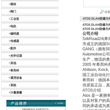
+
模块
+
阀门
点击
ATOS DLAH防爆
+
工业泵
ATOS DLAH防爆
+
电机
德国HBM
ATOS DLAH防爆
公司介绍
+
编码器
SilkRoad24(
希
+
传感器
市成立的德国Sil
+
配件
GANG（拥有同
Automotiv
+
光学仪器
生产，物流的奥
+
其他
2005
年希而科
ZIGOR
Ahlborn, 
+
希而科
国工业自动化行
+
通用设备
希而科：德国本
供原装正品，真
+
系统
ATOS
介绍
+
计量测量
Atos
是一家拥
以及对客户的高
SIEMENS 6SB2073-
同的承诺成为真
5BA00-0AA0