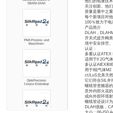
他们的电液技术
关注创新。他们
质量是重中之重
每个新项目对他
100％致力于
产品简介
DLAH
，DLAHM
PMA Prozess- und
开关式提升阀类
Maschinen-
Automation GmbH
境中安全排空。
认证：
多重认证ATEX I
适用于ll 2G
多认证AtEX和I
用于I组气体M
cULuS
北美天然
OptoPrecision
Cesyco Endoskop
它们符合SIL并符
HTO 38 内窥镜
螺线管变频器的
意外内部火花的
或向外部环境射
螺线管还设计为
DLAH
底板，CA
大小：06-IS0