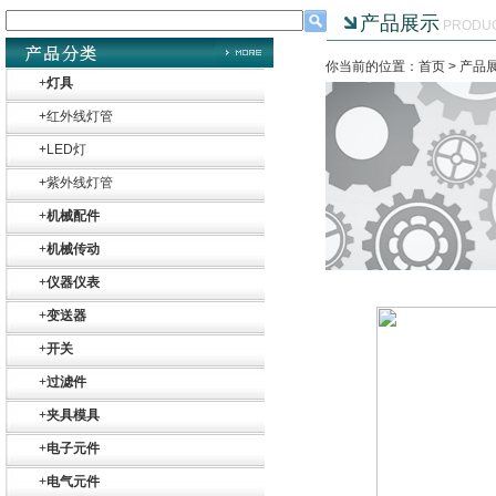
产品展示
PRODU
你当前的位置：首页 >
产品
+
灯具
+
红外线灯管
+
LED灯
+
紫外线灯管
+
机械配件
+
机械传动
+
仪器仪表
+
变送器
+
开关
+
过滤件
+
夹具模具
Belimo SF24A-
+
电子元件
SR+KH-AFB AF24-
MFT
+
电气元件