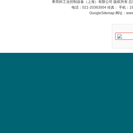
希而科工业控制设备（上海）有限公司 版权所有 总
电话：021-20363004 传真： 手机：
GoogleSitemap
网址：www.s
DRAGER氧气检测仪
氧气浓度
25%POLYTRON
3000 22V
W.Soehngen GmbH