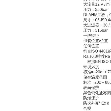
Inficon Valve型号
大流量12 V / mi
VSA016-X 250-255
压力：350bar
DLAHM
底板，C
尺寸：06-IS0
大过滤器：30 / 
压力：315bar
一般特征
组装位置/位置
MSE Filterpressen
任何位置
GmbH
符合ISO 44
Ra s0,8
推荐Ra 0
根据EN ISO 
环境温度
标准= -20c÷+ 70
储存温度范围
标准= 20c + 88
DRAGER氧气检测仪
氧气浓度
表面保护
25%POLYTRON
黑色钝化盐雾测试的
3000 22V
防爆保护
防火外壳“ Ex d
合规