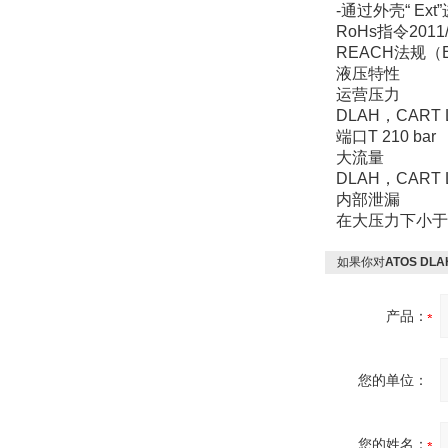
-
通过外壳“ Ex
RoHs
指令2011/
W.Soehngen GmbH
REACH
法规（EC
液压特性
运营压力
DLAH
，CART 
端口T 210 bar
大流量
DLAH
，CART 
内部泄漏
Belimo SF24A-
SR+KH-AFB AF24-
在大压力下小于5
MFT
如果你对
ATOS D
产品：
德国HBM
您的单位：
您的姓名：