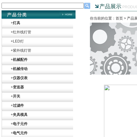
产品展示
PRODU
你当前的位置：首页 >
产品
+
灯具
+
红外线灯管
+
LED灯
+
紫外线灯管
+
机械配件
+
机械传动
+
仪器仪表
+
变送器
+
开关
+
过滤件
+
夹具模具
+
电子元件
+
电气元件