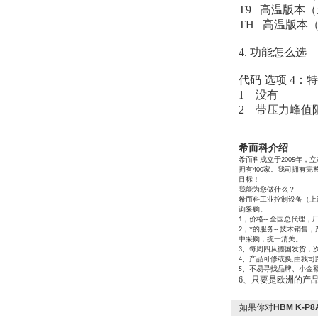
T9 高温版本（
TH 高温版本（最高
OptoPrecision
4.
功能怎么选
Cesyco Endoskop
HTO 38 内窥镜
代码
选项
4：
1
没有
2
带压力峰值
希而科介绍
希而科成立于
年，立
2005
Inficon Valve型号
拥有
家。我司拥有完
400
VSA016-X 250-255
目标！
我能为您做什么？
希而科工业控制设备（上海
询采购。
，价格-- 全国总代理，
1
，*的服务--
技术销售，
2
中采购，统一清关。
、每周四从德国发货，
3
、产品可修或换
由我司
4
,
、不易寻找品牌、小金
5
MSE Filterpressen
6、只要是欧洲的产
GmbH
如果你对
HBM K-