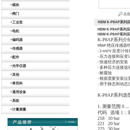
+
模块
+
阀门
点击
HBM K-P8AP系
+
工业泵
HBM K-P8AP系
+
电机
HBM K-P8AP系
K-P8AP系列
介
+
编码器
绝压传感器
P8AP
+
传感器
Belimo SF24A-
应变计传
- 2 mV/V
SR+KH-AFB AF24-
压力连接和应变
-
MFT
+
配件
快速经济的安装
-
+
光学仪器
多种压力连接选
-
耐腐蚀
-
+
其他
根据需要安装位
-
+
希而科
用于静态和动态
-
+
通用设备
K-P8AP系列
德国HBM
+
系统
1.
测量范围
0 .
+
计量测量
代码
选项 1：测量
218 10 bar
221 20 bar
225 50 bar