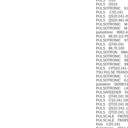
PULS OS5
PULS OS10
PULSOTRONIC KJ
PULS CS5.241
PULS QS20.241-2
PULS QS20.481 48
PULSOTRONIC M-L
PULSOTRONIC M-C
pulsotronic 9962-
PULS ML50.111 P
PULSOTRONIC 97
PULS QT40.241
PULS ML70.100
PULSOTRON 9984-
PULSOTRONIC SJ
PULSOTRONIC 99
PULSOTRONIC 99
PULS CPS20.241-C1 
TSU PULSE TRANS
PULSOTRONIC C4
PULSOTRONIC KJ
pulsatron SERIES
PULSOTRONIC LIGH
PULSAFEEDER D
PULS QT40.241 3
PULS CS3.241 10
PULS QT20.241 3
PULS QS10.241, 1
PULS QT20.241, 3
PULSCALE FMJ55
PULSCALE FMJ85
Puls CD5.241