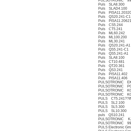
PULSOTRONIC 99
Puls SLA8.300
Puls SLAD4.100
Puls PISA11.2032
Puls QS20.241-C1
Puls PISA11.2062
Puls CS5.244
Puls CT5.241
Puls ML60.242
Puls ML100.200
Puls ML30.241
Puls QS20.241-A1
Puls QS5.241-C1
Puls QS5.241-A1
Puls SLA8.100
Puls CT10.481
Puls QT20.361
Puls QS3.241
Puls PISA11.402
Puls PISA11.406
PULSOTRONIC EK
PULSOTRONIC PG
PULSOTRONIC KO
PULSOTRONIC KO
PULS CT5.241??IN
PULS SL2.100
PULS SL5.300
PULS SL10.300
puls QS10.241
PULSOTRONIC KJ
PULSOTRONIC 99
PULS Electronic 