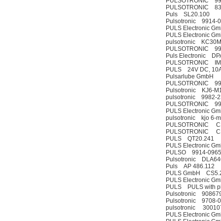
PULSOTRONIC 99
PULSOTRONIC 83
Puls SL20.100
Pulsotronic 9914-
PULS Electronic 
PULS Electronic G
pulsotronic KC30
PULSOTRONIC 996
Puls Electronic DP
PULSOTRONIC IM0
PULS 24V DC, 10A 
Pulsarlube GmbH 
PULSOTRONIC 99
Pulsotronic KJ6-
pulsotronic 9982-
PULSOTRONIC 996
PULS Electronic G
pulsotronic kjo 6-
PULSOTRONIC CS
PULSOTRONIC C
PULS QT20.241
PULS Electronic 
PULSO 9914-0965
Pulsotronic DLA64
Puls AP 486.112
PULS GmbH CS5.
PULS Electronic 
PULS PULS with p
Pulsotronic 90867
Pulsotronic 9708
pulsotronic 30010
PULS Electronic Gm