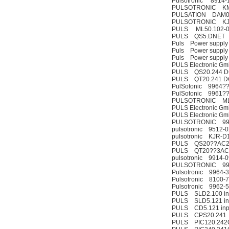
Pulsotronic 8914-
PULSOTRONIC KM1
PULSATION DAM0
PULSOTRONIC KJ
PULS ML50.102-
PULS QS5.DNET
Puls Power supply
Puls Power supply
Puls Power supply
PULS Electronic 
PULS QS20.244 DC
PULS QT20.241 DC
PulSotonic 9964?
PulSotonic 9961?
PULSOTRONIC M
PULS Electronic G
PULS Electronic G
PULSOTRONIC 99
pulsotronic 9512-
pulsotronic KJR-
PULS QS20??AC20
PULS QT20??3AC3
pulsotronic 9914-
PULSOTRONIC 99
Pulsotronic 9964-
Pulsotronic 8100-
Pulsotronic 9962-
PULS SLD2.100 inpu
PULS SLD5.121 inp
PULS CD5.121 inpu
PULS CPS20.241
PULS PIC120.242