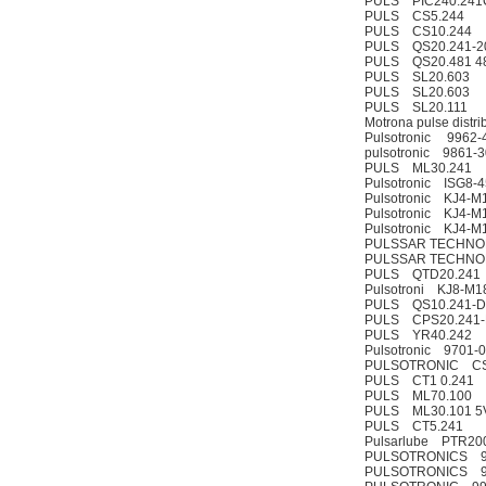
PULS PIC240.241
PULS CS5.244
PULS CS10.244
PULS QS20.241-2
PULS QS20.481 4
PULS SL20.603
PULS SL20.603
PULS SL20.111
Motrona pulse dist
Pulsotronic 9962-
pulsotronic 9861-
PULS ML30.241
Pulsotronic ISG8-
Pulsotronic KJ4-
Pulsotronic KJ4-
Pulsotronic KJ4-
PULSSAR TECHNO
PULSSAR TECHNO
PULS QTD20.241
Pulsotroni KJ8-M
PULS QS10.241-D
PULS CPS20.241
PULS YR40.242
Pulsotronic 9701-
PULSOTRONIC C
PULS CT1 0.241
PULS ML70.100
PULS ML30.101 5
PULS CT5.241
Pulsarlube PTR20
PULSOTRONICS 9
PULSOTRONICS 9