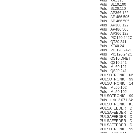
Puls PAS395
Puls SL10.100
Puls SL20.110
Puls AP366.122
Puls AP 486.505
DRAGER氧气检测仪
Puls AP 486.505
氧气浓度
Puls AP366.122
Puls AP486.505
25%POLYTRON
Puls AP366.122
3000 22V
Puls PIC120.242C
Puls QT20.241
Puls XT40.241
Puls PIC120.242C
Puls PIC120.242C
Puls QS10.DNET
Puls QS10.241
Puls ML60.121
W.Soehngen GmbH
Puls QS20.241
PULSOTRONIC NS S
PULSOTRONIC 99
PULSOTRONIC 14
Puls ML50.102
Puls ML50.102
PULSOTRONIC 99
Puls uzk12.071 24
PULSOTRONIC KJ5-M
PULSAFEEDER D
PULSAFEEDER D
PULSAFEEDER D
PULSAFEEDER D
PULSAFEEDER D
PULSOTRONIC 99