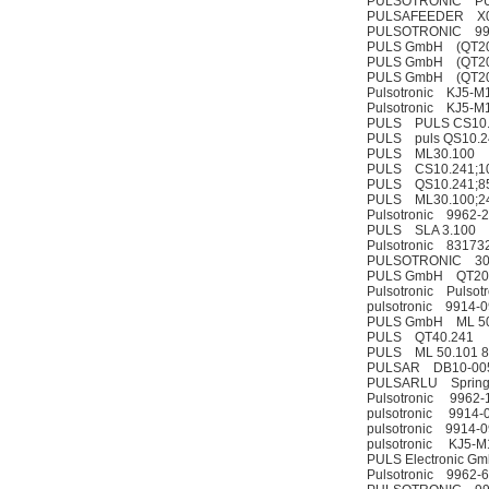
PULSOTRONIC PU
PULSAFEEDER X0
PULSOTRONIC 99
PULS GmbH (QT20
PULS GmbH (QT20
PULS GmbH (QT20
Pulsotronic KJ5-
Pulsotronic KJ5-
PULS PULS CS10
PULS puls QS10.2
PULS ML30.100
PULS CS10.241;10
PULS QS10.241;85
PULS ML30.100;2
Pulsotronic 9962-
PULS SLA 3.100
Pulsotronic 83173
PULSOTRONIC 30/0
PULS GmbH QT20.
Pulsotronic Pulso
pulsotronic 9914-
PULS GmbH ML 50
PULS QT40.241
PULS ML 50.101 8
PULSAR DB10-00
PULSARLU Spring 
Pulsotronic 9962
pulsotronic 9914-
pulsotronic 9914-
pulsotronic KJ5-
PULS Electronic G
Pulsotronic 9962-