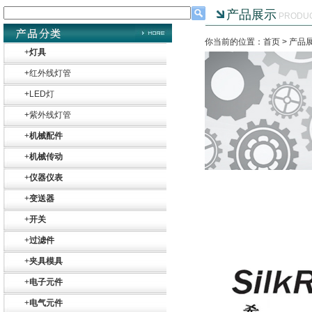
产品展示
PRODU
你当前的位置：首页 >
产品
+
灯具
+
红外线灯管
+
LED灯
+
紫外线灯管
+
机械配件
+
机械传动
+
仪器仪表
+
变送器
+
开关
Belimo SF24A-
SR+KH-AFB AF24-
+
过滤件
MFT
+
夹具模具
+
电子元件
+
电气元件