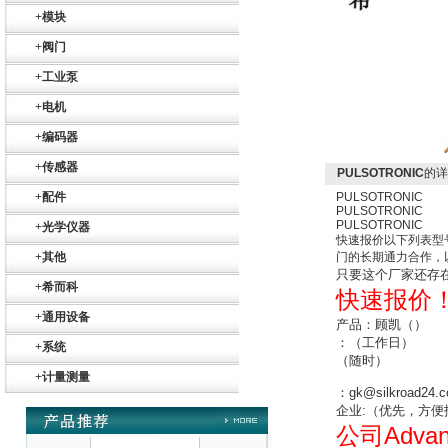
+
模块
德国HBM
+
阀门
+
工业泵
+
电机
+
编码器
+
传感器
PULSOTRONIC
的详
ZIGOR
+
配件
PULSOTRONIC
PULSOTRONIC
PULSOTRONIC
+
光学仪器
快速报价以下列表型
+
其他
门的长期通力合作，
只要这个厂家还存
+
希而科
快速报价
+
通用设备
产品：顾凯（）
：
（工作日）
+
系统
SIEMENS 6SB2073-
（随时）
5BA00-0AA0
+
计量测量
：
gk@silkroad24.
企业
:
（
优先，方便
Advan
公司