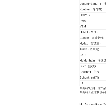
Lenord+Bauer（兰
Kuebler（库伯勒)
DOPAG
PMA
VEM
Belimo SF24A-
JUMO（久茂）
SR+KH-AFB AF24-
MFT
Burster（布瑞斯特)
Hydac（贺德克）
Turck（图尔克)
B&R
Heidenhain（海德汉
Suco（苏克)
德国HBM
Beckhoff（倍福)
Schunk（雄克)
EA
希而科*欧洲工控产品
希而科工业控制设备
：
：
http://www.silkr