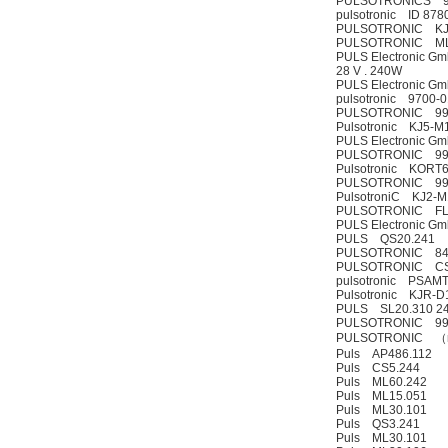
PULSOTRONICS 9
pulsotronic ID 87
PULSOTRONIC KJ
PULSOTRONIC ML3
PULS Electronic G
28 V . 240W
PULS Electronic 
pulsotronic 9700
PULSOTRONIC 99
Pulsotronic KJ5-
PULS Electronic 
PULSOTRONIC 99
Pulsotronic KORT
PULSOTRONIC 99
PulsotroniC KJ2-
PULSOTRONIC FLB-
PULS Electronic 
PULS QS20.241
PULSOTRONIC 84
PULSOTRONIC C
pulsotronic PSAM
Pulsotronic KJR-
PULS SL20.310 24
PULSOTRONIC 99
PULSOTRONIC （ne
Puls AP486.112
Puls CS5.244
Puls ML60.242
Puls ML15.051
Puls ML30.101
Puls QS3.241
Puls ML30.101