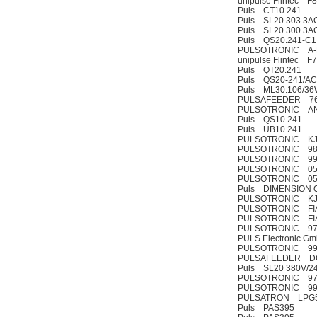
unipulse Flintec 
Puls CT10.241
Puls SL20.303 3A
OptoPrecision
Puls SL20.300 3A
Cesyco Endoskop
Puls QS20.241-C1 
HTO 38 内窥镜
PULSOTRONIC A-LA
unipulse Flintec F
Puls QT20.241
Puls QS20-241/AC
Puls ML30.106/36
PULSAFEEDER 7660
PULSOTRONIC ANA
Puls QS10.241
Puls UB10.241
Inficon Valve型号
PULSOTRONIC KJ4
PULSOTRONIC 98
VSA016-X 250-255
PULSOTRONIC 99
PULSOTRONIC 050
PULSOTRONIC 050
Puls DIMENSION Q
PULSOTRONIC KJ0
PULSOTRONIC FIA-F
PULSOTRONIC FIA-
PULSOTRONIC 97
PULS Electronic 
PULSOTRONIC 99
MSE Filterpressen
PULSAFEEDER DC
GmbH
Puls SL20 380V/2
PULSOTRONIC 970
PULSOTRONIC 99
PULSATRON LPG5M
Puls PAS395