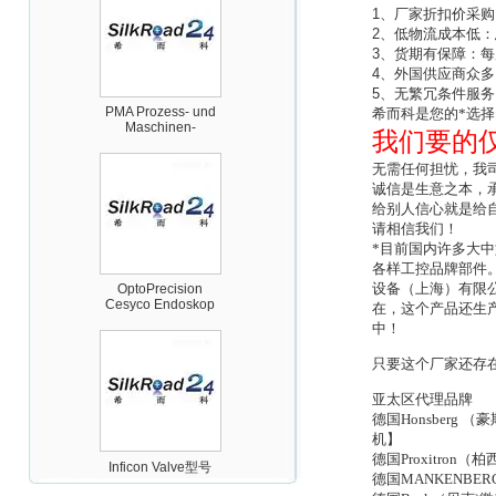
1
、厂家折扣价采购
2
、低物流成本低：
3
、货期有保障：每
4
、外国供应商众多
PMA Prozess- und
Maschinen-
5
、无繁冗条件服务
Automation GmbH
希而科是您的*选择
我们要的
无需任何担忧，我
诚信是生意之本，
给别人信心就是给
请相信我们！
*目前国内许多大
OptoPrecision
Cesyco Endoskop
各样工控品牌部件
HTO 38 内窥镜
设备（上海）有限
在，这个产品还生
中！
只要这个厂家还存
亚太区代理品牌
德国Honsber
Inficon Valve型号
机】
VSA016-X 250-255
德国Proxitro
德国MANKENB