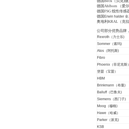
德国Beck（贝克
德国Ahlborn 
德国FSG 线性传
德国
Erwin halder
全
奥地利KRAL（克
MSE Filterpressen
公司部分优势品牌
GmbH
Rexroth（力士乐)
Sommer（索玛)
Atos（阿托斯)
Fibro
Phoenix（菲尼克斯
堡盟（宝盟）
DRAGER氧气检测仪
HBM
氧气浓度
25%POLYTRON
Brinkmann（布曼)
3000 22V
Balluff（巴鲁夫)
Siemens（西门子)
Moog（穆格)
Hawe（哈威）
Parker（派克)
W.Soehngen GmbH
KSB