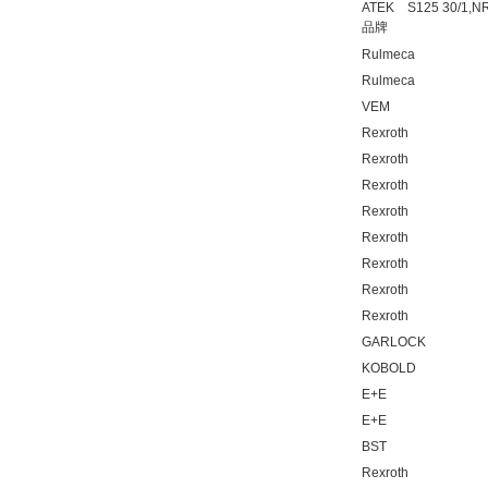
ATEK S125 30/1,N
品牌
Rulmeca
Rulmeca
VEM
DRAGER氧气检测仪
Rexroth
氧气浓度
Rexroth
25%POLYTRON
3000 22V
Rexroth
Rexroth
Rexroth
Rexroth
Rexroth
W.Soehngen GmbH
Rexroth
GARLOCK
KOBOLD
E+E
E+E
BST
Rexroth