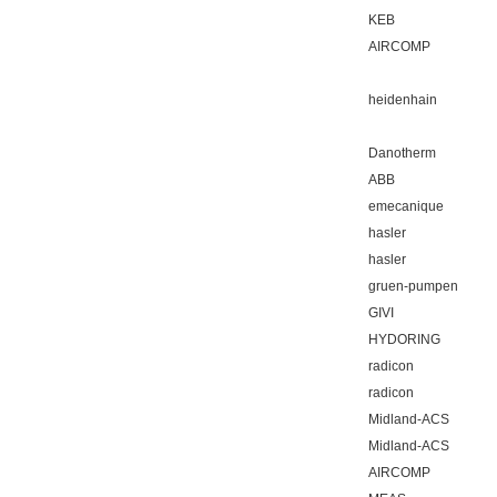
KEB
AIRCOMP
heidenhain
Danotherm
ABB
emecanique
hasler
hasler
gruen-pumpen
GIVI
HYDORING
radicon
radicon
Midland-ACS
Midland-ACS
AIRCOMP