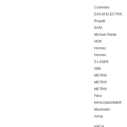
Cosmotec
EXO.M ELECTRIC
Rogatti
EATA
Michael Riede
VEM
Hormec
Hormec
Z-LASER
NBK
METRIX
METRIX
METRIX
Fibro
KRAUS&NAIMER
Maximator
moog
HACH