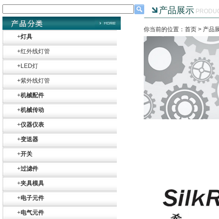
产品展示
PRODU
你当前的位置：首页 >
产品
+
灯具
+
红外线灯管
+
LED灯
+
紫外线灯管
+
机械配件
+
机械传动
+
仪器仪表
+
变送器
+
开关
+
过滤件
Belimo SF24A-
+
夹具模具
SR+KH-AFB AF24-
MFT
+
电子元件
+
电气元件