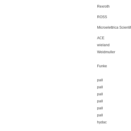
Rexroth
ROSS
Microelettrica Scienti
ACE
wieland
Weidmuller
Funke
pall
pall
pall
pall
pall
pall
hydac