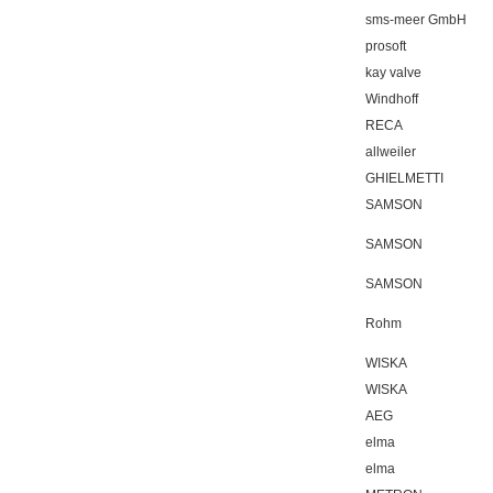
sms-meer GmbH
prosoft
kay valve
Windhoff
RECA
allweiler
GHIELMETTI
SAMSON
SAMSON
SAMSON
Rohm
WISKA
WISKA
AEG
elma
elma