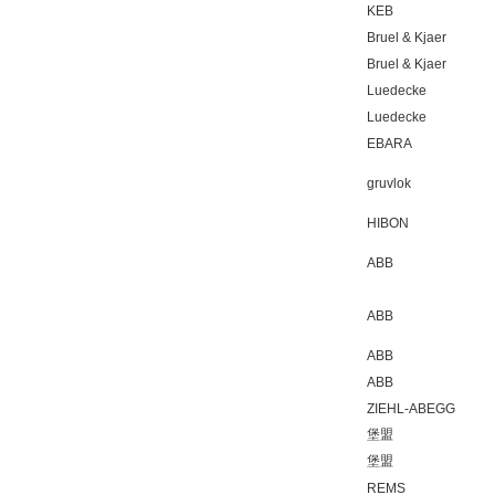
KEB
Bruel & Kjaer
Bruel & Kjaer
Luedecke
Luedecke
EBARA
gruvlok
HIBON
ABB
ABB
ABB
ABB
ZIEHL-ABEGG
堡盟
堡盟
REMS