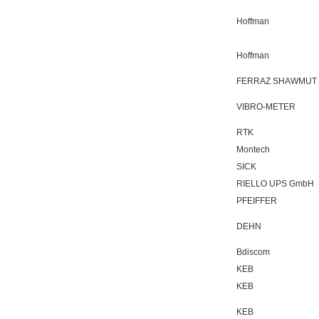
Hoffman
Hoffman
FERRAZ SHAWMUT
VIBRO-METER
RTK
Montech
SICK
RIELLO UPS GmbH
PFEIFFER
DEHN
Bdiscom
KEB
KEB
KEB