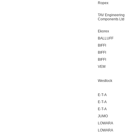
Ropex
TAV Engineering
Components Ltd
Ekorex
BALLUFF
BIFFI
BIFFI
BIFFI
VEM
Westlock
E-T-A
E-T-A
E-T-A
JUMO
LOWARA
LOWARA