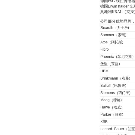
VSA016-X 250-255
德国FSG 线性传
德国
Erwin halder
全
奥地利KRAL（克
公司部分优势品牌
Rexroth（力士乐)
Sommer（索玛)
Atos（阿托斯)
MSE Filterpressen
GmbH
Fibro
Phoenix（菲尼克斯
堡盟（宝盟）
HBM
Brinkmann（布曼)
Balluff（巴鲁夫)
DRAGER氧气检测仪
Siemens（西门子)
氧气浓度
Moog（穆格)
25%POLYTRON
3000 22V
Hawe（哈威）
Parker（派克)
KSB
Lenord+Bauer（兰宝