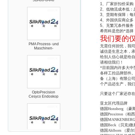
1
、厂家折扣价采购
2
、低物流成本低：
3
、货期有保障：每
4
、外国供应商众多
5
、无繁冗条件服务
希而科是您的*选择！
PMA Prozess- und
我们要的
Maschinen-
Automation GmbH
无需任何担忧，我
诚信是生意之本，
给别人信心就是给
请相信我们！
*目前国内许多大中
各样工控品牌部件
备（上海）有限公
OptoPrecision
个产品还生产，我
Cesyco Endoskop
HTO 38 内窥镜
只要这个厂家还存
亚太区代理品牌
德国Honsberg
德国Proxitro
德国MANKENB
德国Beck（贝克
德国Ahlborn 
Inficon Valve型号