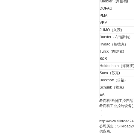
Kuebler（库伯勒)
W.Soehngen GmbH
DOPAG
PMA
VEM
JUMO（久茂）
Burster（布瑞斯特)
Hydac（贺德克）
Turck（图尔克)
Belimo SF24A-
SR+KH-AFB AF24-
B&R
MFT
Heidenhain（海德汉
Suco（苏克)
Beckhoff（倍福)
Schunk（雄克)
EA
希而科*欧洲工控产品
德国HBM
希而科工业控制设备
：
：
http://www.silkro
公司历史：Silkro
供应商。