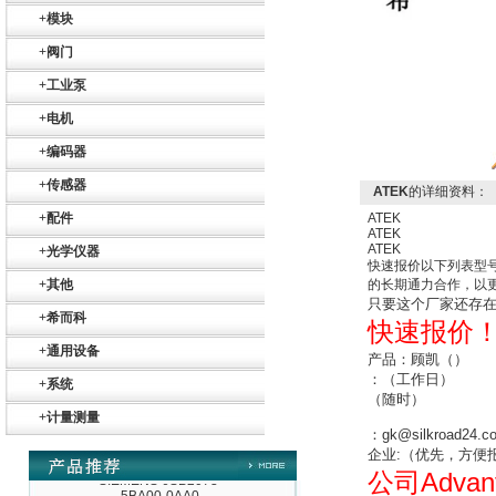
+
模块
+
阀门
+
工业泵
德国HBM
+
电机
+
编码器
+
传感器
ATEK
的详细资料：
+
配件
ATEK
ATEK
ATEK
+
光学仪器
快速报价以下列表型
ZIGOR
+
其他
的长期通力合作，以
只要这个厂家还存
+
希而科
快速报价
+
通用设备
产品：顾凯（）
：
（工作日）
+
系统
（随时）
+
计量测量
：
gk@silkroad24.c
SIEMENS 6SB2073-
企业
:
（
优先，方便
5BA00-0AA0
Advan
公司