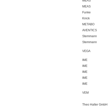
MEAS
MEAS
Funke
Knick
METABO
AVENTICS
Stemmann
Stemmann
VEGA
IME
IME
IME
IME
IME
VEM
Theo Halter GmbH