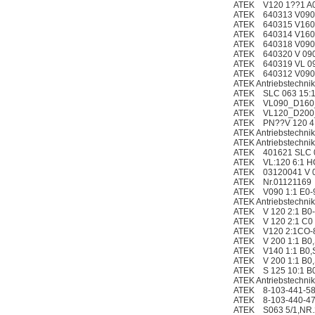
ATEK V120 1??1 A0
ATEK 640313 V090 
ATEK 640315 V160 
ATEK 640314 V160 
ATEK 640318 V090 
ATEK 640320 V 090 
OptoPrecision
ATEK 640319 VL 090
Cesyco Endoskop
ATEK 640312 V090 
HTO 38 内窥镜
ATEK Antriebstechn
ATEK SLC 063 15:1 
ATEK VL090_D160
ATEK VL120_D200
ATEK PN??V 120 4
ATEK Antriebstechn
ATEK Antriebstechn
ATEK 401621 SLC 0
ATEK VL:120 6:1 HO
Inficon Valve型号
ATEK 03120041 V 
VSA016-X 250-255
ATEK Nr.01121169
ATEK V090 1:1 E0-9
ATEK Antriebstechni
ATEK V 120 2:1 B0
ATEK V 120 2:1 C0 
ATEK V120 2:1CO-
ATEK V 200 1:1 B0,
ATEK V140 1:1 B0,S
ATEK V 200 1:1 B0,
ATEK S 125 10:1 B
ATEK Antriebstech
MSE Filterpressen
ATEK 8-103-441-58
GmbH
ATEK 8-103-440-47
ATEK S063 5/1,NR