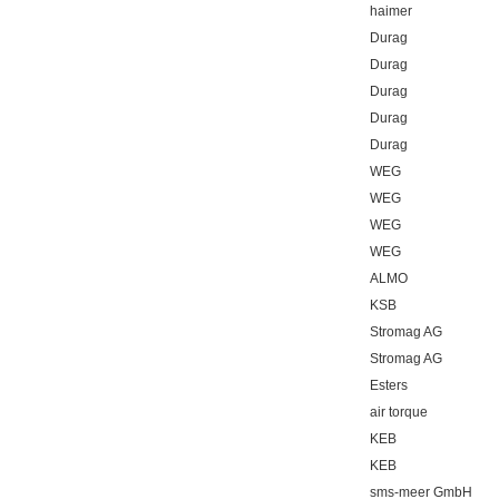
haimer
Durag
Durag
Durag
Durag
Durag
WEG
WEG
WEG
WEG
ALMO
KSB
Stromag AG
Stromag AG
Esters
air torque
KEB
KEB
sms-meer GmbH