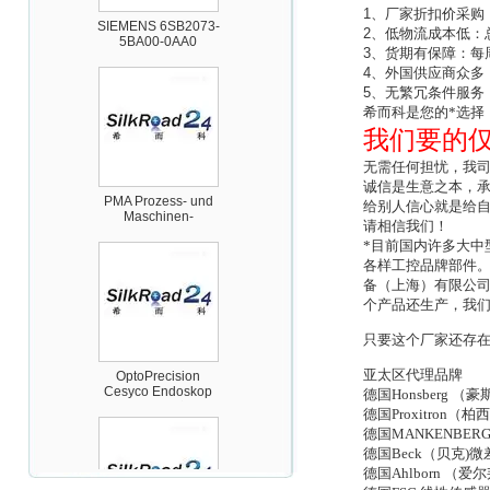
5BA00-0AA0
1
、厂家折扣价采购
2
、低物流成本低：
3
、货期有保障：每
4
、外国供应商众多
5
、无繁冗条件服务
希而科是您的*选择！
我们要的
PMA Prozess- und
无需任何担忧，我
Maschinen-
诚信是生意之本，
Automation GmbH
给别人信心就是给
请相信我们！
*目前国内许多大中
各样工控品牌部件
备（上海）有限公
个产品还生产，我
只要这个厂家还存
OptoPrecision
Cesyco Endoskop
HTO 38 内窥镜
亚太区代理品牌
德国Honsberg
德国Proxitro
德国MANKENB
德国Beck（贝克
德国Ahlborn 