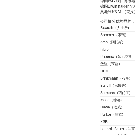
德国FSG 线性传
德国
Erwin halder
全
Inficon Valve型号
奥地利KRAL（克
VSA016-X 250-255
公司部分优势品牌
Rexroth（力士乐)
Sommer（索玛)
Atos（阿托斯)
Fibro
MSE Filterpressen
Phoenix（菲尼克斯
GmbH
堡盟（宝盟）
HBM
Brinkmann（布曼)
Balluff（巴鲁夫)
Siemens（西门子)
Moog（穆格)
DRAGER氧气检测仪
Hawe（哈威）
氧气浓度
25%POLYTRON
Parker（派克)
3000 22V
KSB
Lenord+Bauer（兰宝