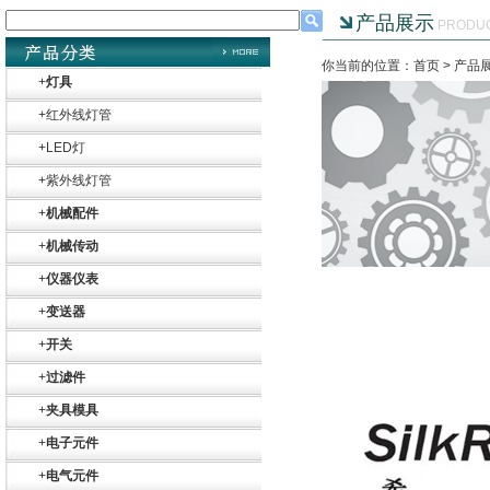
产品展示
PRODU
你当前的位置：首页 >
产品
+
灯具
+
红外线灯管
+
LED灯
+
紫外线灯管
+
机械配件
+
机械传动
+
仪器仪表
+
变送器
+
开关
+
过滤件
+
夹具模具
+
电子元件
Belimo SF24A-
SR+KH-AFB AF24-
+
电气元件
MFT