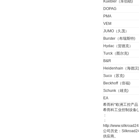
Kuebler（库伯勒)
DOPAG
PMA
W.Soehngen GmbH
VEM
JUMO（久茂）
Burster（布瑞斯特)
Hydac（贺德克）
Turck（图尔克)
B&R
Belimo SF24A-
Heidenhain（海德汉
SR+KH-AFB AF24-
MFT
Suco（苏克)
Beckhoff（倍福)
Schunk（雄克)
EA
希而科*欧洲工控产品
希而科工业控制设备
：
德国HBM
：
http://www.silkro
公司历史：Silkro
供应商。