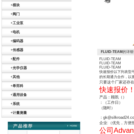
+
模块
+
阀门
+
工业泵
+
电机
德国HBM
+
编码器
+
传感器
FLUID-TEAM
的详细
+
配件
FLUID-TEAM
FLUID-TEAM
FLUID-TEAM
+
光学仪器
快速报价以下列表型
+
其他
的长期通力合作，以
只要这个厂家还存
ZIGOR
+
希而科
快速报价
+
通用设备
产品：顾凯（）
：
（工作日）
+
系统
（随时）
+
计量测量
：
gk@silkroad24.c
企业
:
（
优先，方便
Advan
公司
SIEMENS 6SB2073-