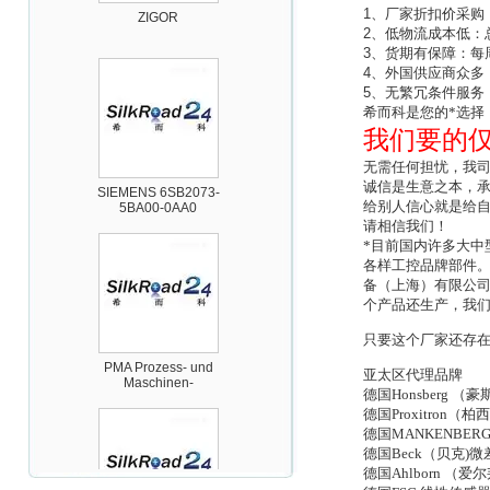
1
、厂家折扣价采购
2
、低物流成本低：
3
、货期有保障：每
4
、外国供应商众多
5
、无繁冗条件服务
希而科是您的*选择！
我们要的
SIEMENS 6SB2073-
无需任何担忧，我
5BA00-0AA0
诚信是生意之本，
给别人信心就是给
请相信我们！
*目前国内许多大中
各样工控品牌部件
备（上海）有限公
个产品还生产，我
只要这个厂家还存
PMA Prozess- und
Maschinen-
Automation GmbH
亚太区代理品牌
德国Honsberg
德国Proxitro
德国MANKENB
德国Beck（贝克
德国Ahlborn 