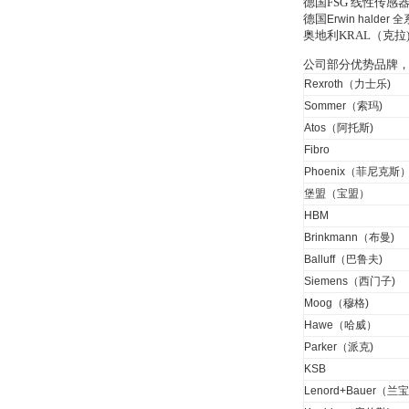
德国FSG 线性传
德国
Erwin halder
全
OptoPrecision
Cesyco Endoskop
奥地利KRAL（克
HTO 38 内窥镜
公司部分优势品牌
Rexroth（力士乐)
Sommer（索玛)
Atos（阿托斯)
Fibro
Inficon Valve型号
Phoenix（菲尼克斯
VSA016-X 250-255
堡盟（宝盟）
HBM
Brinkmann（布曼)
Balluff（巴鲁夫)
Siemens（西门子)
Moog（穆格)
MSE Filterpressen
Hawe（哈威）
GmbH
Parker（派克)
KSB
Lenord+Bauer（兰宝