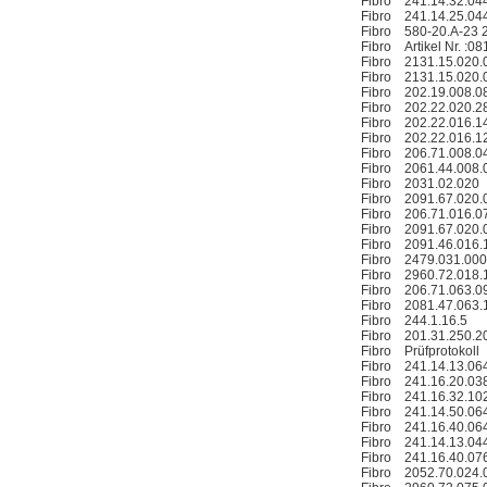
Fibro 241.14.32.04
VSA016-X 250-255
Fibro 241.14.25.04
Fibro 580-20.A-23 2
Fibro Artikel Nr. :0
Fibro 2131.15.020.
Fibro 2131.15.020.
Fibro 202.19.008.0
Fibro 202.22.020.2
Fibro 202.22.016.1
Fibro 202.22.016.1
Fibro 206.71.008.0
MSE Filterpressen
Fibro 2061.44.008.
GmbH
Fibro 2031.02.020
Fibro 2091.67.020.
Fibro 206.71.016.0
Fibro 2091.67.020.
Fibro 2091.46.016.
Fibro 2479.031.000
Fibro 2960.72.018.
Fibro 206.71.063.0
Fibro 2081.47.063.
Fibro 244.1.16.5
Fibro 201.31.250.
DRAGER氧气检测仪
Fibro Prüfprotokoll
氧气浓度
Fibro 241.14.13.06
25%POLYTRON
Fibro 241.16.20.03
3000 22V
Fibro 241.16.32.10
Fibro 241.14.50.06
Fibro 241.16.40.06
Fibro 241.14.13.04
Fibro 241.16.40.07
Fibro 2052.70.024.