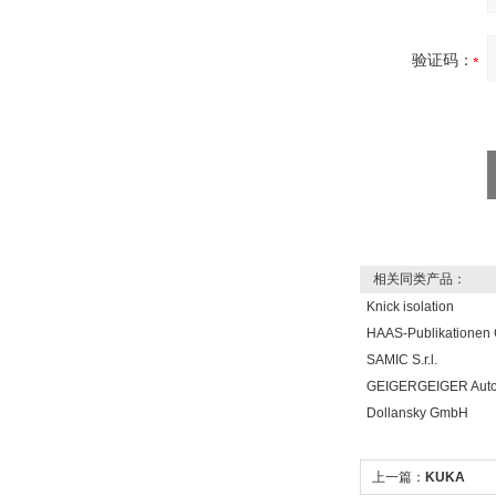
验证码：
相关同类产品：
Knick isolation
HAAS-Publikatione
SAMIC S.r.l.
GEIGERGEIGER Aut
Dollansky GmbH
上一篇：
KUKA