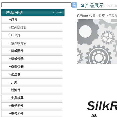
产品展示
PRODU
你当前的位置：首页 >
产品
+
灯具
+
红外线灯管
+
LED灯
+
紫外线灯管
+
机械配件
+
机械传动
+
仪器仪表
+
变送器
+
开关
+
过滤件
+
夹具模具
+
电子元件
+
电气元件