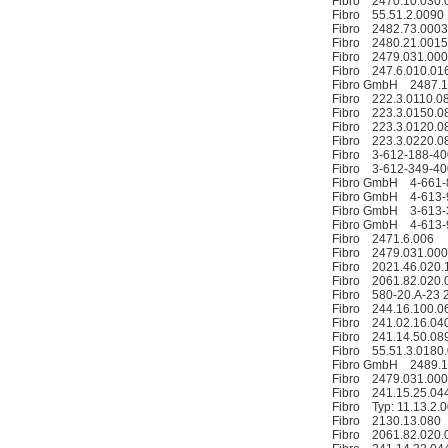
Fibro 2470.10.030.
Fibro 55.51.2.0090
Fibro 2482.73.0003
Fibro 2480.21.0015
Fibro 2479.031.000
Fibro 247.6.010.01
Fibro GmbH 2487.1
Fibro 222.3.0110.0
Fibro 223.3.0150.0
PMA Prozess- und
Fibro 223.3.0120.0
Maschinen-
Fibro 223.3.0220.0
Automation GmbH
Fibro 3-612-188-4
Fibro 3-612-349-4
Fibro GmbH 4-661-8
Fibro GmbH 4-613-9
Fibro GmbH 3-613-3
Fibro GmbH 4-613-9
Fibro 2471.6.006
Fibro 2479.031.000
Fibro 2021.46.020.
OptoPrecision
Fibro 2061.82.020.
Cesyco Endoskop
Fibro 580-20.A-23 2
HTO 38 内窥镜
Fibro 244.16.100.0
Fibro 241.02.16.04
Fibro 241.14.50.08
Fibro 55.51.3.0180
Fibro GmbH 2489.1
Fibro 2479.031.000
Fibro 241.15.25.04
Fibro Typ: 11.13.2.0
Fibro 2130.13.080
Fibro 2061.82.020.
Inficon Valve型号