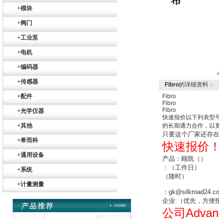
+
模块
+
阀门
+
工业泵
+
电机
Belimo SF24A-
SR+KH-AFB AF24-
+
编码器
MFT
+
传感器
Fibro
的详细资料：
+
配件
Fibro
Fibro
Fibro
+
光学仪器
快速报价以下列表型
+
其他
的长期通力合作，以
只要这个厂家还存
德国HBM
+
希而科
快速报价
+
通用设备
产品：顾凯（）
：
（工作日）
+
系统
（随时）
+
计量测量
：
gk@silkroad24.c
企业
:
（
优先，方便
Advan
公司
ZIGOR