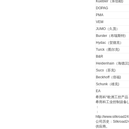
Kuebler（库伯勒)
DOPAG
PMA
DRAGER氧气检测仪
氧气浓度
VEM
25%POLYTRON
JUMO（久茂）
3000 22V
Burster（布瑞斯特)
Hydac（贺德克）
Turck（图尔克)
B&R
W.Soehngen GmbH
Heidenhain（海德汉
Suco（苏克)
Beckhoff（倍福)
Schunk（雄克)
EA
希而科*欧洲工控产品
希而科工业控制设备
：
Belimo SF24A-
：
SR+KH-AFB AF24-
MFT
http://www.silkro
公司历史：Silkro
供应商。