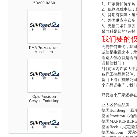
1
、厂家折扣价采购
2
、低物流成本低：
3
、货期有保障：每
4
、外国供应商众多
5
、无繁冗条件服务
希而科是您的*选择！
PMA Prozess- und
我们要的
Maschinen-
Automation GmbH
无需任何担忧，我
诚信是生意之本，
给别人信心就是给
请相信我们！
*目前国内许多大中
各样工控品牌部件
备（上海）有限公
个产品还生产，我
OptoPrecision
Cesyco Endoskop
HTO 38 内窥镜
只要这个厂家还存
亚太区代理品牌
德国Honsberg
德国Proxitro
德国MANKENB
德国Beck（贝克
德国Ahlborn 
Inficon Valve型号