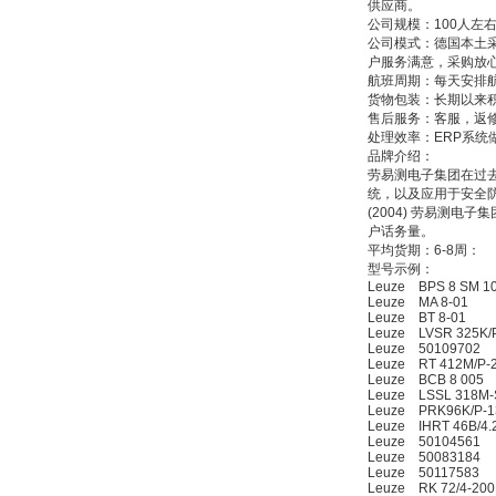
供应商。
公司规模：100人左
公司模式：德国本土
户服务满意，采购放
ZIGOR
航班周期：每天安排
货物包装：长期以来
售后服务：客服，返
处理效率：ERP系统
品牌介绍：
劳易测电子集团在过
统，以及应用于安全防护
(2004) 劳易测
户话务量。
SIEMENS 6SB2073-
平均货期：6-8周：
5BA00-0AA0
型号示例：
Leuze BPS 8 SM 10
Leuze MA 8-01
Leuze BT 8-01
Leuze LVSR 325K/P
Leuze 50109702
Leuze RT 412M/P-
Leuze BCB 8 005
Leuze LSSL 318M-
Leuze PRK96K/P-13
PMA Prozess- und
Leuze IHRT 46B/4.21
Maschinen-
Leuze 50104561
Automation GmbH
Leuze 50083184
Leuze 50117583
Leuze RK 72/4-200 