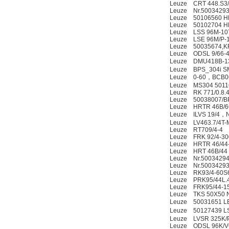
Leuze CRT 448.S3
Leuze Nr.50034293
Leuze 50106560 HR
Leuze 50102704 HR
Leuze LSS 96M-10
Leuze LSE 96M/P-
OptoPrecision
Leuze 50035674,KR
Cesyco Endoskop
Leuze ODSL 9/66-
HTO 38 内窥镜
Leuze DMU418B-130
Leuze BPS_304i S
Leuze 0-60，BCB0
Leuze MS304 5011
Leuze RK 771/0.8.
Leuze 50038007/B
Leuze HRTR 46B/6
Leuze ILVS 19/4，
Leuze LV463.7/4T-
Inficon Valve型号
Leuze RT709/4-4
VSA016-X 250-255
Leuze FRK 92/4-30
Leuze HRTR 46/44
Leuze HRT 46B/44 
Leuze Nr.50034294
Leuze Nr.50034293
Leuze RK93/4-60S6
Leuze PRK95/44L.4
Leuze FRK95/44-15
Leuze TKS 50X50 N
Leuze 50031651 LE
MSE Filterpressen
Leuze 50127439 LS
GmbH
Leuze LVSR 325K/P
Leuze ODSL 96K/V6