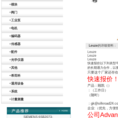
+
模块
+
阀门
+
工业泵
德国HBM
+
电机
+
编码器
+
传感器
Leuze
的详细资料：
+
配件
Leuze
Leuze
Leuze
+
光学仪器
快速报价以下列表型
ZIGOR
+
其他
的长期通力合作，以
只要这个厂家还存
+
希而科
快速报价
+
通用设备
产品：顾凯（）
：
（工作日）
+
系统
（随时）
+
计量测量
：
gk@silkroad24.c
SIEMENS 6SB2073-
企业
:
（
优先，方便
5BA00-0AA0
Advan
公司