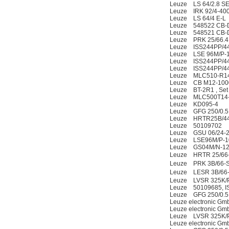
Leuze LS 64/2.8 SE
Leuze IRK 92/4-40
Leuze LS 64/4 E-L
Leuze 548522 CB-
Leuze 548521 CB-D
Leuze PRK 25/66.4
Leuze ISS244PP/4
Leuze LSE 96M/P-
Leuze ISS244PP/4
DRAGER氧气检测仪
Leuze ISS244PP/4
氧气浓度
Leuze MLC510-R14
25%POLYTRON
Leuze CB M12-100
3000 22V
Leuze BT-2R1 , Set H
Leuze MLC500T14
Leuze KD095-4
Leuze GFG 250/0.5
Leuze HRTR25B/44
Leuze 50109702
Leuze GSU 06/24-2
Leuze LSE96M/P-1
W.Soehngen GmbH
Leuze GS04M/N-12
Leuze HRTR 25/66
Leuze PRK 3B/66-S8
Leuze LESR 3B/66
Leuze LVSR 325K/P
Leuze 50109685, I
Leuze GFG 250/0.5
Leuze electronic G
Leuze electronic G
Leuze LVSR 325K/P
Leuze electronic G