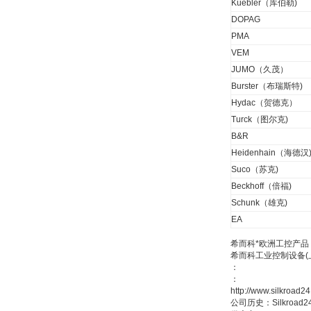
Kuebler（库伯勒)
W.Soehngen GmbH
DOPAG
PMA
VEM
JUMO（久茂）
Burster（布瑞斯特)
Hydac（贺德克）
Turck（图尔克)
Belimo SF24A-
B&R
SR+KH-AFB AF24-
MFT
Heidenhain（海德汉
Suco（苏克)
Beckhoff（倍福)
Schunk（雄克)
EA
德国HBM
希而科*欧洲工控产品
希而科工业控制设备
：
：
http://www.silkro
公司历史：Silkro