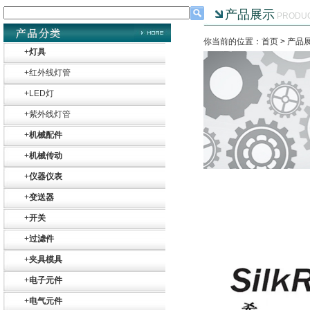
产品展示
PRODU
你当前的位置：首页 >
产品
+
灯具
+
红外线灯管
+
LED灯
+
紫外线灯管
+
机械配件
+
机械传动
+
仪器仪表
+
变送器
+
开关
+
过滤件
+
夹具模具
Belimo SF24A-
SR+KH-AFB AF24-
+
电子元件
MFT
+
电气元件