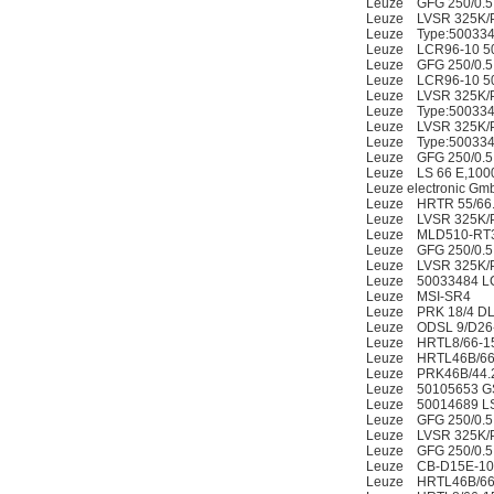
Leuze GFG 250/0.5
Leuze LVSR 325K/P
Leuze Type:500334
Leuze LCR96-10 5
Leuze GFG 250/0.5
Leuze LCR96-10 5
Leuze LVSR 325K/P
Leuze Type:500334
Leuze LVSR 325K/P
Leuze Type:500334
Leuze GFG 250/0.5
Leuze LS 66 E,100
Leuze electronic G
Leuze HRTR 55/66
Leuze LVSR 325K/P
Leuze MLD510-RT
Leuze GFG 250/0.5
Leuze LVSR 325K/P
Leuze 50033484 LC
Leuze MSI-SR4
Leuze PRK 18/4 DL
Leuze ODSL 9/D26
Leuze HRTL8/66-1
Leuze HRTL46B/66
Leuze PRK46B/44.
Leuze 50105653 GS
Leuze 50014689 LS
Leuze GFG 250/0.5
Leuze LVSR 325K/P
Leuze GFG 250/0.5
Leuze CB-D15E-10
Leuze HRTL46B/66