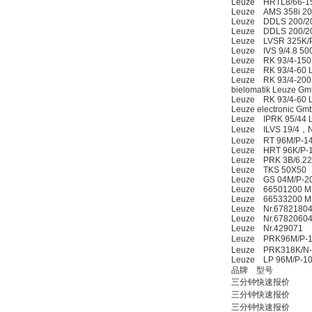
Leuze HRTL8/66-1
Leuze AMS 358i 20
Leuze DDLS 200/20
Leuze DDLS 200/20
Leuze LVSR 325K/P
Leuze IVS 9/4.8 50
Leuze RK 93/4-150
Leuze RK 93/4-60 
Leuze RK 93/4-200
bielomatik Leuze G
Leuze RK 93/4-60 
Leuze electronic G
Leuze IPRK 95/44 L
Leuze ILVS 19/4，
Leuze RT 96M/P-14
Leuze HRT 96K/P-1
Leuze PRK 3B/6.22
Leuze TKS 50X50
Leuze GS 04M/P-20
Leuze 66501200 M
Leuze 66533200 M
Leuze Nr.67821804
Leuze Nr.6782060
Leuze Nr.429071
Leuze PRK96M/P-1
Leuze PRK318K/N
Leuze LP 96M/P-10
品牌 型号
三分钟快速报价
三分钟快速报价
三分钟快速报价