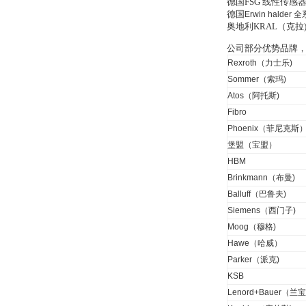
德国FSG 线性传
VSA016-X 250-255
德国
Erwin halder
全
奥地利KRAL（克
公司部分优势品牌
Rexroth（力士乐)
Sommer（索玛)
Atos（阿托斯)
MSE Filterpressen
Fibro
GmbH
Phoenix（菲尼克斯
堡盟（宝盟）
HBM
Brinkmann（布曼)
Balluff（巴鲁夫)
Siemens（西门子)
DRAGER氧气检测仪
氧气浓度
Moog（穆格)
25%POLYTRON
Hawe（哈威）
3000 22V
Parker（派克)
KSB
Lenord+Bauer（兰宝