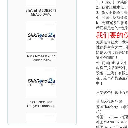
1
、厂家折扣价采购
SIEMENS 6SB2073-
2
、低物流成本低：
5BA00-0AA0
3
、货期有保障：每
4
、外国供应商众多
5
、无繁冗条件服务
希而科是您的*选择
我们要的
无需任何担忧，我
诚信是生意之本，
PMA Prozess- und
给别人信心就是给
Maschinen-
请相信我们！
Automation GmbH
*目前国内许多大
各样工控品牌部件
设备（上海）有限
在，这个产品还生
中！
只要这个厂家还存
OptoPrecision
Cesyco Endoskop
亚太区代理品牌
HTO 38 内窥镜
德国Honsber
机】
德国Proxitro
德国MANKENB
德国Beck（贝克