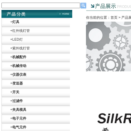
产品展示
PRODU
你当前的位置：首页 >
产品
+
灯具
+
红外线灯管
+
LED灯
+
紫外线灯管
+
机械配件
+
机械传动
+
仪器仪表
+
变送器
+
开关
+
过滤件
+
夹具模具
+
电子元件
Belimo SF24A-
+
电气元件
SR+KH-AFB AF24-