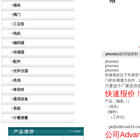
MFT
+
模块
+
阀门
+
工业泵
+
电机
+
编码器
德国HBM
+
传感器
phoniex
的详细资料
+
配件
phoniex
phoniex
phoniex
+
光学仪器
快速报价以下列表型
+
其他
门的长期通力合作，
只要这个厂家还存
+
希而科
快速报价
ZIGOR
+
通用设备
产品：顾凯（）
:（优先）
+
系统
（随时）
：（工作日）
+
计量测量
：gk@silkroad24.c
Advan
公司