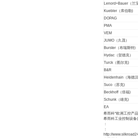
Lenord+Bauer（兰
Kuebler（库伯勒)
DOPAG
W.Soehngen GmbH
PMA
VEM
JUMO（久茂）
Burster（布瑞斯特)
Hydac（贺德克）
Turck（图尔克)
B&R
Belimo SF24A-
Heidenhain（海德汉
SR+KH-AFB AF24-
MFT
Suco（苏克)
Beckhoff（倍福)
Schunk（雄克)
EA
希而科*欧洲工控产品
希而科工业控制设备
德国HBM
：
：
http://www.silkr