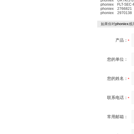
phoniex URTK/S 0
Automation GmbH
phoniex FLT-SEC-P
phoniex 2766821
phoniex 2970138
如果你对
phoniex
感
产品：
OptoPrecision
Cesyco Endoskop
HTO 38 内窥镜
您的单位：
您的姓名：
Inficon Valve型号
VSA016-X 250-255
联系电话：
常用邮箱：