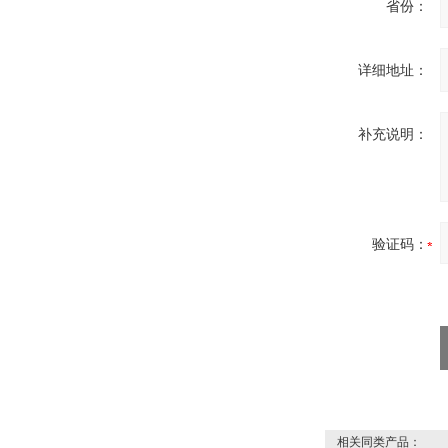
省份：
MSE Filterpressen
GmbH
详细地址：
补充说明：
DRAGER氧气检测仪
氧气浓度
25%POLYTRON
3000 22V
验证码：
W.Soehngen GmbH
相关同类产品：