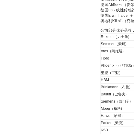
德国Ahlborn 
德国FSG 线性传
Inficon Valve型号
德国
Erwin halder
全
VSA016-X 250-255
奥地利KRAL（克
公司部分优势品牌
Rexroth（力士乐)
Sommer（索玛)
Atos（阿托斯)
Fibro
MSE Filterpressen
Phoenix（菲尼克斯
GmbH
堡盟（宝盟）
HBM
Brinkmann（布曼)
Balluff（巴鲁夫)
Siemens（西门子)
Moog（穆格)
DRAGER氧气检测仪
氧气浓度
Hawe（哈威）
25%POLYTRON
Parker（派克)
3000 22V
KSB