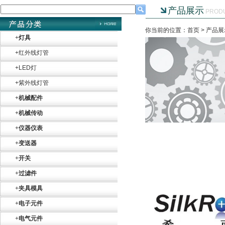
Belimo SF24A-
SR+KH-AFB AF24-
产品展示
PROD
MFT
你当前的位置：首页 >
产品展
+
灯具
+
红外线灯管
+
LED灯
德国HBM
+
紫外线灯管
+
机械配件
+
机械传动
+
仪器仪表
+
变送器
+
开关
ZIGOR
+
过滤件
+
夹具模具
+
电子元件
+
电气元件