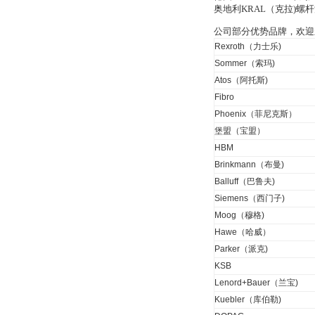
奥地利KRAL（克拉)
公司部分优势品牌，欢迎
Rexroth（力士乐)
Sommer（索玛)
W.Soehngen GmbH
Atos（阿托斯)
Fibro
Phoenix（菲尼克斯）
堡盟（宝盟）
HBM
Brinkmann（布曼)
Belimo SF24A-
Balluff（巴鲁夫)
SR+KH-AFB AF24-
Siemens（西门子)
MFT
Moog（穆格)
Hawe（哈威）
Parker（派克)
KSB
Lenord+Bauer（兰宝)
德国HBM
Kuebler（库伯勒)