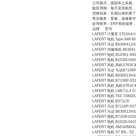
PMA Prozess- und
公司模式：德国本土采购，
Maschinen-
航班周期：每天安排航班，
Automation GmbH
货物包装：长期以来积累
售后服务：客服，返修集中
处理效率：ERP系统做单
品牌 型号
LAFERT 计量泵 ST63A4
LAFERT 电机 Type:AMI 90
LAFERT 马达 B6306412H
OptoPrecision
LAFERT 伺服电机 B63041 
Cesyco Endoskop
LAFERT 电机 B10361-040
HTO 38 内窥镜
LAFERT 电机 B1030I-0
LAFERT 风机 风机ST63C
LAFERT 马达 马达B7108P-
LAFERT 电机 B630613H3
LAFERT 电机 B7108P-03
LAFERT 风机 风机ST63C4 
LAFERT 电机 LME71L4 0.
LAFERT 电机 T63.7/3MZA
Inficon Valve型号
LAFERT 电机 B37113I
VSA016-X 250-255
LAFERT 马达 B7116P-0371
LAFERT 马达 B630612H3
LAFERT 电机 B7109I-0
LAFERT 电机 B1020I-0
LAFERT 电机 AM160MXA2
LAFERT 电机 ST 90L-