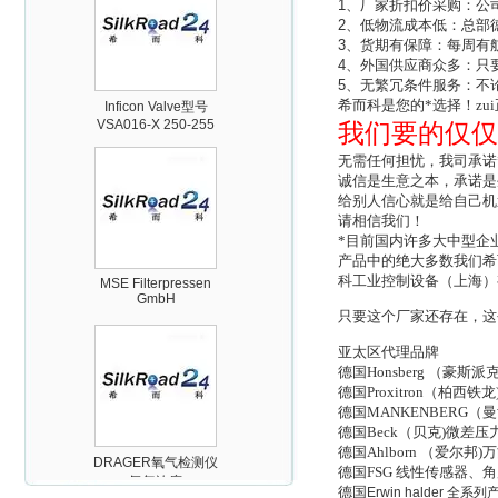
1
、厂家折扣价采购：公
2
、低物流成本低：总部
3
、货期有保障：每周有
4
、外国供应商众多：只
Inficon Valve型号
5
、无繁冗条件服务：不
VSA016-X 250-255
希而科是您的*选择！zu
我们要的仅仅
无需任何担忧，我司承诺
诚信是生意之本，承诺是
给别人信心就是给自己机
请相信我们！
*目前国内许多大中型企
MSE Filterpressen
产品中的绝大多数我们希
GmbH
科工业控制设备（上海）
只要这个厂家还存在，这
亚太区代理品牌
德国Honsberg （
德国Proxitron（
德国MANKENBERG
DRAGER氧气检测仪
德国Beck（贝克)微差
氧气浓度
德国Ahlborn （爱尔
25%POLYTRON
德国FSG 线性传感器
3000 22V
德国
Erwin halder
全系列