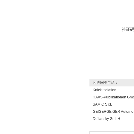
验证
相关同类产品：
Knick isolation
HAAS-Publikationen Gm
SAMIC S.r.l.
GEIGERGEIGER Automot
Dollansky GmbH