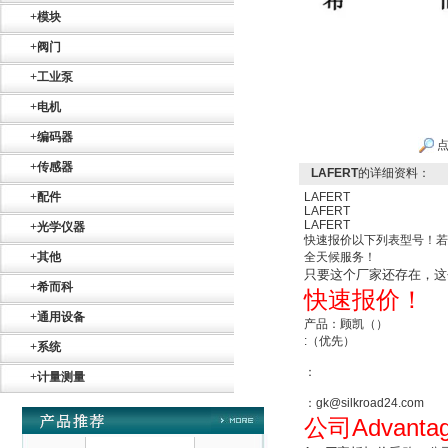
+
模块
SIEMENS 6SB2073-
5BA00-0AA0
+
阀门
+
工业泵
+
电机
+
编码器
点
+
传感器
LAFERT
的详细资料：
PMA Prozess- und
+
配件
LAFERT
Maschinen-
LAFERT
Automation GmbH
LAFERT
+
光学仪器
快速报价以下列表型号！若
+
其他
全天候服务！
只要这个厂家还存在，这
+
希而科
快速报价！
+
通用设备
产品：顾凯（）
:（优先）
+
系统
OptoPrecision
Cesyco Endoskop
：
+
计量测量
HTO 38 内窥镜
：gk@silkroad24.com
Advanta
公司