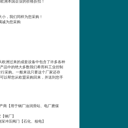
受欧洲本国企业的价格折扣！
大小，我们同样为您采购！
竭诚为您采购
从欧洲过来的成套设备中包含了许多各种
产品中的绝大多数我们希而科工业控制
进行采购。一般来说只要这个厂家还存
可以帮您从欧盟采购回来，并送到您手
开关生产商【用于钢厂油润滑站、电厂磨煤
仪【钢厂】
锈钢深冲压阀门【石化、核电】