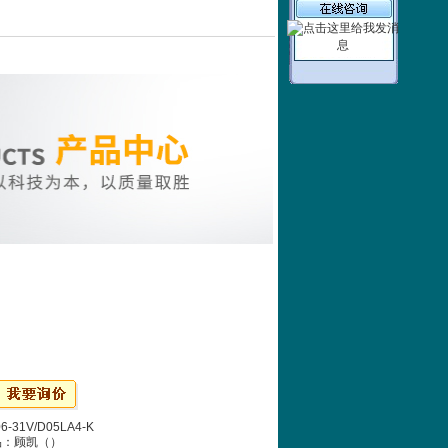
6-31V/D05LA4-K
品：顾凯（）