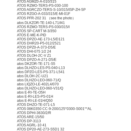
ATOS AGMZ0-A-010/315
ATOS RZMO-TERS-PS-030-100
ATOS AGRCZO-TERS-S-10/315/ISP-ZH-5P
ATOS RZGO-A-033/315/E-MI-01F
ATOS PFR-202 31 （see the photo）
atos DLKZOR-TE-140-L71/I41
ATOS RZMO-TERS-PS-030/315/I
ATOS SP-CART M-3/350
ATOS E-ME-K-PID
ATOS DPZO-AE-173-L5/D121
ATOS DHR20-P5-012/2521
ATOS DPZ0-A-373-D5/E
ATOS DHI-075 1/2 24
ATOS DLOH-2C-V Z1
ATOS DPZO-A-271-D5/E
atos DKZOR-TE-171-S5
atos DLHZO-LES-PS-040-L13
atos DPZO-LES-PS-371-L541
atos DLOH-2C-U21
atos DLHZO-LEO-060-71/Q
atos LIQZO-LE-402L4/070
atos DLHZO-LEO-060-V31/Q
atos E-RI-TE-O5H
atos E-RI-LES-PS-01H
atos E-RI-LE-01H/Q50
ATOS DHZO-TE-071-L5
ATOS 08K0350 CC-9-200/125*0300-S001**AL
ATOS DPHI-3630/2/R
ATOS ARE-15/50
ATOS DP-3113
ATOS AGRL-10 41
ATOS DP20-AE-273-S5D1 32