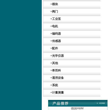
+
模块
+
阀门
+
工业泵
+
电机
+
编码器
+
传感器
+
配件
+
光学仪器
Belimo SF24A-
+
其他
SR+KH-AFB AF24-
MFT
+
希而科
+
通用设备
+
系统
+
计量测量
德国HBM