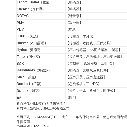
Lenord+Bauer（兰宝)
【编码器】
Kuebler（库伯勒)
【编码器】
DOPAG
【计量泵】
PMA
【温控器】
VEM
【电机】
JUMO（久茂）
【传感器，水分仪】
Burster（布瑞斯特)
【传感器，欧姆表，工件夹具】
Hydac（贺德克）
【压力传感器， 温度传感器， 滤芯】
Turck（图尔克)
【接近开关，总线模块，压力变送器】
B&R
【控制器 ，总线模块，工业PC】
Heidenhain（海德汉)
【编码器，光栅尺及其配件】
Suco（苏克)
【压力开关，压力变送器】
Beckhoff（倍福)
【总线模块，工业PC】
Schunk（雄克)
【卡爪，卡盘，机械手，膨胀式】
EA
【阀门】
希而科*欧洲工控产品 超快物流 *
希而科工业控制设备(上海)有限公司
公司历史：Silkroad24于1999成立，16年备件销售积累，励志成为国
件供应商。
公司规模：100人左右