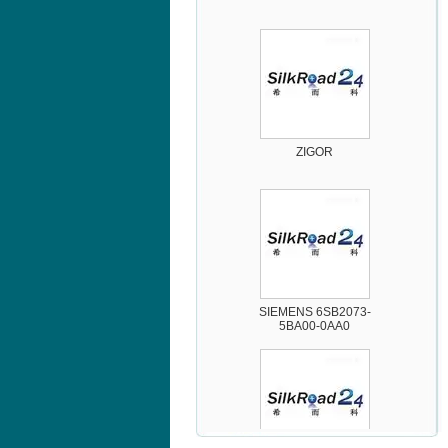
ZIGOR
SIEMENS 6SB2073-
5BA00-0AA0
PMA Prozess- und