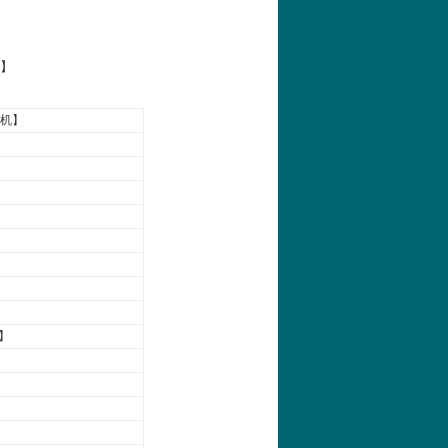
输】
机】
G】