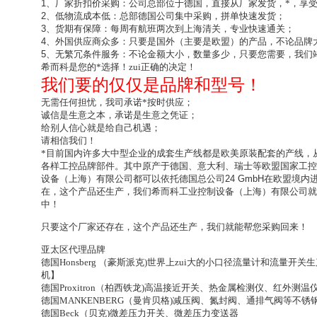
1
、厂家折扣价采购：公司总部位于德国，直接从厂家发货，*，享
2
、低物流成本低：总部德国公司集中采购，拼单快速发货；
3
、货期有保障：每周有航班两次到上海清关，专业快速通关；
4
、外国供应商众多：只要是国外（主要是欧盟）的产品，不论品牌
5
、无繁冗条件服务：不论金额大小，数量多少，只要您需要，我们
希而科是您的*选择！zui正确的决定！
我们要的仅仅是品牌和型号！
无需任何担忧，我司承诺
*按时供应；
诚信是生意之本，承诺是生意之凭证；
给别人信心就是给自己机遇；
请相信我们！
*目前国内许多大中型企业的成套生产线都是欧美原装配套的产线，
各样工控品牌部件。其中原产于德国、意大利、瑞士等欧盟国家工控
设备（上海）有限公司都可以依托德国总公司
24 GmbH
在欧盟境内
在，这个产品还生产，我们希而科工业控制设备（上海）有限公司就
中！
只要这个厂家还存在，这个产品还生产，我们就能帮您采购回来！
亚太区代理品牌
德国Honsberg （豪斯派克)世界上zui大的小口径流量计和流量
机】
德国Proxitron（柏西铁龙)高温接近开关、热金属检测仪、红外测温
德国MANKENBERG（曼肯贝格)减压阀、氮封阀、通排气阀等不
德国Beck（贝克)微差压力开关、微差压力变送器