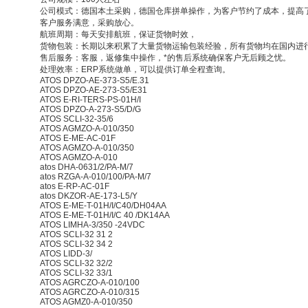
公司模式：德国本土采购，德国仓库拼单操作，为客户节约了成本，提高
客户服务满意，采购放心。
航班周期：每天安排航班，保证货物时效，
货物包装：长期以来积累了大量货物运输包装经验，所有货物均在国内进
售后服务：客服，返修集中操作，*的售后系统确保客户无后顾之忧。
处理效率：ERP系统做单，可以提供订单全程查询。
ATOS DPZO-AE-373-S5/E.31
ATOS DPZO-AE-273-S5/E31
ATOS E-RI-TERS-PS-01H/I
ATOS DPZO-A-273-S5/D/G
ATOS SCLI-32-35/6
ATOS AGMZO-A-010/350
ATOS E-ME-AC-01F
ATOS AGMZO-A-010/350
ATOS AGMZO-A-010
atos DHA-0631/2/PA-M/7
atos RZGA-A-010/100/PA-M/7
atos E-RP-AC-01F
atos DKZOR-AE-173-L5/Y
ATOS E-ME-T-01H/I/C40/DH04AA
ATOS E-ME-T-01H/I/C 40 /DK14AA
ATOS LIMHA-3/350 -24VDC
ATOS SCLI-32 31 2
ATOS SCLI-32 34 2
ATOS LIDD-3/
ATOS SCLI-32 32/2
ATOS SCLI-32 33/1
ATOS AGRCZO-A-010/100
ATOS AGRCZO-A-010/315
ATOS AGMZ0-A-010/350