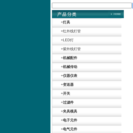
+
灯具
+
红外线灯管
+
LED灯
+
紫外线灯管
+
机械配件
+
机械传动
+
仪器仪表
+
变送器
+
开关
+
过滤件
+
夹具模具
+
电子元件
+
电气元件