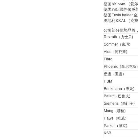
德国Ahlborn 
Inficon Valve型号
德国FSG 线性传
VSA016-X 250-255
德国
Erwin halder
全
奥地利KRAL（克
公司部分优势品牌
Rexroth（力士乐)
Sommer（索玛)
Atos（阿托斯)
MSE Filterpressen
GmbH
Fibro
Phoenix（菲尼克斯
堡盟（宝盟）
HBM
Brinkmann（布曼)
Balluff（巴鲁夫)
Siemens（西门子)
DRAGER氧气检测仪
氧气浓度
Moog（穆格)
25%POLYTRON
Hawe（哈威）
3000 22V
Parker（派克)
KSB