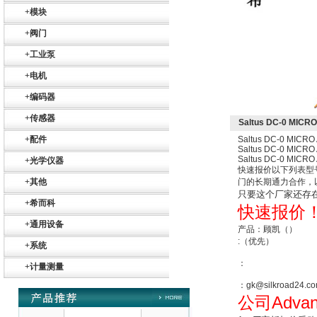
+
模块
+
阀门
+
工业泵
+
电机
德国HBM
+
编码器
+
传感器
Saltus DC-0 MICRO
+
配件
Saltus DC-0 MICRO
Saltus DC-0 MICRO
Saltus DC-0 MICRO
+
光学仪器
快速报价以下列表型
+
其他
门的长期通力合作，
ZIGOR
只要这个厂家还存
+
希而科
快速报价
+
通用设备
产品：顾凯（）
:（优先）
+
系统
：
+
计量测量
：gk@silkroad24.c
Advan
公司
SIEMENS 6SB2073-
5BA00-0AA0