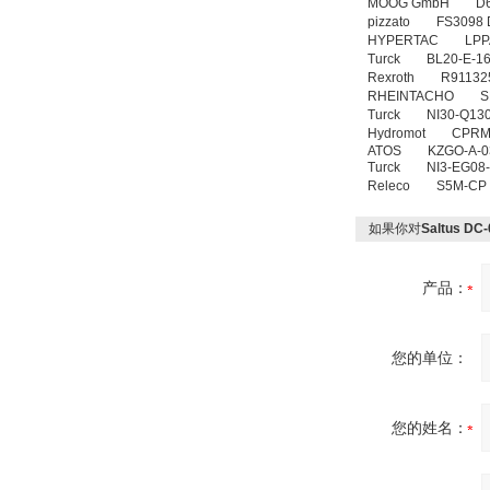
MOOG GmbH D6
pizzato FS3098
HYPERTAC LPPA-
Turck BL20-E-16
Rexroth R91132
RHEINTACHO SMP
Turck NI30-Q13
Hydromot CPR
ATOS KZGO-A-0
Turck NI3-EG08
Releco S5M-C
如果你对
Saltus DC
产品：
您的单位：
您的姓名：