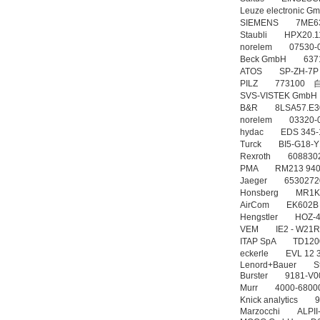
Leuze electronic
SIEMENS 7ME6
Staubli HPX20.
norelem 0753
Beck GmbH 6
ATOS SP-ZH-7
PILZ 773100
SVS-VISTEK G
B&R 8LSA57.E3
norelem 03320
hydac EDS 345
Turck BI5-G18-
Rexroth 60883
PMA RM213 940
Jaeger 653027
Honsberg MR1K
AirCom EK602B 
Hengstler HOZ-
VEM IE2 - W21
ITAP SpA TD12
eckerle EVL 12
Lenord+Bauer Ste
Burster 9181-
Murr 4000-6800
Knick analytics
Marzocchi ALPI