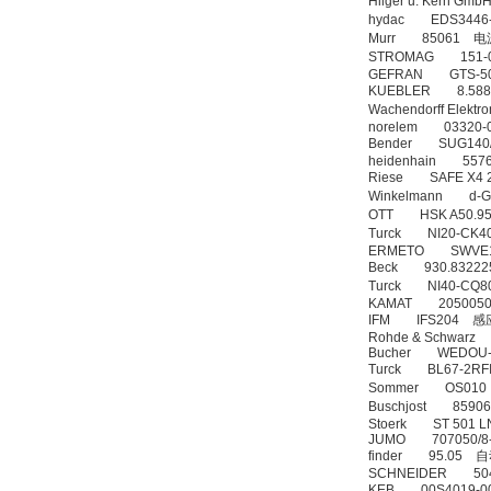
Hilger u. Kern 
hydac EDS3446
Murr 85061 电
STROMAG 151-04
GEFRAN GTS-5
KUEBLER 8.588
Wachendorff Elek
norelem 03320
Bender SUG14
heidenhain 557
Riese SAFE X4
Winkelmann d-GNRe
OTT HSK A50.95
Turck NI20-CK4
ERMETO SWVE
Beck 930.832
Turck NI40-CQ8
KAMAT 20500
IFM IFS204 
Rohde & Schwar
Bucher WEDOU-4
Turck BL67-2RF
Sommer OS01
Buschjost 8590
Stoerk ST 501 
JUMO 707050/
finder 95.05
SCHNEIDER 504
KEB 00S4019-0