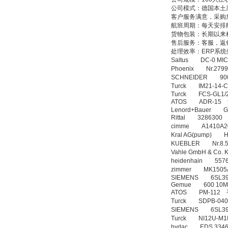
公司模式：德国本土
客户服务满意，采购
航班周期：每天安排
货物包装：长期以来
ZIGOR
售后服务：客服，返
处理效率：ERP系
Saltus DC-0 MI
Phoenix Nr.2
SCHNEIDER 90
Turck IM21-14-
Turck FCS-GL1/
ATOS ADR-15
Lenord+Bauer G
Rittal 328630
SIEMENS 6SB2073-
cimme A1410A
5BA00-0AA0
Kral AG(pump)
KUEBLER Nr.8.5
Vahle GmbH & Co
heidenhain 5
zimmer MK150
SIEMENS 6SL39
Gemue 600 10M56
ATOS PM-112
Turck SDPB-040
PMA Prozess- und
SIEMENS 6SL39
Maschinen-
Automation GmbH
Turck NI12U-M1
hydac EDS 3346