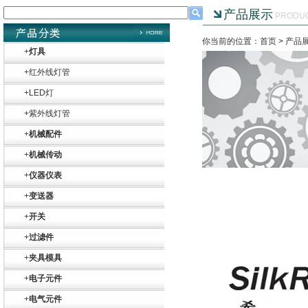
产品展示
PRODU
你当前的位置：首页 >
产品
+
灯具
+
红外线灯管
+
LED灯
+
紫外线灯管
+
机械配件
+
机械传动
+
仪器仪表
+
变送器
+
开关
+
过滤件
+
夹具模具
Belimo SF24A-
+
电子元件
SR+KH-AFB AF24-
MFT
+
电气元件