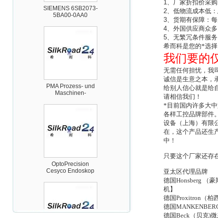
1
、厂家折扣价采购
2
、低物流成本低：
3
、货期有保障：每
4
、外国供应商众多
5
、无繁冗条件服务
希而科是您的*选择
我们要的
无需任何担忧，我
PMA Prozess- und
Maschinen-
诚信是生意之本，
Automation GmbH
给别人信心就是给
请相信我们！
*目前国内许多大
各样工控品牌部件
设备（上海）有限
在，这个产品还生
中！
OptoPrecision
Cesyco Endoskop
只要这个厂家还存
HTO 38 内窥镜
亚太区代理品牌
德国Honsber
机】
德国Proxitro
德国MANKENB
德国Beck（贝克