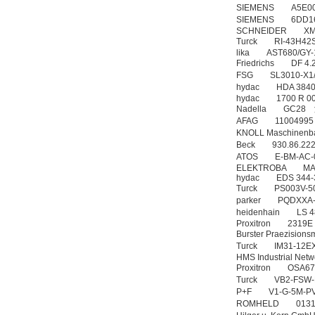
SIEMENS A5E0
SIEMENS 6DD1
SCHNEIDER XM
Turck RI-43H42
lika AST680/GY
Friedrichs DF 4.2
FSG SL3010-X1/G
hydac HDA 3840
hydac 1700 R 
DRAGER氧气检测仪
Nadella GC2
氧气浓度
AFAG 110049
25%POLYTRON
KNOLL Maschine
3000 22V
Beck 930.86.22
ATOS E-BM-AC
ELEKTROBA MAS-2 
hydac EDS 344-
Turck PS003V-5
parker PQDXX
heidenhain LS
W.Soehngen GmbH
Proxitron 2319E
Burster Praezis
Turck IM31-12E
HMS Industrial 
Proxitron OSA
Turck VB2-FSW-
P+F V1-G-5M-
ROMHELD 013144