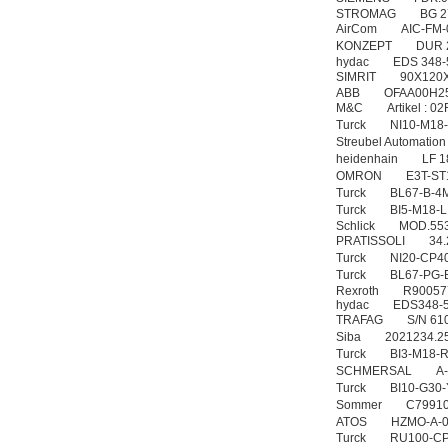
STROMAG BG 270
AirCom AIC-FM
KONZEPT DUR 
hydac EDS 348-5
SIMRIT 90X12
ABB OFAA00H2
M&C Artikel : 
Turck NI10-M18
Streubel Automat
heidenhain LF
OMRON E3T-ST
Turck BL67-B-4
Turck BI5-M18-
Schlick MOD.553
PRATISSOLI 34.20
Turck NI20-CP4
Turck BL67-PG-
Rexroth R900577
hydac EDS348-5
TRAFAG S/N 6
Siba 2021234
Turck BI3-M18-
SCHMERSAL A-K6
Turck BI10-G30
Sommer C7991
ATOS HZMO-A-0
Turck RU100-CP