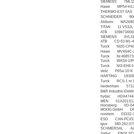
SIEMENS 7ML1
Hawe MP54-H13,
THERMO-EST SAS 
SCHNEIDER 90
Ahlborn MA26
TITAN 11 VS3
ATB 109873/000
SIEMENS 3VL31
ATB CD 63 M1
Turck NI20-CP4
Hawe MVX64C
Turck Nr.468573
Turck WAS4-2/P
Turck NI3-EH6.
stotz P65a-10
HARTING 1930
Turck RCS-1 n
heidenhain 5
B&R Industrie-E
hydac HDA4744
MEN 01A201S
Honsberg VD-0
MOOG GmbH D6
norelem 03332
ESD CAN-PCI/33
igus 380.262.07
SCHMERSAL AZ
Saltus EINSLSCH