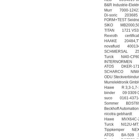
B&R Industrie-E
Murr 7000-124
Di-soric 203685 
FORM+TEST Seid
SIKO MB2000,
TITAN 1721 
Rexroth certifi
HAAKE 20484,
novafluid 4001
SCHMERSAL Z
Turck NI40-CP
INTERNORMEN 
ATOS DKER-17
SCHARCO NIWA 
ODU Steckverbind
Murrelektronik 
Hawe R 3,3-1,7-
binder 09 0309
suco 0161-437
Sommer BDST
Beckhoff Autom
nicotra gebhard
Hawe MVX64C
Turck NI12U-MT
Tippkemper NE
ATOS BA-509