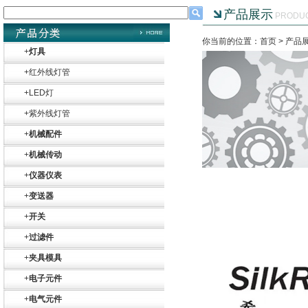
产品展示
PRODU
你当前的位置：首页 >
产品
+
灯具
+
红外线灯管
+
LED灯
Belimo SF24A-
SR+KH-AFB AF24-
+
紫外线灯管
MFT
+
机械配件
+
机械传动
+
仪器仪表
+
变送器
德国HBM
+
开关
+
过滤件
+
夹具模具
+
电子元件
+
电气元件