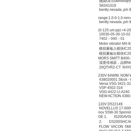
德国GESSMANN
SK041019
bently nevada ,p/n
W.Soehngen GmbH
range:1.0-0-1.0
bently nevada ,p/n
(0-125 um pp) =
10030-05-30-10
7402－040－0
Motor vibrator 
模拟量输入模块IC2
模拟量输出模块IC2
MORS SMITT B40
湿度传感器，品牌MAM
20QTVR2-CT RAY
230V 64W/M. NOM 
438020001 Stock
Versa VSG-3421-
VSP-4502-316
VGG-4422-U-A
NEW ACTION 4380
120V D522149
NOVELLUS 17-0
nov SSW-30 Spin
GE 1. IS200A
2. DS200SHC
FLOW VACON 5M