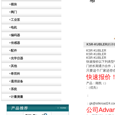
ZIGOR
+
模块
+
阀门
+
工业泵
+
电机
+
编码器
+
传感器
SIEMENS 6SB2073-
KSR-KUBLER
的详
5BA00-0AA0
+
配件
KSR-KUBLER
KSR-KUBLER
KSR-KUBLER
+
光学仪器
快速报价以下列表型
+
其他
门的长期通力合作，
只要这个厂家还存
+
希而科
快速报价
+
通用设备
产品：顾凯（）
PMA Prozess- und
:（优先）
+
系统
Maschinen-
Automation GmbH
：
+
计量测量
：gk@silkroad24.c
Advan
公司