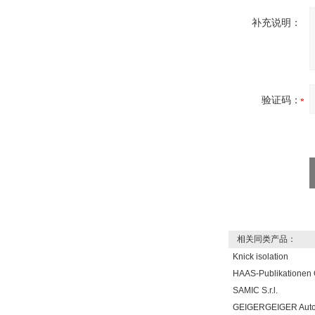
补充说明：
验证码：
相关同类产品：
Knick isolation
HAAS-Publikatione
SAMIC S.r.l.
GEIGERGEIGER Aut