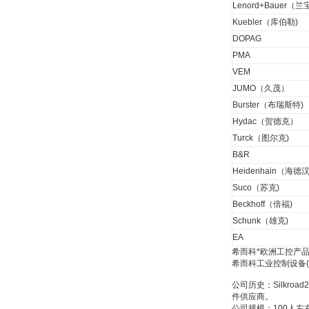
Lenord+Bauer（兰
Kuebler（库伯勒)
DOPAG
PMA
VEM
德国HBM
JUMO（久茂）
Burster（布瑞斯特)
Hydac（贺德克）
Turck（图尔克)
B&R
Heidenhain（海德汉
ZIGOR
Suco（苏克)
Beckhoff（倍福)
Schunk（雄克)
EA
希而科*欧洲工控产品
希而科工业控制设备
公司历史：Silkr
SIEMENS 6SB2073-
件供应商。
5BA00-0AA0
公司规模：100人左