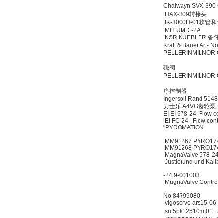
Chalwayn SVX-
Inficon Valve型号
HAX-309转接
VSA016-X 250-255
IK-3000H-01
MIT UMD -2A
KSR KUEBLER 备件
Kraft & Bauer Art-
PELLERINMILNOR
磁阀
PELLERINMILNOR
MSE Filterpressen
GmbH
序控制器
Ingersoll Rand 
力士乐 A4VG齿
EI EI 578-24 Flow
EI FC-24 Flow co
"PYROMATION
MM91267 PYRO174
MM91268 PYRO174
MagnaValve 578-24
Justierung und Ka
DRAGER氧气检测仪
氧气浓度
-24 9-001003
25%POLYTRON
MagnaValve Control
3000 22V
No 84799080
vigoservo ars
sn 5pk12510mf