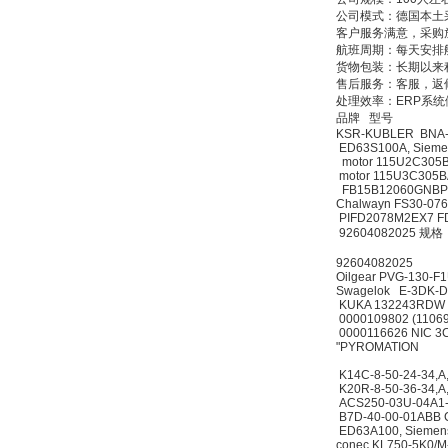
公司模式：德国本土
客户服务满意，采购
航班周期：每天安排
货物包装：长期以来
售后服务：客服，返
处理效率：ERP系
品牌 型号
KSR-KUBLER BNA
PMA Prozess- und
ED63S100A, Si
Maschinen-
motor 115U2C3
Automation GmbH
motor 115U3C3
FB15B12060GNBPR
Chalwayn FS30-
PIFD2078M2EX7 
92604082025 规格：9
92604082025
Oilgear PVG-130
Swagelok E-3DK
OptoPrecision
KUKA 132243RDW
Cesyco Endoskop
0000109802 (110
HTO 38 内窥镜
0000116626 NIC
"PYROMATION
K14C-8-50-24-34,
K20R-8-50-36-34
ACS250-03U-04A1-
B7D-40-00-01ABB
ED63A100, Siem
conec KL750-5