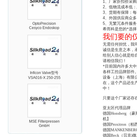
1
、厂家折扣价采购
2
、低物流成本低：
3
、货期有保障：每
OptoPrecision
4
、外国供应商众多
Cesyco Endoskop
HTO 38 内窥镜
5
、无繁冗条件服务
希而科是您的*选择
我们要的
无需任何担忧，我
诚信是生意之本，
给别人信心就是给
请相信我们！
Inficon Valve型号
*目前国内许多大
VSA016-X 250-255
各样工控品牌部件
设备（上海）有限
在，这个产品还生
中！
只要这个厂家还存
亚太区代理品牌
MSE Filterpressen
德国Honsber
GmbH
机】
德国Proxitro
德国MANKENB
德国Beck（贝克