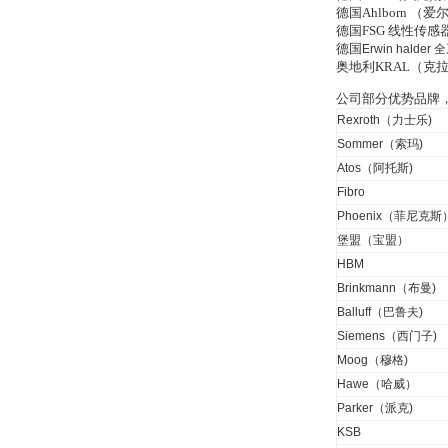
德国Ahlborn 
德国FSG 线性传
德国
Erwin halder
全
奥地利KRAL（克
DRAGER氧气检测仪
氧气浓度
公司部分优势品牌
25%POLYTRON
Rexroth（力士乐)
3000 22V
Sommer（索玛)
Atos（阿托斯)
Fibro
Phoenix（菲尼克斯
W.Soehngen GmbH
堡盟（宝盟）
HBM
Brinkmann（布曼)
Balluff（巴鲁夫)
Siemens（西门子)
Moog（穆格)
Hawe（哈威）
Belimo SF24A-
Parker（派克)
SR+KH-AFB AF24-
MFT
KSB