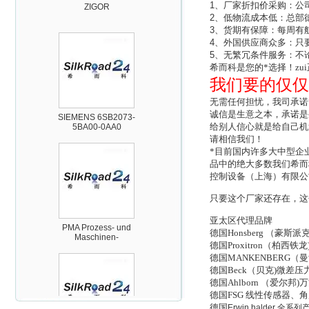
1
、厂家折扣价采购：公
2
、低物流成本低：总部
3
、货期有保障：每周有
4
、外国供应商众多：只
5
、无繁冗条件服务：不
希而科是您的*选择！zu
我们要的仅仅
SIEMENS 6SB2073-
无需任何担忧，我司承诺
5BA00-0AA0
诚信是生意之本，承诺是
给别人信心就是给自己机
请相信我们！
*目前国内许多大中型企
品中的绝大多数我们希而
控制设备（上海）有限公
只要这个厂家还存在，这
PMA Prozess- und
Maschinen-
亚太区代理品牌
Automation GmbH
德国Honsberg （
德国Proxitron（
德国MANKENBERG
德国Beck（贝克)微差
德国Ahlborn （爱尔
德国FSG 线性传感器
德国
Erwin halder
全系列