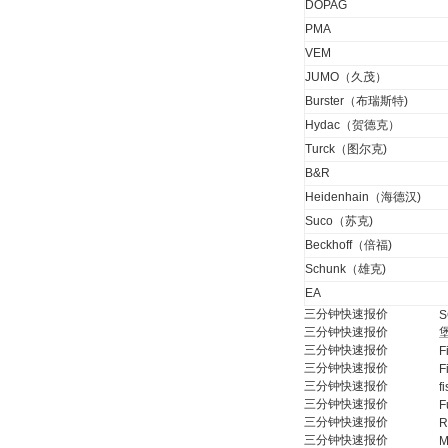
DOPAG
PMA
DRAGER氧气检测仪
VEM
氧气浓度
25%POLYTRON
JUMO（久茂）
3000 22V
Burster（布瑞斯特)
Hydac（贺德克）
Turck（图尔克)
B&R
Heidenhain（海德汉)
W.Soehngen GmbH
Suco（苏克)
Beckhoff（倍福)
Schunk（雄克)
EA
三分钟快速报价
S
三分钟快速报价
三分钟快速报价
F
Belimo SF24A-
三分钟快速报价
F
SR+KH-AFB AF24-
三分钟快速报价
f
MFT
三分钟快速报价
F
三分钟快速报价
R
三分钟快速报价
M