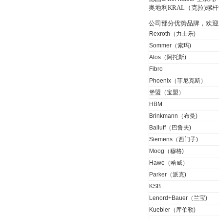
OptoPrecision
奥地利KRAL（克拉)
Cesyco Endoskop
HTO 38 内窥镜
公司部分优势品牌，欢迎
Rexroth（力士乐)
Sommer（索玛)
Atos（阿托斯)
Fibro
Phoenix（菲尼克斯）
Inficon Valve型号
VSA016-X 250-255
堡盟（宝盟）
HBM
Brinkmann（布曼)
Balluff（巴鲁夫)
Siemens（西门子)
Moog（穆格)
MSE Filterpressen
Hawe（哈威）
GmbH
Parker（派克)
KSB
Lenord+Bauer（兰宝)
Kuebler（库伯勒)