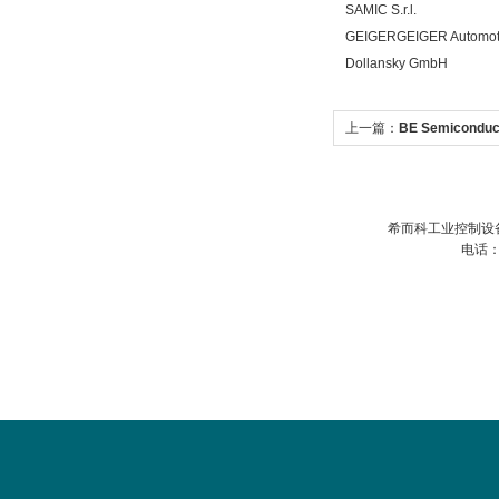
SAMIC S.r.l.
GEIGERGEIGER Automot
Dollansky GmbH
上一篇：
BE Semiconducto
希而科工业控制设
电话：