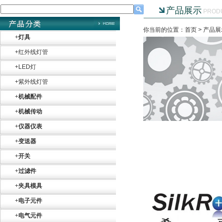
产品展示
PROD
你当前的位置：首页 >
产品展
+
灯具
+
红外线灯管
+
LED灯
+
紫外线灯管
+
机械配件
+
机械传动
+
仪器仪表
+
变送器
+
开关
+
过滤件
+
夹具模具
+
电子元件
+
电气元件