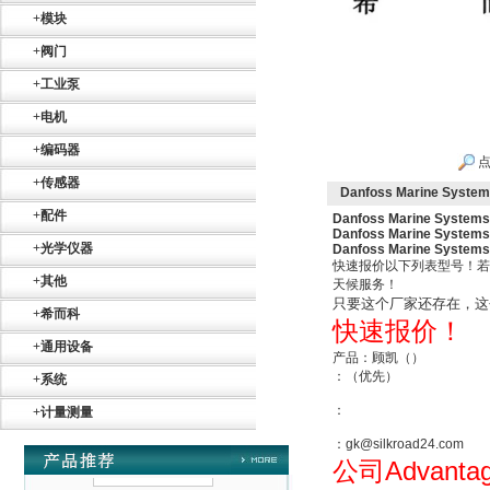
+
模块
+
阀门
+
工业泵
Belimo SF24A-
+
电机
SR+KH-AFB AF24-
MFT
+
编码器
点
+
传感器
Danfoss Marine Syste
+
配件
Danfoss Marine Systems 
Danfoss Marine Systems 
+
光学仪器
Danfoss Marine Systems 
快速报价以下列表型号！若
+
其他
天候服务！
德国HBM
只要这个厂家还存在，这
+
希而科
快速报价！
+
通用设备
产品：顾凯（）
：（优先）
+
系统
：
+
计量测量
：gk@silkroad24.com
Advanta
ZIGOR
公司