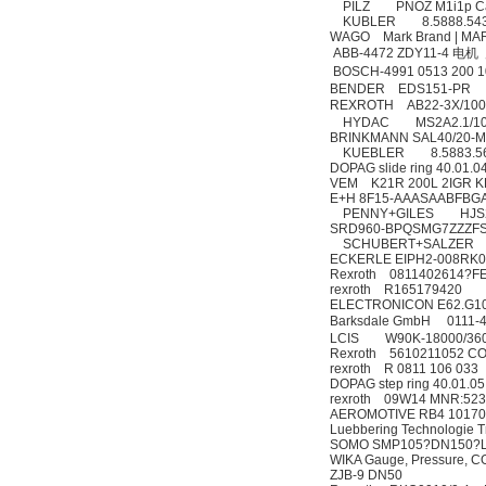
PILZ PNOZ M1i1p
KUBLER 8.5888.
WAGO Mark Brand |
ABB-4472 ZDY11
BOSCH-4991 0513 
MSE Filterpressen
BENDER EDS151-
GmbH
REXROTH AB2
HYDAC MS2A2.1
BRINKMANN SAL
KUEBLER 8.5883
DOPAG slide ring
VEM K21R 200L 2IGR
E+H 8F15-AAA
PENNY+GILES 
SRD960-BPQSMG
SCHUBERT+SALZER
DRAGER氧气检测仪
ECKERLE EIPH2
Rexroth 0811
氧气浓度
rexroth 
25%POLYTRON
ELECTRONICON 
3000 22V
Barksdale Gm
LCIS W90K-18000/
Rexroth 5610
rexroth R 0811 1
DOPAG step ring 
rexroth 09
AEROMOTIVE RB
Luebbering Techno
W.Soehngen GmbH
SOMO SMP105?DN1
WIKA Gauge, Pressure
ZJB-9 DN50