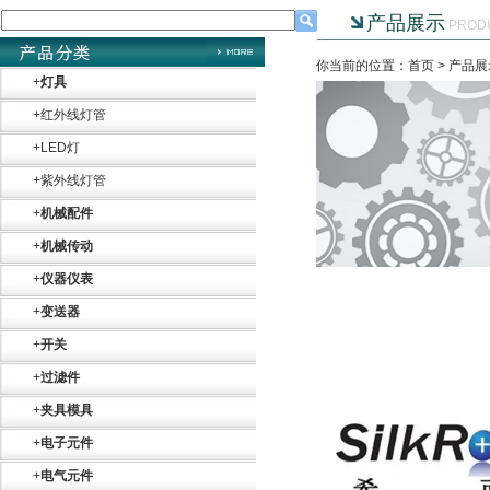
产品展示
PROD
Belimo SF24A-
SR+KH-AFB AF24-
你当前的位置：首页 >
产品展
MFT
+
灯具
+
红外线灯管
+
LED灯
+
紫外线灯管
+
机械配件
德国HBM
+
机械传动
+
仪器仪表
+
变送器
+
开关
+
过滤件
ZIGOR
+
夹具模具
+
电子元件
+
电气元件