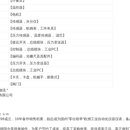
【计量泵】
【温控器】
【电机】
【传感器，水分仪】
【传感器，欧姆表，工件夹具】
【压力传感器， 温度传感器， 滤芯】
【接近开关，总线模块，压力变送器】
【控制器 ，总线模块，工业PC】
【编码器，光栅尺及其配件】
【压力开关，压力变送器】
【总线模块，工业PC】
【卡爪，卡盘，机械手，膨胀式】
【阀门】
物流 *
)有限公司
。。ｃｏｍ
24于1999成立，16年备件销售积累，励志成为国内“零出错率”欧洲工业自动化仪器仪表，
德国仓库拼单操作，为客户节约了成本，提高了采购效率。提供原装正品，真正做到