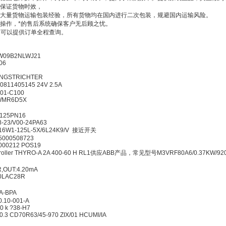
保证货物时效，
了大量货物运输包装经验，所有货物均在国内进行二次包装，规避国内运输风险。
操作，*的售后系统确保客户无后顾之忧。
，可以提供订单全程查询。
95408
080EW09B2NLWJ21
CS 06
9027
?HRUNGSTRICHTER
磁阀 0811405145 24V 2.5A
7-00-1R01-C100
900465984?4WMR6D5X
JL1040DN125PN16
EQ6Q5-08-23/V00-24PA63
DE16W1-125L-5X/6L24K9/V 接近开关
 45000508723
-085-000212 POS19
 Controller THYRO-A 2A 400-60 H RL1供应ABB产品，常见型号M3VRF80A6/0.3
..16BAR,OUT:4.20mA
MT16B180LAC28R
 编码器
ES-A-BPA
-00.10-001-A
120 k ?38-H7
8377 22/0.3 CD70R63/45-970 ZIX/01 HCUMI/IA
M1000