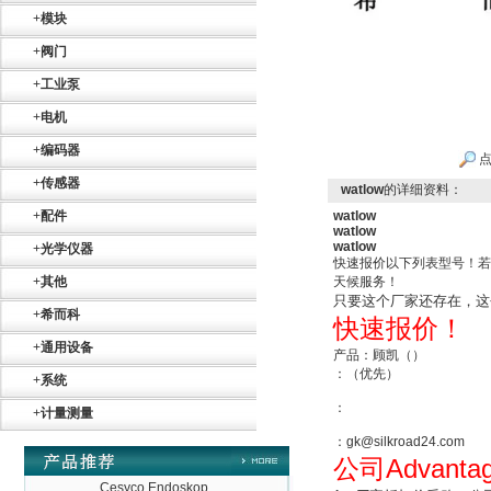
+
模块
+
阀门
+
工业泵
SIEMENS 6SB2073-
5BA00-0AA0
+
电机
+
编码器
点
+
传感器
watlow
的详细资料：
+
配件
watlow
watlow
watlow
+
光学仪器
PMA Prozess- und
快速报价以下列表型号！若
Maschinen-
+
其他
天候服务！
Automation GmbH
只要这个厂家还存在，这
+
希而科
快速报价！
+
通用设备
产品：顾凯（）
：（优先）
+
系统
：
+
计量测量
OptoPrecision
：gk@silkroad24.com
Cesyco Endoskop
Advanta
公司
HTO 38 内窥镜