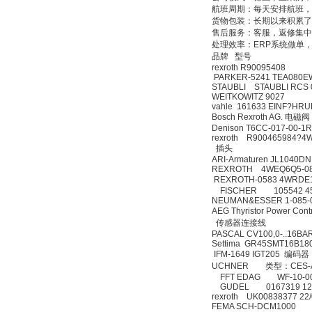
航班周期：每天安排航班，
货物包装：长期以来积累
PMA Prozess- und
售后服务：客服，返修集中
Maschinen-
处理效率：ERP系统做单
Automation GmbH
品牌 型号
rexroth R900
PARKER-5241 TEA
STAUBLI STAUBLI R
WEITKOWITZ 
vahle 161633 EINF
Bosch Rexroth AG. 电
Denison T6CC-01
rexroth R
OptoPrecision
插头
Cesyco Endoskop
ARI-Armaturen 
HTO 38 内窥镜
REXROTH 4W
REXROTH-0583 4WR
FISCHER 105542
NEUMAN&ESSER 1
AEG Thyristor Power
传感器连接线
PASCAL CV100,0-
Settima GR45S
IFM-1649 IGT205
Inficon Valve型号
UCHNER 类型：C
VSA016-X 250-255
FFT EDAG WF-10
GUDEL 0167319 
rexroth UK0083
FEMA SCH-DC