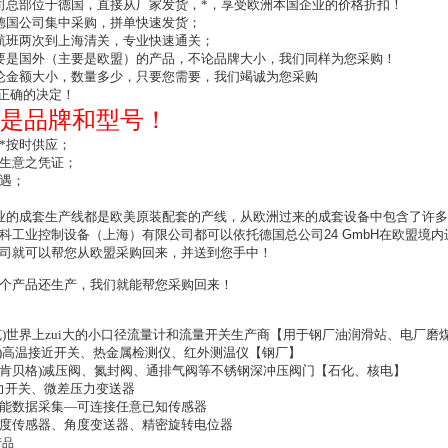
司总部位于德国，直接从厂家发货，*，享受欧洲本国企业的价格折扣！
德国公司集中采购，拼单快速发货；
航班两次到上海清关，专业快速通关；
要是国外（主要是欧盟）的产品，不论品牌大小，我们同样为您采购！
论金额大小，数量多少，只要您需要，我们竭诚为您采购
i正确的决定！
是品牌和型号！
*按时供应；
生意之凭证；
遇；
业的成套生产线都是欧美原装配套的产线，从欧洲过来的成套设备中包含了许
科工业控制设备（上海）有限公司都可以依托德国总公司
24 GmbH
在欧盟境内
司就可以帮您从欧盟采购回来，并送到您手中！
个产品还生产，我们就能帮您采购回来！
豪斯派克)世界上zui大的小口径流量计和流量开关生产商【用于钢厂油润滑站、电厂磨
柏西铁龙)高温接近开关、热金属检测仪、红外测温仪【钢厂】
（曼肯贝格)减压阀、氮封阀、通排气阀等不锈钢深冲压阀门【石化、核电】
压力开关、微差压力变送器
邦)万能数据采集—可连接任意已知传感器
、角度传感器、角度变送器、精密旋转电位器
产品