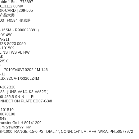
 Cable 1.5m 773897
5431.3112 80MA
 MARK-CARD | 209-505
-4 电机 产品大类
200 103 F0584 传感器
PR
2-3X/100-16SM（R900023391）
/100/1450
40/20-MV-211
.562B.G223.0050
 40.01.04 101509
 KL NS TWS VL HW
SAABFBGAK
HJS2/S.C
7ZZZFS
 7010/040V10202-1M-146
-008RK0-11
402614?FESX 32CA-1X/320LZ4M
R165179420
E62.G10-202B20
bH 0111-483（UNS-VA1/4-K3-VA52/1）
3600-45/45-9N-N-LL-R
211052 CONNECTION PLATE ED07-G3/8
06 033
40.01.05 101510
W14 MNR:5230070100
4 10170048
logie Transfer GmbH 80141209
50?Limit?switch??FKM
, CGP1000, RANGE -15-0 PSI, DIAL:4", CONN: 1/4" LM, MFR: WIKA, P