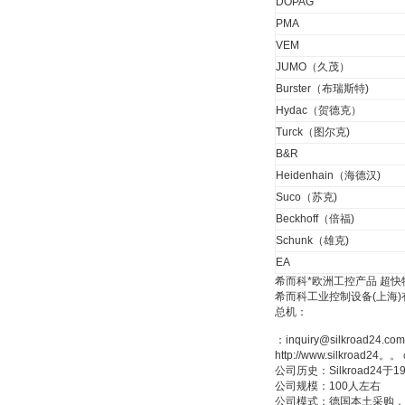
DOPAG
德国HBM
PMA
VEM
JUMO（久茂）
Burster（布瑞斯特)
Hydac（贺德克）
Turck（图尔克)
B&R
ZIGOR
Heidenhain（海德汉)
Suco（苏克)
Beckhoff（倍福)
Schunk（雄克)
EA
希而科*欧洲工控产品 超快
希而科工业控制设备(上海
SIEMENS 6SB2073-
总机：
5BA00-0AA0
：inquiry@silkroad24.com
http://www.silkroad24
公司历史：Silkroad
公司规模：100人左右
公司模式：德国本土采购，