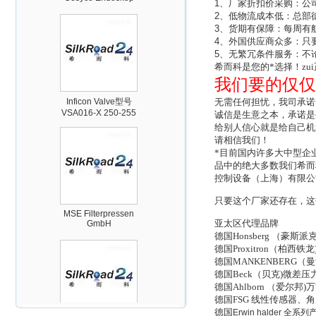
1
、厂家折扣价采购：公
2
、低物流成本低：总部
3
、货期有保障：每周有
4
、外国供应商众多：只
5
、无繁冗条件服务：不
希而科是您的*选择！zu
Inficon Valve型号
我们要的仅仅
VSA016-X 250-255
无需任何担忧，我司承诺
诚信是生意之本，承诺是
给别人信心就是给自己机
请相信我们！
*目前国内许多大中型企
品中的绝大多数我们希而
控制设备（上海）有限公
MSE Filterpressen
GmbH
只要这个厂家还存在，这
亚太区代理品牌
德国Honsberg （
德国Proxitron（
德国MANKENBERG
德国Beck（贝克)微差
德国Ahlborn （爱尔
德国FSG 线性传感器
DRAGER氧气检测仪
德国
Erwin halder
全系列