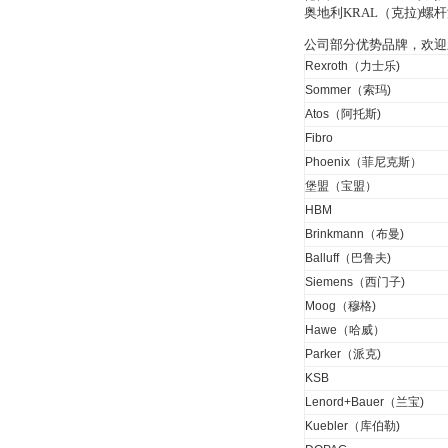
氧气浓度
奥地利KRAL（克拉)
25%POLYTRON
3000 22V
公司部分优势品牌，欢迎
Rexroth（力士乐)
Sommer（索玛)
Atos（阿托斯)
Fibro
W.Soehngen GmbH
Phoenix（菲尼克斯）
堡盟（宝盟）
HBM
Brinkmann（布曼)
Balluff（巴鲁夫)
Siemens（西门子)
Belimo SF24A-
Moog（穆格)
SR+KH-AFB AF24-
MFT
Hawe（哈威）
Parker（派克)
KSB
Lenord+Bauer（兰宝)
Kuebler（库伯勒)