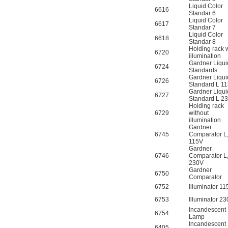
Liquid Color
6616
Standar 6
Liquid Color
6617
Standar 7
Liquid Color
6618
Standar 8
Holding rack 
6720
illumination
Gardner Liqui
6724
Standards
Gardner Liqui
6726
Standard L 1
Gardner Liqui
6727
Standard L 2
Holding rack
6729
without
illumination
Gardner
6745
Comparator L
115V
Gardner
6746
Comparator L
230V
Gardner
6750
Comparator
6752
Illuminator 1
6753
Illuminator 2
Incandescent
6754
Lamp
Incandescent
6405