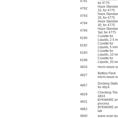
4791
for 4775
Haze Standar
4792
10, for 4775
Haze Standar
4793
20, for 4775
Haze Standar
4794
30, for 4775
Haze Standar
4795
Set, for 4775
Cuvette for
6180
Liquids, 2.5
Cuvette for
6182
Liquids, 5 m
Cuvette for
6183
Liquids, 10 
Cuvette for
6189
Liquids, 20 
4824
micro-wave-s
Battery Pack
4827
micro-wave-s
Docking Stati
4857
for 4824
Checking Tile,
4829
4824
BYKWARE sma
4831
process
BYKWARE sma
4862
lab
4840
wave-scan du