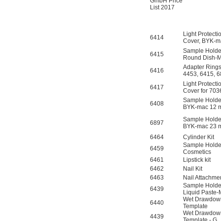
GmbH Price
List 2017
Light Protecti
6414
Cover, BYK-
Sample Holde
6415
Round Dish-
Adapter Rings,
6416
4453, 6415, 
Light Protecti
6417
Cover for 70
Sample Holde
6408
BYK-mac 12
Sample Holde
6897
BYK-mac 23
6464
Cylinder Kit
Sample Holde
6459
Cosmetics
6461
Lipstick kit
6462
Nail Kit
6463
Nail Attachme
Sample Holde
6439
Liquid Paste
Wet Drawdow
6440
Template
Wet Drawdow
4439
Template - G