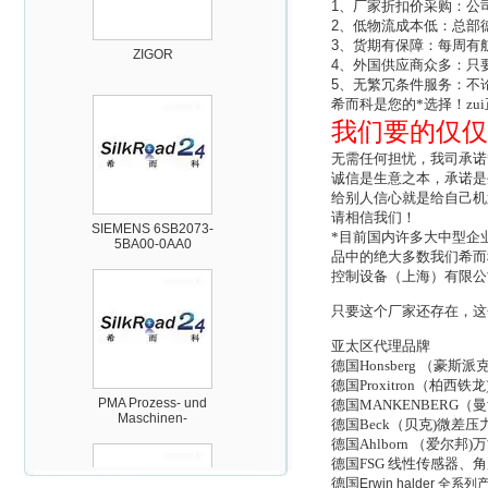
1
、厂家折扣价采购：公
ZIGOR
2
、低物流成本低：总部
3
、货期有保障：每周有
4
、外国供应商众多：只
5
、无繁冗条件服务：不
希而科是您的*选择！zu
我们要的仅仅
无需任何担忧，我司承诺
诚信是生意之本，承诺是
SIEMENS 6SB2073-
给别人信心就是给自己机
5BA00-0AA0
请相信我们！
*目前国内许多大中型企
品中的绝大多数我们希而
控制设备（上海）有限公
只要这个厂家还存在，这
亚太区代理品牌
PMA Prozess- und
德国Honsberg （
Maschinen-
德国Proxitron（
Automation GmbH
德国MANKENBERG
德国Beck（贝克)微差
德国Ahlborn （爱尔
德国FSG 线性传感器
德国
Erwin halder
全系列