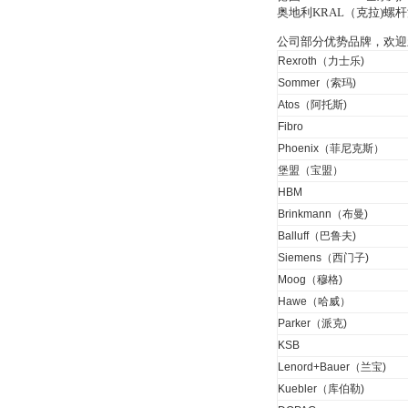
奥地利KRAL（克拉)
公司部分优势品牌，欢迎
OptoPrecision
Cesyco Endoskop
Rexroth（力士乐)
HTO 38 内窥镜
Sommer（索玛)
Atos（阿托斯)
Fibro
Phoenix（菲尼克斯）
堡盟（宝盟）
Inficon Valve型号
HBM
VSA016-X 250-255
Brinkmann（布曼)
Balluff（巴鲁夫)
Siemens（西门子)
Moog（穆格)
Hawe（哈威）
Parker（派克)
MSE Filterpressen
KSB
GmbH
Lenord+Bauer（兰宝)
Kuebler（库伯勒)