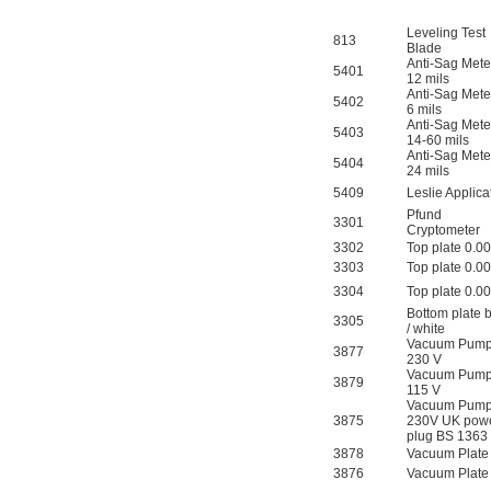
Leveling Test
813
Blade
Anti-Sag Mete
5401
12 mils
Anti-Sag Mete
5402
6 mils
Anti-Sag Mete
5403
14-60 mils
Anti-Sag Mete
5404
24 mils
5409
Leslie Applica
Pfund
3301
Cryptometer
3302
Top plate 0.0
3303
Top plate 0.0
3304
Top plate 0.0
Bottom plate 
3305
/ white
Vacuum Pum
3877
230 V
Vacuum Pum
3879
115 V
Vacuum Pum
3875
230V UK pow
plug BS 1363
3878
Vacuum Plate
3876
Vacuum Plate