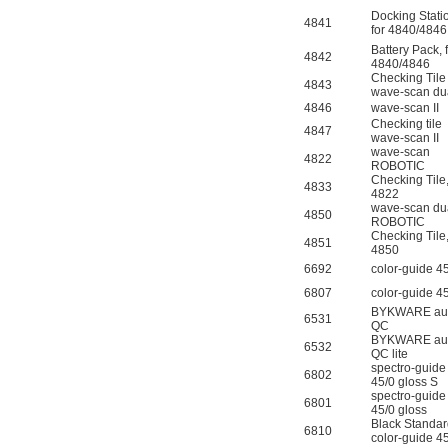
Docking Stati
4841
for 4840/484
Battery Pack, 
4842
4840/4846
Checking Tile
4843
wave-scan du
4846
wave-scan II
Checking tile
4847
wave-scan II
wave-scan
4822
ROBOTIC
Checking Tile,
4833
4822
wave-scan du
4850
ROBOTIC
Checking Tile,
4851
4850
6692
color-guide 4
6807
color-guide 4
BYKWARE aut
6531
QC
BYKWARE aut
6532
QC lite
spectro-guide
6802
45/0 gloss S
spectro-guide
6801
45/0 gloss
Black Standar
6810
color-guide 4