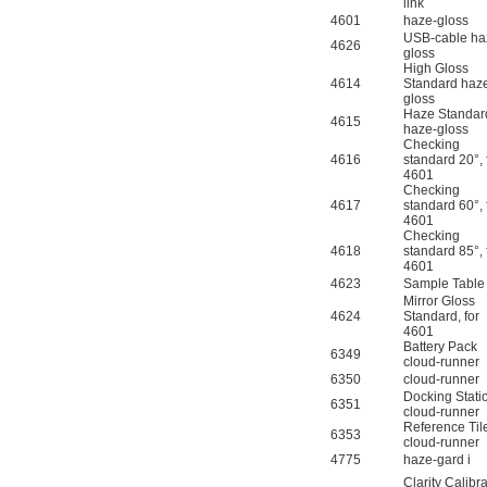
link
4601
haze-gloss
USB-cable ha
4626
W.Soehngen GmbH
gloss
High Gloss
4614
Standard haz
gloss
Haze Standar
4615
haze-gloss
Checking
4616
standard 20°, 
4601
Checking
4617
standard 60°, 
4601
Checking
4618
standard 85°, 
4601
4623
Sample Tabl
Mirror Gloss
4624
Standard, for
4601
Battery Pack
6349
cloud-runner
6350
cloud-runner
Docking Stati
6351
cloud-runner
Reference Til
6353
cloud-runner
4775
haze-gard i
Clarity Calibr