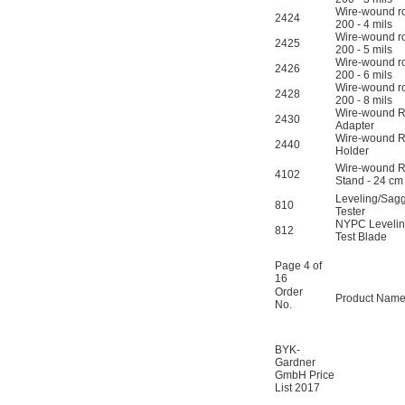
Wire-wound r
2424
200 - 4 mils
Wire-wound r
2425
200 - 5 mils
Wire-wound r
2426
200 - 6 mils
Wire-wound r
2428
200 - 8 mils
Wire-wound 
2430
Adapter
Wire-wound 
2440
Holder
Wire-wound 
4102
Stand - 24 c
Leveling/Sag
810
Tester
NYPC Leveli
812
Test Blade
Page 4 of
16
Order
Product Nam
No.
BYK-
Gardner
GmbH Price
List 2017