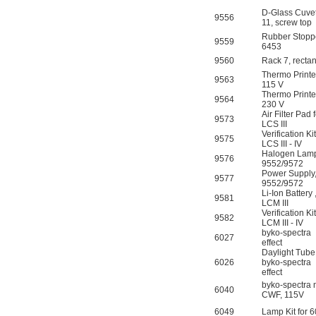
D-Glass Cuve
9556
11, screw top
Rubber Stopp
9559
6453
9560
Rack 7, recta
Thermo Printe
9563
115 V
Thermo Printe
9564
230 V
Air Filter Pad 
9573
LCS III
Verification Kit
9575
LCS III - IV
Halogen Lam
9576
9552/9572
Power Supply
9577
9552/9572
Li-Ion Battery 
9581
LCM III
Verification Kit
9582
LCM III - IV
byko-spectra
6027
effect
Daylight Tube
6026
byko-spectra
effect
byko-spectra 
6040
CWF, 115V
6049
Lamp Kit for 