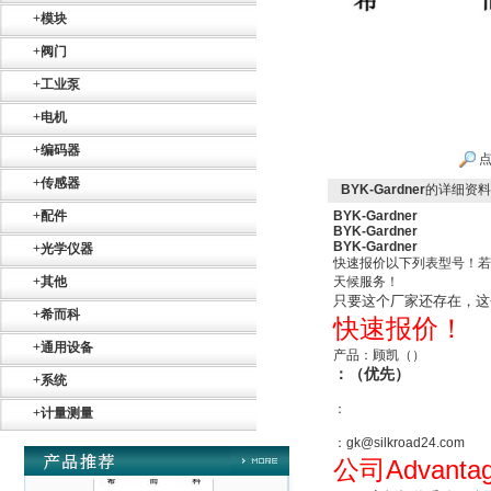
+
模块
+
阀门
+
工业泵
+
电机
+
编码器
Belimo SF24A-
点
SR+KH-AFB AF24-
+
传感器
MFT
BYK-Gardner
的详细资料
+
配件
BYK-Gardner
BYK-Gardner
BYK-Gardner
+
光学仪器
快速报价以下列表型号！若
+
其他
天候服务！
只要这个厂家还存在，这
+
希而科
快速报价！
德国HBM
+
通用设备
产品：顾凯（）
：（优先）
+
系统
：
+
计量测量
：gk@silkroad24.com
Advanta
公司