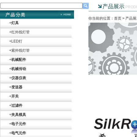
产品展示
PROD
你当前的位置：首页 >
产品展
+
灯具
+
红外线灯管
+
LED灯
+
紫外线灯管
+
机械配件
+
机械传动
+
仪器仪表
+
变送器
+
开关
+
过滤件
+
夹具模具
+
电子元件
+
电气元件