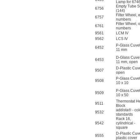
Lamp for 674
Empty Tube S
6756
(144)
Filter Wheel, 
6757
numbers
Filter Wheel, 
6761
numbers
9561
LCM IV
9562
LCS IV
P-Glass Cuvet
6452
11 mm
D-Glass Cuvet
6453
11 mm, open
D-Plastic Cuve
9507
open
P-Glass Cuvet
9508
10 x 10
P-Glass Cuvet
9509
10 x 50
Thermostat H
9511
Block
addista® - col
9532
standards
Rack 16,
9542
cylindrical -
square
D-Plastic Cuve
9555
plastic cover