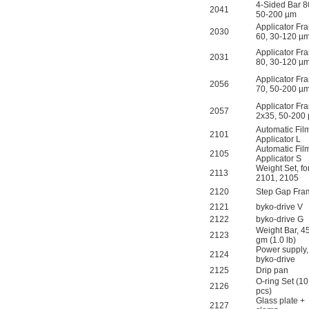
4-Sided Bar 8
2041
50-200 µm
Applicator Fr
2030
60, 30-120 µ
Applicator Fr
2031
80, 30-120 µ
Applicator Fr
2056
70, 50-200 µ
Applicator Fr
2057
2x35, 50-200
Automatic Fil
2101
Applicator L
Automatic Fil
2105
Applicator S
Weight Set, fo
2113
2101, 2105
2120
Step Gap Fr
2121
byko-drive V
2122
byko-drive G
Weight Bar, 4
2123
gm (1.0 lb)
Power supply, 
2124
byko-drive
2125
Drip pan
O-ring Set (10
2126
pcs)
Glass plate +
2127