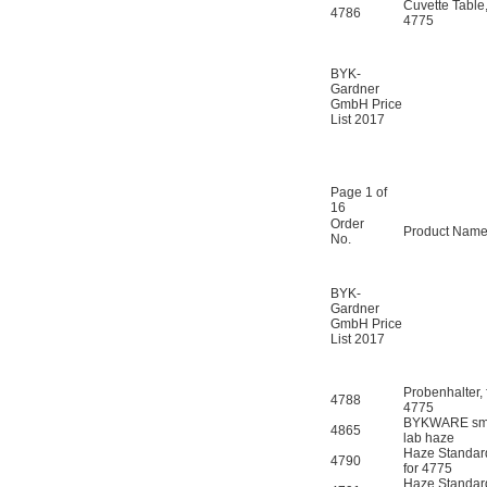
Cuvette Table,
4786
4775
BYK-
Gardner
GmbH Price
List 2017
Page 1 of
16
Order
Product Nam
No.
BYK-
Gardner
GmbH Price
List 2017
Probenhalter, 
4788
4775
BYKWARE sma
4865
lab haze
Haze Standar
4790
for 4775
Haze Standar