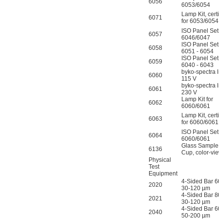
6056
6053/6054
Lamp Kit, certi
6071
for 6053/605
ISO Panel Set 
6057
6046/6047
ISO Panel Set 
6058
6051 - 6054
ISO Panel Set 
6059
6040 - 6043
byko-spectra l
6060
115 V
byko-spectra l
6061
230 V
Lamp Kit for
6062
6060/6061
Lamp Kit, certi
6063
for 6060/606
ISO Panel Set 
6064
6060/6061
Glass Sample
6136
Cup, color-vi
Physical
Test
Equipment
4-Sided Bar 6
2020
30-120 µm
4-Sided Bar 8
2021
30-120 µm
4-Sided Bar 6
2040
50-200 µm