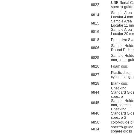
USB-Serial Ca
6822
spectro-guid
Sample Area
6814
Locator 4 mm
Sample Area
6815
Locator 11 m
Sample Area
6816
Locator 20 
6818
Protective St
Sample Holde
6806
Round Dish -
Sample Holde
6825
mm, color-gu
6826
Foam disc
Plastic disc,
6827
cylindrical gr
6828
Blank disc
Checking
6844
Standard Glos
spectro
Sample Holde
6845
mm, spectro
Checking
6846
Standard Glos
spectro S
6850
color-guide p
spectro-guide
6834
sphere gloss