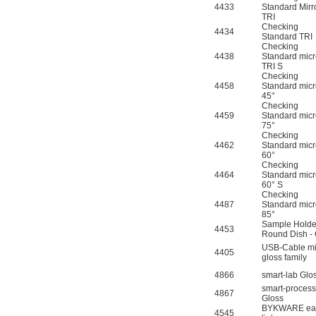
4433
Standard Mirro
Inficon Valve型号
TRI
VSA016-X 250-255
Checking
4434
Standard TRI
Checking
4438
Standard micr
TRI S
Checking
4458
Standard mic
45°
Checking
4459
Standard mic
MSE Filterpressen
75°
GmbH
Checking
4462
Standard mic
60°
Checking
4464
Standard mic
60° S
Checking
4487
Standard mic
85°
Sample Holde
4453
Round Dish -
DRAGER氧气检测仪
USB-Cable mi
氧气浓度
4405
gloss family
25%POLYTRON
3000 22V
4866
smart-lab Glo
smart-process
4867
Gloss
BYKWARE ea
4545