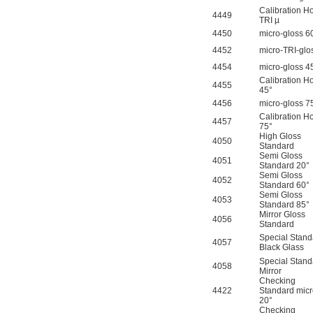
Calibration H
4449
TRI µ
4450
micro-gloss 6
4452
micro-TRI-glo
4454
micro-gloss 4
Calibration H
4455
45°
PMA Prozess- und
4456
micro-gloss 7
Maschinen-
Calibration H
Automation GmbH
4457
75°
High Gloss
4050
Standard
Semi Gloss
4051
Standard 20°
Semi Gloss
4052
Standard 60°
Semi Gloss
4053
Standard 85°
OptoPrecision
Mirror Gloss
4056
Cesyco Endoskop
Standard
HTO 38 内窥镜
Special Stand
4057
Black Glass
Special Stand
4058
Mirror
Checking
4422
Standard mic
20°
Checking