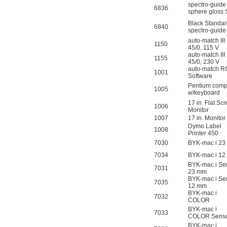
spectro-guide
6836
sphere gloss
Black Standar
6840
spectro-guid
auto-match III
1150
45/0, 115 V
auto-match III
1155
45/0, 230 V
auto-match 
1001
Software
Pentium comp
1005
w/keyboard
17 in. Flat Sc
1006
Monitor
1007
17 in. Monitor
Dymo Label
1008
Printer 450
7030
BYK-mac i 2
7034
BYK-mac i 1
BYK-mac i Se
7031
23 mm
BYK-mac i Se
7035
12 mm
BYK-mac i
7032
COLOR
BYK-mac i
7033
COLOR Sens
BYK-mac i