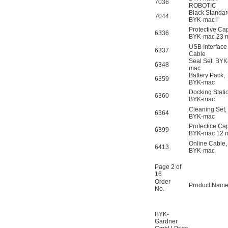
7036
ROBOTIC
Black Standar
7044
BYK-mac i
Protective Ca
6336
BYK-mac 23
USB Interface
6337
Cable
Seal Set, BYK
6348
mac
Battery Pack,
6359
BYK-mac
Docking Stati
6360
BYK-mac
Cleaning Set,
6364
BYK-mac
Protectice Ca
6399
BYK-mac 12
Online Cable,
6413
BYK-mac
Page 2 of
16
Order
Product Nam
No.
BYK-
Gardner