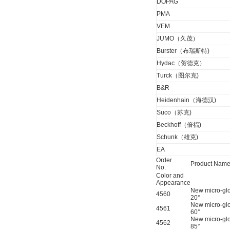
DOPAG
PMA
VEM
JUMO（久茂）
DRAGER氧气检测仪
氧气浓度
Burster（布瑞斯特)
25%POLYTRON
Hydac（贺德克）
3000 22V
Turck（图尔克)
B&R
Heidenhain（海德汉)
Suco（苏克)
W.Soehngen GmbH
Beckhoff（倍福)
Schunk（雄克)
EA
Order
Product Nam
No.
Color and
Appearance
New micro-gl
4560
20°
Belimo SF24A-
New micro-gl
4561
SR+KH-AFB AF24-
60°
MFT
New micro-gl
4562
85°