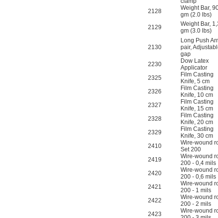
clamp
Weight Bar, 9
2128
gm (2.0 lbs)
Weight Bar, 1
2129
gm (3.0 lbs)
Long Push Ar
2130
pair, Adjustab
gap
Dow Latex
2230
Applicator
Film Casting
2325
Knife, 5 cm
Film Casting
2326
Knife, 10 cm
Film Casting
2327
Knife, 15 cm
Film Casting
2328
Knife, 20 cm
Film Casting
2329
Knife, 30 cm
Wire-wound r
2410
Set 200
Wire-wound r
2419
200 - 0,4 mils
Wire-wound r
2420
200 - 0,6 mils
Wire-wound r
2421
200 - 1 mils
Wire-wound r
2422
200 - 2 mils
Wire-wound r
2423
200 - 3 mils