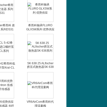
her希而科 差
希而科轴承FLURO
系列DS31
GLXSW系列 优势供应
SK 638 25 ALfischer
 5-42希而科低
挤压式散热器SK 638
Kral-CL
系列
系列
而科优势供应
VR6AirCom希而科代
n 传感器 光纤
理流量阀