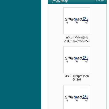
HTO 38 内窥镜
Inficon Valve型号
VSA016-X 250-255
MSE Filterpressen
GmbH