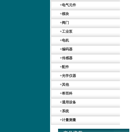
+
电气元件
+
模块
+
阀门
SIEMENS 6SB2073-
+
工业泵
5BA00-0AA0
+
电机
+
编码器
+
传感器
+
配件
+
光学仪器
PMA Prozess- und
Maschinen-
+
其他
Automation GmbH
+
希而科
+
通用设备
+
系统
+
计量测量
OptoPrecision
Cesyco Endoskop