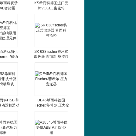
4A希而科优势
KS希而科德国进口品
AL密封圈
牌VOGEL齿轮箱
希而科优势供
SK 638fischer挤压式
rner/威纳
散热器 希而科 整流桥
 气源处理元
件
希而科HSB 带
DE45希而科德国
驱动器和滑动
Fischer/菲希尔 压力变
导轨
送器