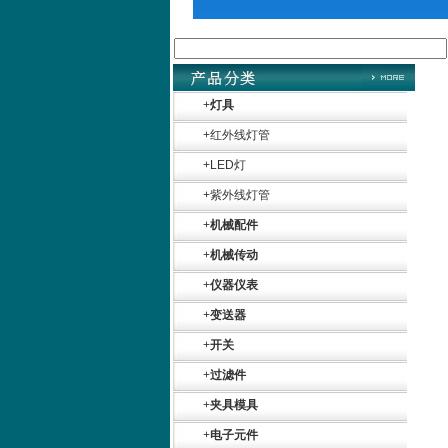
Belimo SF24A-
SR+KH-AFB AF24-
MFT
+
灯具
+
红外线灯管
+
LED灯
+
紫外线灯管
+
机械配件
德国HBM
+
机械传动
+
仪器仪表
+
变送器
+
开关
+
过滤件
ZIGOR
+
夹具模具
+
电子元件