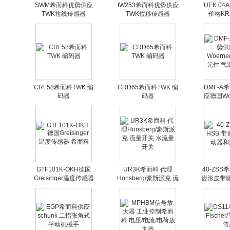
SWM希而科优势供应
IW253希而科优势供应
UEK 0
TWK拉线传感器
TWK位移传感器
价格KR
CRF58希而科TWK 编
CRD65希而科TWK 编
DMF-A
码器
码器
应德国Woe
泵用元件
GTF101K-OKH德国
UR3K希而科 代理
40-ZSS
Greisinger温度传感器
Honsberg/豪斯派克 流
齿形皮带
希而科
量开关 水流量开关